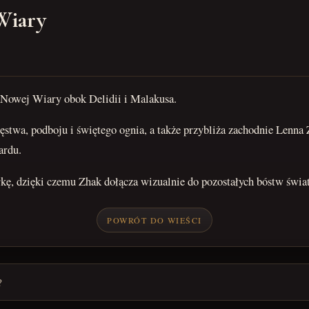
 Wiary
ar Nowej Wiary obok Delidii i Malakusa.
stwa, podboju i świętego ognia, a także przybliża zachodnie Lenna Z
ardu.
ę, dzięki czemu Zhak dołącza wizualnie do pozostałych bóstw świat
POWRÓT DO WIEŚCI
?