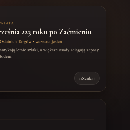
ŚWIATA
rześnia 223 roku po Zaćmieniu
Ostatnich Targów • wczesna jesień
mykają letnie szlaki, a większe osady ściągają zapasy
hłodem.
⌕
Szukaj