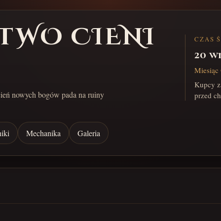
TWO CIENI
CZAS 
20 w
Miesiąc 
Kupcy za
cień nowych bogów pada na ruiny
przed c
iki
Mechanika
Galeria