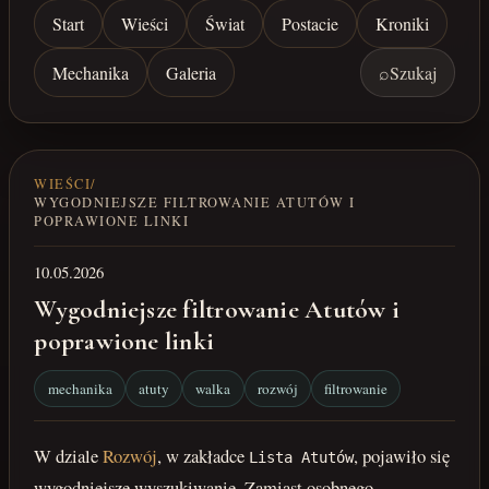
Start
Wieści
Świat
Postacie
Kroniki
Mechanika
Galeria
⌕
Szukaj
WIEŚCI
/
WYGODNIEJSZE FILTROWANIE ATUTÓW I
POPRAWIONE LINKI
10.05.2026
Wygodniejsze filtrowanie Atutów i
poprawione linki
mechanika
atuty
walka
rozwój
filtrowanie
W dziale
Rozwój
, w zakładce
, pojawiło się
Lista Atutów
wygodniejsze wyszukiwanie. Zamiast osobnego