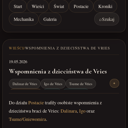
Start
Wieści
Świat
Postacie
Kroniki
Mechanika
Galeria
⌕
Szukaj
WIEŚCI
/
WSPOMNIENIA Z DZIECIŃSTWA DE VRIES
19.05.2026
Wspomnienia z dzieciństwa de Vries
Dalinar de Vries
Igo de Vries
Tsume de Vries
+
Rodzina de Vries
postacie
wspomnienia
Do działu
Postacie
trafiły osobiste wspomnienia z
dzieciństwa braci de Vries:
Dalinara
,
Igo
oraz
Tsume/Gniewomira
.