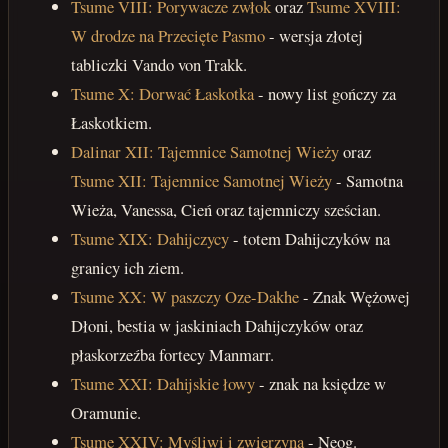
Tsume VIII: Porywacze zwłok
oraz
Tsume XVIII:
W drodze na Przecięte Pasmo
- wersja złotej
tabliczki Vando von Trakk.
Tsume X: Dorwać Łaskotka
- nowy list gończy za
Łaskotkiem.
Dalinar XII: Tajemnice Samotnej Wieży
oraz
Tsume XII: Tajemnice Samotnej Wieży
- Samotna
Wieża, Vanessa, Cień oraz tajemniczy sześcian.
Tsume XIX: Dahijczycy
- totem Dahijczyków na
granicy ich ziem.
Tsume XX: W paszczy Oze-Dakhe
- Znak Wężowej
Dłoni, bestia w jaskiniach Dahijczyków oraz
płaskorzeźba fortecy Manmarr.
Tsume XXI: Dahijskie łowy
- znak na księdze w
Oramunie.
Tsume XXIV: Myśliwi i zwierzyna
- Neog.