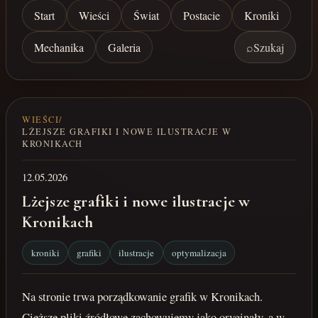
Start
Wieści
Świat
Postacie
Kroniki
Mechanika
Galeria
⌕
Szukaj
WIEŚCI
/
LŻEJSZE GRAFIKI I NOWE ILUSTRACJE W
KRONIKACH
12.05.2026
Lżejsze grafiki i nowe ilustracje w
Kronikach
kroniki
grafiki
ilustracje
optymalizacja
Na stronie trwa porządkowanie grafik w Kronikach.
Cięższe pliki źródłowe zachowujemy jako oryginały, a w