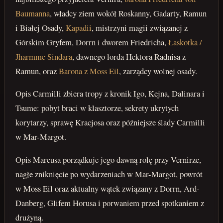
Baumanna
, władcy ziem wokół Roskanny, Gadarty, Ramun
i Białej Osady,
Kapadii
, mistrzyni magii związanej z
Górskim Gryfem, Dorrn i dworem Friedricha,
Łaskotka /
Jharmme Sindara
, dawnego lorda Hektora Radnisa z
Ramun, oraz
Barona z Moss Eil
, zarządcy wolnej osady.
Opis Carmilli zbiera tropy z kronik Igo, Kejna, Dalinara i
Tsume: pobyt braci w klasztorze, sekrety ukrytych
korytarzy, sprawę Kracjosa oraz późniejsze ślady Carmilli
w Mar-Margot.
Opis Marcusa porządkuje jego dawną rolę przy Vernirze,
nagłe zniknięcie po wydarzeniach w Mar-Margot, powrót
w Moss Eil oraz aktualny wątek związany z Dorrn, Ard-
Danberg, Glifem Horusa i porwaniem przed spotkaniem z
drużyną.