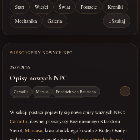
Start
Wieści
Świat
Postacie
Kroniki
Mechanika
Galeria
⌕
Szukaj
WIEŚCI
/
OPISY NOWYCH NPC
25.05.2026
Opisy nowych NPC
Carmilla
Marcus
Friedrich von Baumann
+
Kapadia
Łaskotek / Jharmme Sindar
W sekcji postaci pojawiły się nowe opisy ważnych NPC:
Baron z Moss Eil
Rodzina de Vries
postacie
Carmilli
, dawnej przeoryszy Bezimiennego Klasztoru
NPC
Moss Eil
Sierot,
Marcusa
, krasnoludzkiego kowala z Białej Osady i
najbliższego przyjaciela Vernira,
barona Friedricha von