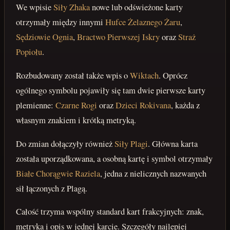
We wpisie
Siły Zhaka
nowe lub odświeżone karty
otrzymały między innymi
Hufce Żelaznego Żaru
,
Sędziowie Ognia
,
Bractwo Pierwszej Iskry
oraz
Straż
Popiołu
.
Rozbudowany został także wpis o
Wiktach
. Oprócz
ogólnego symbolu pojawiły się tam dwie pierwsze karty
plemienne:
Czarne Rogi
oraz
Dzieci Rokivana
, każda z
własnym znakiem i krótką metryką.
Do zmian dołączyły również
Siły Plagi
. Główna karta
została uporządkowana, a osobną kartę i symbol otrzymały
Białe Chorągwie Raziela
, jedna z nielicznych nazwanych
sił łączonych z Plagą.
Całość trzyma wspólny standard kart frakcyjnych: znak,
metryka i opis w jednej karcie. Szczegóły najlepiej