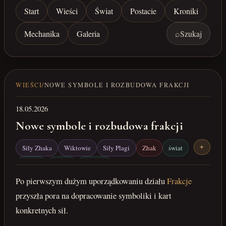
Start
Wieści
Świat
Postacie
Kroniki
Mechanika
Galeria
⌕
Szukaj
WIEŚCI
/
NOWE SYMBOLE I ROZBUDOWA FRAKCJI
18.05.2026
Nowe symbole i rozbudowa frakcji
Siły Zhaka
Wiktowie
Siły Plagi
Zhak
świat
+
frakcje
grafiki
symbole
Po pierwszym dużym uporządkowaniu działu
Frakcje
przyszła pora na dopracowanie symboliki i kart
konkretnych sił.