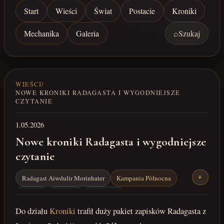
Start
Wieści
Świat
Postacie
Kroniki
Mechanika
Galeria
⌕
Szukaj
WIEŚCI
/
NOWE KRONIKI RADAGASTA I WYGODNIEJSZE
CZYTANIE
1.05.2026
Nowe kroniki Radagasta i wygodniejsze
czytanie
Radagast Aiwdulir Morinhater
Kampania Północna
+
kroniki
czytanie
mechanika
Do działu
Kroniki
trafił duży pakiet zapisków Radagasta z