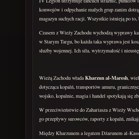
IV Legion utrzymuje łańcuch strażnic, punktów
konwojów i odpychanie małych grup zanim dotrą d
magazyn suchych racji. Wszystkie istnieją po to,
Czasem z Wieży Zachodu wychodzą wyprawy karne 
w Starym Targu, bo każda taka wyprawa jest kosz
służby wojennej. Ich siła, wytrzymałość i nieust
Kharzun al-Maresh
Wieżą Zachodu włada
, wie
dotycząca kopalń, transportów amuru, granicznyc
wojsko, kopalnie, magia i handel spotykają się zby
W przeciwieństwie do Zahariasza z Wieży Wschodu
go przepływy surowców, raporty z kopalń, znikając
Między Kharzunem a legatem Dżarunem al-Kassare