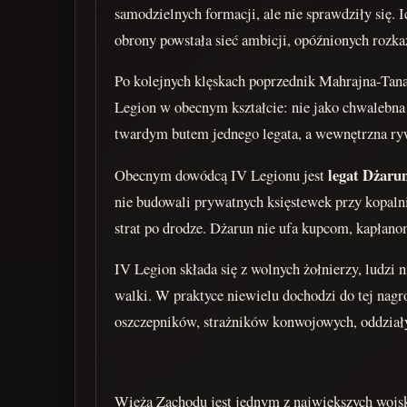
samodzielnych formacji, ale nie sprawdziły się. 
obrony powstała sieć ambicji, opóźnionych rozk
Po kolejnych klęskach poprzednik Mahrajna-Tana'
Legion w obecnym kształcie: nie jako chwalebna 
twardym butem jednego legata, a wewnętrzna ryw
legat Dżaru
Obecnym dowódcą IV Legionu jest
nie budowali prywatnych księstewek przy kopaln
strat po drodze. Dżarun nie ufa kupcom, kapłano
IV Legion składa się z wolnych żołnierzy, ludzi 
walki. W praktyce niewielu dochodzi do tej nagro
oszczepników, strażników konwojowych, oddziały
Wieża Zachodu jest jednym z największych wojsko