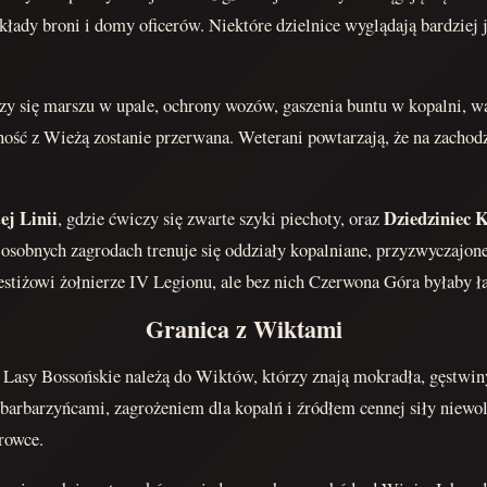
składy broni i domy oficerów. Niektóre dzielnice wyglądają bardziej
czy się marszu w upale, ochrony wozów, gaszenia buntu w kopalni, wal
ść z Wieżą zostanie przerwana. Weterani powtarzają, że na zachodzi
ej Linii
Dziedziniec 
, gdzie ćwiczy się zwarte szyki piechoty, oraz
W osobnych zagrodach trenuje się oddziały kopalniane, przyzwyczajo
restiżowi żołnierze IV Legionu, ale bez nich Czerwona Góra byłaby ł
Granica z Wiktami
 Lasy Bossońskie należą do Wiktów, którzy znają mokradła, gęstwiny, 
barbarzyńcami, zagrożeniem dla kopalń i źródłem cennej siły niewol
urowce.