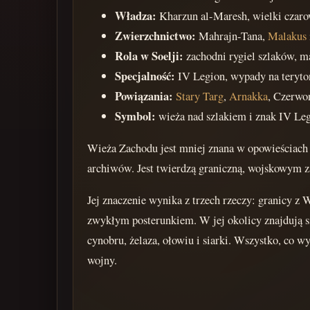
Władza:
Kharzun al-Maresh, wielki czar
Zwierzchnictwo:
Mahrajn-Tana,
Malakus
Rola w Soelji:
zachodni rygiel szlaków, m
Specjalność:
IV Legion, wypady na teryt
Powiązania:
Stary Targ
,
Arnakka
, Czerwo
Symbol:
wieża nad szlakiem i znak IV Le
Wieża Zachodu jest mniej znana w opowieściach
archiwów. Jest twierdzą graniczną, wojskowym 
Jej znaczenie wynika z trzech rzeczy: granicy 
zwykłym posterunkiem. W jej okolicy znajdują si
cynobru, żelaza, ołowiu i siarki. Wszystko, co 
wojny.