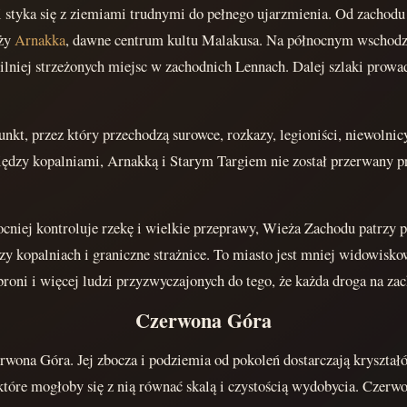
i styka się z ziemiami trudnymi do pełnego ujarzmienia. Od zachodu
eży
Arnakka
, dawne centrum kultu Malakusa. Na północnym wschodz
ilniej strzeżonych miejsc w zachodnich Lennach. Dalej szlaki prow
unkt, przez który przechodzą surowce, rozkazy, legioniści, niewolnic
iędzy kopalniami, Arnakką i Starym Targiem nie został przerwany p
iej kontroluje rzekę i wielkie przeprawy, Wieża Zachodu patrzy pr
przy kopalniach i graniczne strażnice. To miasto jest mniej widowisk
ni i więcej ludzi przyzwyczajonych do tego, że każda droga na zach
Czerwona Góra
rwona Góra. Jej zbocza i podziemia od pokoleń dostarczają kryszta
które mogłoby się z nią równać skalą i czystością wydobycia. Czerw