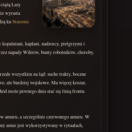
 ciążą Lasy
ie wyrasta
adzą ku
Staremu
y kopalniani, kapłani, nadzorcy, pielgrzymi i
rzez napady Wiktów, bunty robotników, choroby,
zede wszystkim na ląd: suche trakty, boczne
owe, ale bardziej wojskowe. Ma więcej koszar,
ód może pewnego dnia stać się linią frontu.
łów amuru, a szczególnie czerwonego amuru. W
ony amur jest wykorzystywany w rytuałach,