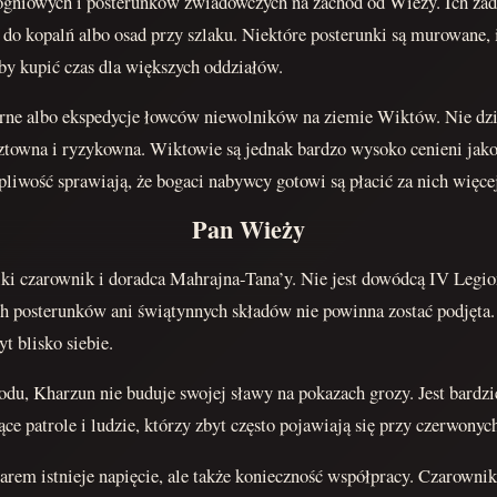
 ogniowych i posterunków zwiadowczych na zachód od Wieży. Ich za
o kopalń albo osad przy szlaku. Niektóre posterunki są murowane, i
 by kupić czas dla większych oddziałów.
albo ekspedycje łowców niewolników na ziemie Wiktów. Nie dzieje 
towna i ryzykowna. Wiktowie są jednak bardzo wysoko cenieni jako n
ępliwość sprawiają, że bogaci nabywcy gotowi są płacić za nich więce
Pan Wieży
lki czarownik i doradca Mahrajna-Tana’y. Nie jest dowódcą IV Legio
h posterunków ani świątynnych składów nie powinna zostać podjęta.
t blisko siebie.
, Kharzun nie buduje swojej sławy na pokazach grozy. Jest bardzie
e patrole i ludzie, którzy zbyt często pojawiają się przy czerwonych
m istnieje napięcie, ale także konieczność współpracy. Czarownik r