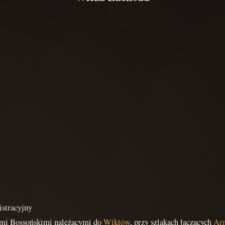
istracyjny
sami Bossońskimi należącymi do
Wiktów
, przy szlakach łączących
Ar