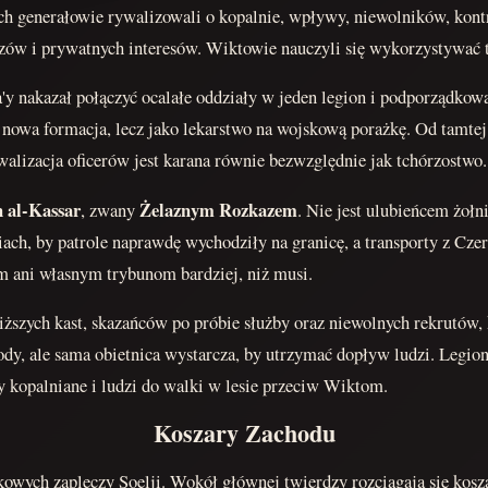
Ich generałowie rywalizowali o kopalnie, wpływy, niewolników, kontr
azów i prywatnych interesów. Wiktowie nauczyli się wykorzystywać t
y nakazał połączyć ocalałe oddziały w jeden legion i podporządkow
nowa formacja, lecz jako lekarstwo na wojskową porażkę. Od tamtej
alizacja oficerów jest karana równie bezwzględnie jak tchórzostwo.
n al-Kassar
Żelaznym Rozkazem
, zwany
. Nie jest ulubieńcem żołni
iach, by patrole naprawdę wychodziły na granicę, a transporty z Cz
m ani własnym trybunom bardziej, niż musi.
niższych kast, skazańców po próbie służby oraz niewolnych rekrutów,
dy, ale sama obietnica wystarcza, by utrzymać dopływ ludzi. Legion
 kopalniane i ludzi do walki w lesie przeciw Wiktom.
Koszary Zachodu
wych zapleczy Soelji. Wokół głównej twierdzy rozciągają się koszar