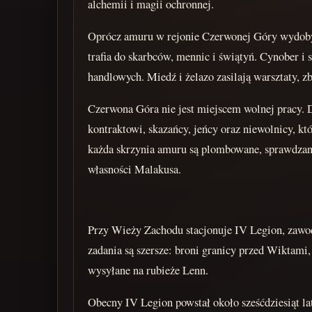
alchemii i magii ochronnej.
Oprócz amuru w rejonie Czerwonej Góry wydobywa
trafia do skarbców, mennic i świątyń. Cynober i 
handlowych. Miedź i żelazo zasilają warsztaty, z
Czerwona Góra nie jest miejscem wolnej pracy. Dz
kontraktowi, skazańcy, jeńcy oraz niewolnicy, kt
każda skrzynia amuru są plombowane, sprawdzane
własności Malakusa.
Przy Wieży Zachodu stacjonuje IV Legion, zawodo
zadania są szersze: broni granicy przed Wiktami,
wysyłane na rubieże Lenn.
Obecny IV Legion powstał około sześćdziesiąt la