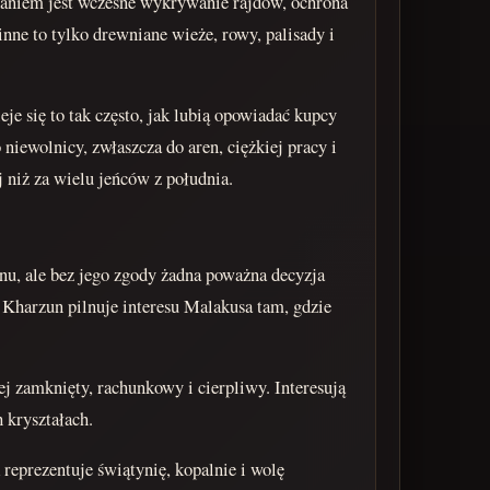
daniem jest wczesne wykrywanie rajdów, ochrona
nne to tylko drewniane wieże, rowy, palisady i
się to tak często, jak lubią opowiadać kupcy
iewolnicy, zwłaszcza do aren, ciężkiej pracy i
j niż za wielu jeńców z południa.
nu, ale bez jego zgody żadna poważna decyzja
 Kharzun pilnuje interesu Malakusa tam, gdzie
j zamknięty, rachunkowy i cierpliwy. Interesują
 kryształach.
eprezentuje świątynię, kopalnie i wolę