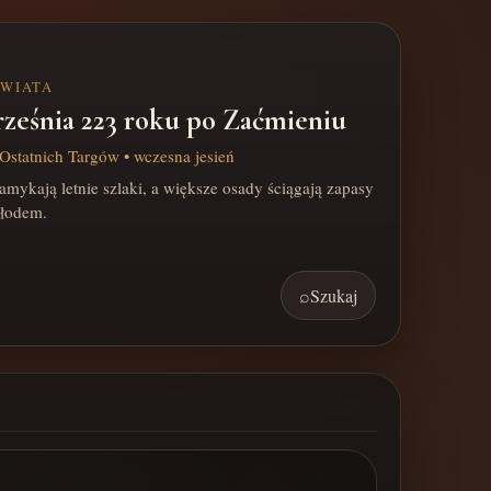
ŚWIATA
rześnia 223 roku po Zaćmieniu
Ostatnich Targów • wczesna jesień
mykają letnie szlaki, a większe osady ściągają zapasy
hłodem.
⌕
Szukaj