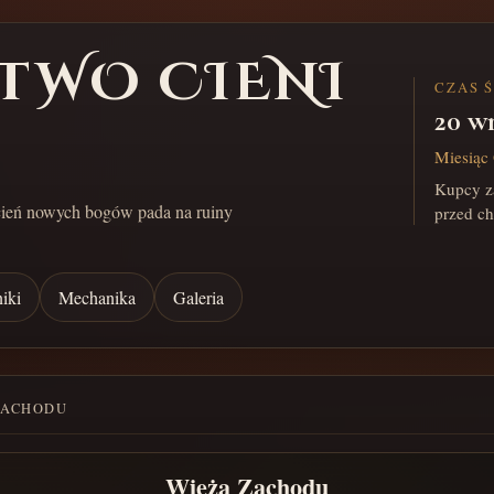
TWO CIENI
CZAS 
20 w
Miesiąc 
Kupcy za
cień nowych bogów pada na ruiny
przed c
iki
Mechanika
Galeria
ZACHODU
Wieża Zachodu