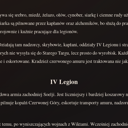
 się srebro, miedź, żelazo, ołów, cynober, siarkę i ciemne rudy 
siarka są pilnowane przez kapłanów oraz alchemików, bo służą do pra
brojownie i kuźnie pracujące dla legionów.
iałają tam nadzorcy, skrybowie, kapłani, oddziały IV Legionu i stra
órych nie wysyła się do Starego Targu, lecz prosto do wyrobisk. Każ
 i eskortowane. Kradzież czerwonego amuru jest traktowana nie jak
IV Legion
wa armia zachodniej Soelji. Jest liczniejszy i bardziej koszarowy 
 pilnuje kopalń Czerwonej Góry, eskortuje transporty amuru, nadzoru
t temu, po wyniszczających wojnach z Wiktami. Wcześniej zachodnie