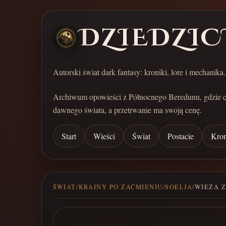
DZIEDZIC
Autorski świat dark fantasy: kroniki, lore i mechanika.
Archiwum opowieści z Północnego Beredunu, gdzie 
dawnego świata, a przetrwanie ma swoją cenę.
Start
Wieści
Świat
Postacie
Kron
ŚWIAT
/
KRAINY PO ZAĆMIENIU
/
SOELJA
/
WIEŻA 