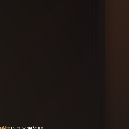
nakkę
i Czerwoną Górę.