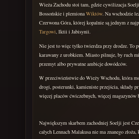
Wieża Zachodu stoi tam, gdzie cywilizacja Soelj
Bossońskie i plemiona
Wiktów
. Na wschodzie l
Czerwona Góra, której kopalnie są jednym z najp
Targowi
, Iktii i Jabisynii.
Nie jest to więc tylko twierdza przy drodze. To p
karawany z urobkiem. Miasto pilnuje, by ruch m
przemyt albo prywatne ambicje dowódców.
W przeciwieństwie do Wieży Wschodu, która mocn
drogi, posterunki, kamieniste przejścia, składy 
więcej placów ćwiczebnych, więcej magazynów bro
Największym skarbem zachodniej Soelji jest Cze
całych Lennach Malakusa nie ma znanego złoża, 