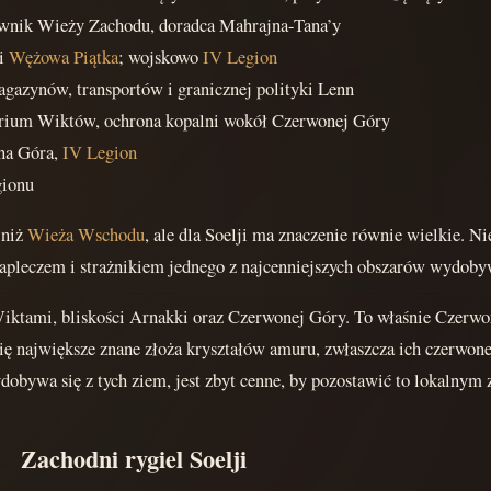
ownik Wieży Zachodu, doradca Mahrajna-Tana’y
i
Wężowa Piątka
; wojskowo
IV Legion
agazynów, transportów i granicznej polityki Lenn
orium Wiktów, ochrona kopalni wokół Czerwonej Góry
na Góra,
IV Legion
gionu
 niż
Wieża Wschodu
, ale dla Soelji ma znaczenie równie wielkie. N
zapleczem i strażnikiem jednego z najcenniejszych obszarów wydob
z Wiktami, bliskości Arnakki oraz Czerwonej Góry. To właśnie Czerw
ę największe znane złoża kryształów amuru, zwłaszcza ich czerwonej
wydobywa się z tych ziem, jest zbyt cenne, by pozostawić to lokaln
Zachodni rygiel Soelji