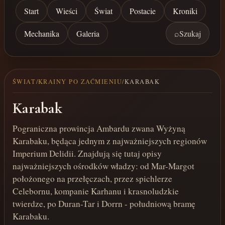
Start
Wieści
Świat
Postacie
Kroniki
Mechanika
Galeria
⌕
Szukaj
ŚWIAT
/
KRAINY PO ZAĆMIENIU
/
KARABAK
Karabak
Pograniczna prowincja Ambardu zwana Wyżyną
Karabaku, będąca jednym z najważniejszych regionów
Imperium Delidii. Znajdują się tutaj opisy
najważniejszych ośrodków władzy: od Mar-Margot
położonego na przełęczach, przez spichlerze
Celebornu, kompanie Karhanu i krasnoludzkie
twierdze, po Duran-Tar i Dorrn - południową bramę
Karabaku.