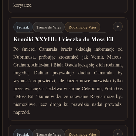
korytarze.
Prosiak
Tsume de Vries
Rodzina de Vries
+
Nubrimus
Vernir / Ragn
Marcus
Ahito-tan
Kroniki XXVIII: Ucieczka do Moss Eil
Biała Osada
Moss Eil
Po śmierci Camarala bracia składają informacje od
Nubrimusa, próbując zrozumieć, jak Vernir, Marcus,
grudzień 222 roku po Zaćmieniu
Graham, Ahito-tan i Biała Osada łączą się z ich rodzinną
tragedią. Dalinar przywołuje ducha Camarala, by
wymusić odpowiedzi, ale każde nowe nazwisko tylko
przesuwa ciężar śledztwa w stronę Celebornu, Portu Gis
i Moss Eil. Tsume widzi, że ratowanie Ragna może być
niemożliwe, lecz droga ku prawdzie nadal prowadzi
naprzód.
Prosiak
Tsume de Vries
Rodzina de Vries
+