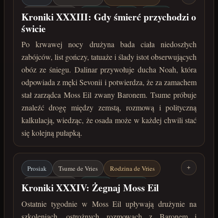
Baron z Moss Eil
Moss Eil
Noah
Sevonia
Kroniki XXXIII: Gdy śmierć przychodzi o
świcie
Zamach
Po krwawej nocy drużyna bada ciała niedoszłych
okres od stycznia do marca 223 roku po Zaćmieniu
zabójców, list gończy, tatuaże i ślady istot obserwujących
obóz ze śniegu. Dalinar przywołuje ducha Noah, która
odpowiada z męki Sevonii i potwierdza, że za zamachem
stał zarządca Moss Eil zwany Baronem. Tsume próbuje
znaleźć drogę między zemstą, rozmową i polityczną
kalkulacją, wiedząc, że osada może w każdej chwili stać
się kolejną pułapką.
Prosiak
Tsume de Vries
Rodzina de Vries
+
Baron z Moss Eil
Moss Eil
Las Svan
Kroniki XXXIV: Żegnaj Moss Eil
Tesijskie dojo
Ghule
Ostatnie tygodnie w Moss Eil upływają drużynie na
szkoleniach, ostrożnych rozmowach z Baronem i