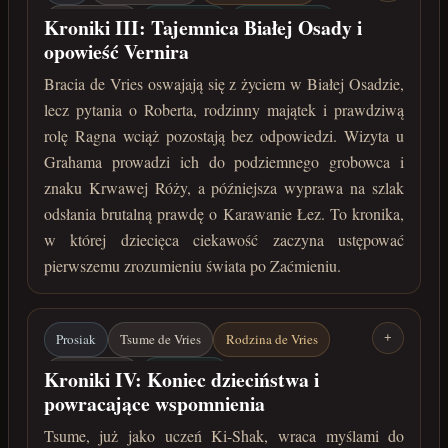
Vernir / Ragn
Biała Osada
Robert de Vries
Kroniki III: Tajemnica Białej Osady i
opowieść Vernira
Graham
Krwawa Róża
Karawana Łez
Bracia de Vries oswajają się z życiem w Białej Osadzie,
lata 213-215 po Zaćmieniu
lecz pytania o Roberta, rodzinny majątek i prawdziwą
rolę Ragna wciąż pozostają bez odpowiedzi. Wizyta u
Grahama prowadzi ich do podziemnego grobowca i
znaku Krwawej Róży, a późniejsza wyprawa na szlak
odsłania brutalną prawdę o Karawanie Łez. To kronika,
w której dziecięca ciekawość zaczyna ustępować
pierwszemu zrozumieniu świata po Zaćmieniu.
Prosiak
Tsume de Vries
Rodzina de Vries
+
Vernir / Ragn
Biała Osada
Kroniki IV: Koniec dzieciństwa i
powracające wspomnienia
Bezimienny Klasztor Sierot
Ki-Shak
Tsume, już jako uczeń Ki-Shak, wraca myślami do
Wężowa Wieża
luty/marzec 222 roku po Zaćmieniu