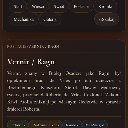
Start
Wieści
Świat
Postacie
Kroniki
Mechanika
Galeria
⌕
Szukaj
POSTACIE
/
VERNIR / RAGN
Vernir / Ragn
Vernir, znany w Białej Osadzie jako Ragn, był
opiekunem braci de Vries po ich ucieczce z
Bezimiennego Klasztoru Sierot. Dawny wędrowny
rycerz, przyjaciel Roberta de Vries i członek Zakonu
Krwi Atolla zniknął po własnym śledztwie w sprawie
śmierci Roberta.
Człowiek
Rodzina de Vries
Karabak
Mar-Margot