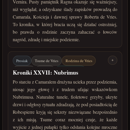
Vernira. Pusty pamiętnik Ragna okazuje się ważniejszy,
koniec marca 222 roku po Zaćmieniu
niż wyglądał, a odzyskane ślady zapisków prowadzą do
Camarala, Kościeja i dawnej sprawy Roberta de Vries.
To kronika, w której bracia uczą się działać ostrożniej,
bo prawda o rodzinie zaczyna zahaczać o łowców
nagród, zdradę i miejskie podziemie.
Prosiak
Tsume de Vries
Rodzina de Vries
+
Nubrimus
Camaral
de Robespierre
Kroniki XXVII: Nubrimus
Podziemia
Rytuał
Po starciu z Camaralem drużyna ucieka przez podziemia,
niosąc jego głowę i z trudem ufając wskazówkom
listopad 222 roku po Zaćmieniu
Nubrimusa. Naturalne tunele, fioletowe grzyby, ukryte
drzwi i odgłosy rytuału zdradzają, że pod posiadłością de
Robespierre kryją się sekrety niezwiązane bezpośrednio
z ich misją. Tsume coraz mocniej czuje, że każde
wyjście z jednej pułapki tylko odsłania kolejne mroczne