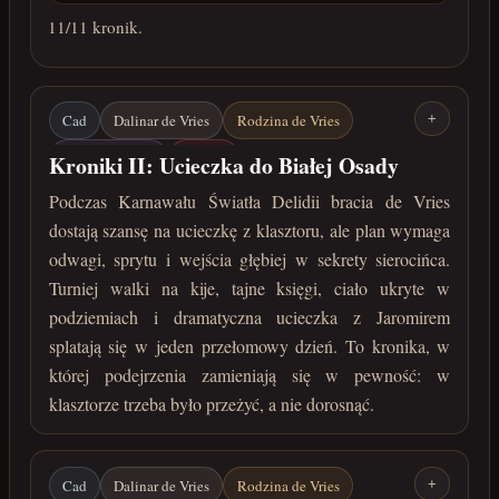
11
/11 kronik.
Cad
Dalinar de Vries
Rodzina de Vries
+
Kościół Delidii
Delidia
Kroniki II: Ucieczka do Białej Osady
Bezimienny Klasztor Sierot
Podczas Karnawału Światła Delidii bracia de Vries
dostają szansę na ucieczkę z klasztoru, ale plan wymaga
Karnawał Światła Delidii
Jaromir
Tajne księgi
odwagi, sprytu i wejścia głębiej w sekrety sierocińca.
Ucieczka
lata 212-213 po Zaćmieniu
Turniej walki na kije, tajne księgi, ciało ukryte w
podziemiach i dramatyczna ucieczka z Jaromirem
splatają się w jeden przełomowy dzień. To kronika, w
której podejrzenia zamieniają się w pewność: w
klasztorze trzeba było przeżyć, a nie dorosnąć.
Cad
Dalinar de Vries
Rodzina de Vries
+