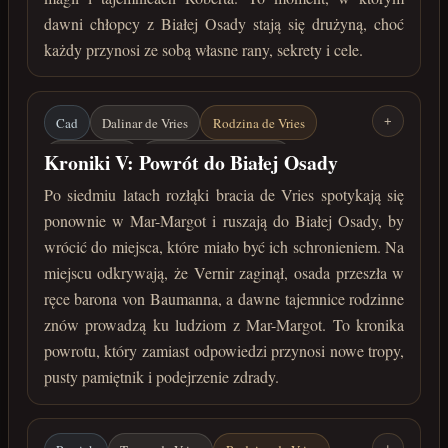
dawni chłopcy z Białej Osady stają się drużyną, choć
każdy przynosi ze sobą własne rany, sekrety i cele.
Cad
Dalinar de Vries
Rodzina de Vries
+
Vernir / Ragn
Friedrich von Baumann
Kroniki V: Powrót do Białej Osady
Mar-Margot
Biała Osada
Pamiętnik Vernira
Po siedmiu latach rozłąki bracia de Vries spotykają się
ponownie w Mar-Margot i ruszają do Białej Osady, by
marzec 222 roku po Zaćmieniu
wrócić do miejsca, które miało być ich schronieniem. Na
miejscu odkrywają, że Vernir zaginął, osada przeszła w
ręce barona von Baumanna, a dawne tajemnice rodzinne
znów prowadzą ku ludziom z Mar-Margot. To kronika
powrotu, który zamiast odpowiedzi przynosi nowe tropy,
pusty pamiętnik i podejrzenie zdrady.