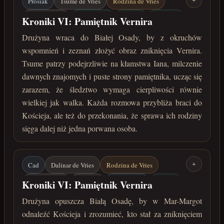
Prosiak
Tsume de Vries
Rodzina de Vries
+
Vernir / Ragn
Biała Osada
Kościej
Śledztwo
Kroniki VI: Pamiętnik Vernira
koniec marca 222 roku po Zaćmieniu
Drużyna wraca do Białej Osady, by z okruchów
wspomnień i zeznań złożyć obraz zniknięcia Vernira.
Tsume patrzy podejrzliwie na kłamstwa Iana, milczenie
dawnych znajomych i puste strony pamiętnika, ucząc się
zarazem, że śledztwo wymaga cierpliwości równie
wielkiej jak walka. Każda rozmowa przybliża braci do
Kościeja, ale też do przekonania, że sprawa ich rodziny
sięga dalej niż jedna porwana osoba.
Cad
Dalinar de Vries
Rodzina de Vries
+
Vernir / Ragn
Camaral
Mar-Margot
Kościej
Kroniki VI: Pamiętnik Vernira
Robert de Vries
Pamiętnik Vernira
Drużyna opuszcza Białą Osadę, by w Mar-Margot
odnaleźć Kościeja i zrozumieć, kto stał za zniknięciem
Miejskie podziemie