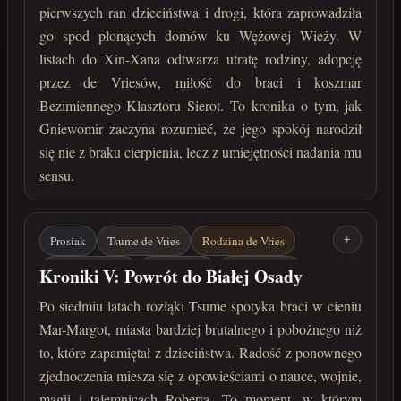
pierwszych ran dzieciństwa i drogi, która zaprowadziła
go spod płonących domów ku Wężowej Wieży. W
listach do Xin-Xana odtwarza utratę rodziny, adopcję
przez de Vriesów, miłość do braci i koszmar
Bezimiennego Klasztoru Sierot. To kronika o tym, jak
Gniewomir zaczyna rozumieć, że jego spokój narodził
się nie z braku cierpienia, lecz z umiejętności nadania mu
sensu.
Prosiak
Tsume de Vries
Rodzina de Vries
+
Dalinar de Vries
Igo de Vries
Kejn de Vries
Kroniki V: Powrót do Białej Osady
Mar-Margot
Biała Osada
Po siedmiu latach rozłąki Tsume spotyka braci w cieniu
Mar-Margot, miasta bardziej brutalnego i pobożnego niż
marzec 222 roku po Zaćmieniu
to, które zapamiętał z dzieciństwa. Radość z ponownego
zjednoczenia miesza się z opowieściami o nauce, wojnie,
magii i tajemnicach Roberta. To moment, w którym