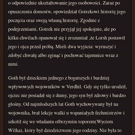
o odpowiednie ukształtowanie jego osobowości. Zaraz po
opuszczeniu domostw, opowiedział Gotrekowi historię jego
poczęcia oraz swoją własną historię. Zgodnie z
podejrzeniami, Gotrek nie przyjął jej spokojnie, ale po
kilku chwilach opanował się i zrozumiał ,że Lorsh postawił
jego i ojca przed próbą. Mieli dwa wyjścia: wyruszyć i
zdobyć chwałę albo zginąć i pochować tajemnice wraz z
nimi.
Goth był dzieckiem jednego z bogatszych i bardziej
wpływowych wojowników w Verdhil. Gdy się tylko urodził,
ojciec nie posiadał się z dumy, jego syn był zdrowy i bardzo
głośny. Od najmłodszych lat Goth wychowywany był na
wojownika, brał lekcje walki u wspaniałych fechmistrzów i
szkolił się we władaniu olbrzymim toporem(Wyciem
Wilka), który był dziedzictwem jego rodziny. Nie była to