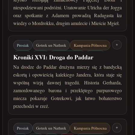
kwiecień 30 roku przed Zaćmieniem
niespodziewani podróżni. Uratowanie Ulricha der Jogga
oraz spotkanie z Adamem prowadzą Radagasta ku
wiedzy o Mordrokku, drugim amulecie i Mieście Mgieł.
Prosiak
Gotrek un Nathrek
Kampania Północna
+
Paddar
Jander
Purpurowy miecz
Gerhard
Kroniki XVI: Droga do Paddar
kwiecień 30 roku przed Zaćmieniem
Na drodze do Paddar drużyna mierzy się z bandycką
eskortą i opowieścią kalekiego Jandera, która staje się
wspólną wizją dawnej tragedii. Historia Gerharda,
zamordowanego barona i przeklętego purpurowego
miecza pokazuje Gotrekowi, jak łatwo bohaterstwo
przechodzi w rzeź.
Prosiak
Gotrek un Nathrek
Kampania Północna
+