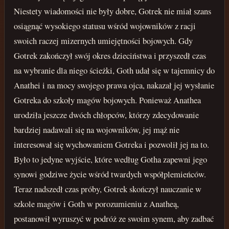
Niestety wiadomości nie były dobre, Gotrek nie miał szans
osiągnąć wysokiego statusu wśród wojowników z racji
swoich raczej mizernych umiejętności bojowych. Gdy
Gotrek zakończył swój okres dzieciństwa i przyszedł czas
na wybranie dla niego ścieżki, Goth udał się w tajemnicy do
Anathei i na mocy swojego prawa ojca, nakazał jej wysłanie
Gotreka do szkoły magów bojowych. Ponieważ Anathea
urodziła jeszcze dwóch chłopców, którzy zdecydowanie
bardziej nadawali się na wojowników, jej mąż nie
interesował się wychowaniem Gotreka i pozwolił jej na to.
Było to jedyne wyjście, które według Gotha zapewni jego
synowi godziwe życie wśród twardych współplemieńców.
Teraz nadszedł czas próby, Gotrek skończył nauczanie w
szkole magów i Goth w porozumieniu z Anatheą,
postanowił wyruszyć w podróż ze swoim synem, aby zadbać