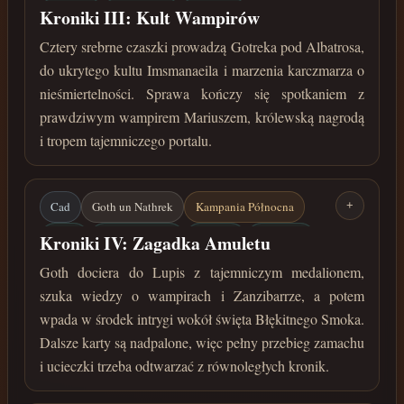
Albatros
Imsmanaeil
Wampiry
Kroniki III: Kult Wampirów
Srebrne czaszki
czerwiec 34 roku przed Zaćmieniem
Cztery srebrne czaszki prowadzą Gotreka pod Albatrosa,
do ukrytego kultu Imsmanaeila i marzenia karczmarza o
nieśmiertelności. Sprawa kończy się spotkaniem z
prawdziwym wampirem Mariuszem, królewską nagrodą
i tropem tajemniczego portalu.
Cad
Goth un Nathrek
Kampania Północna
+
Lupis
Błękitny Smok
Zamach
Medalion
Kroniki IV: Zagadka Amuletu
lipiec 34 roku przed Zaćmieniem
Goth dociera do Lupis z tajemniczym medalionem,
szuka wiedzy o wampirach i Zanzibarrze, a potem
wpada w środek intrygi wokół święta Błękitnego Smoka.
Dalsze karty są nadpalone, więc pełny przebieg zamachu
i ucieczki trzeba odtwarzać z równoległych kronik.