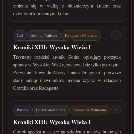
zmienia się w walkę z bluźnierczym kultem oraz
dziwnymi kamiennymi kulami.
Cad
Goth un Nathrek
Kampania Północna
+
Radagast Aiwdulir Morinhater
Wysoka Wieża
Kroniki XIII: Wysoka Wieża I
Teresa de Alvera
Draggak
Trzynasty rozdział kronik Gotha, opisujący początek
sprawy w Wysokiej Wieży, zachował się tylko jako tytuł.
marzec 30 roku przed Zaćmieniem
Porwanie Teresy de Alvery, śmierć Draggaka i pierwsze
ślady aukcji niewolników można czytać w relacjach
Gotreka oraz Radagasta.
Prosiak
Gotrek un Nathrek
Kampania Północna
+
Radagast Aiwdulir Morinhater
Wysoka Wieża
Kroniki XIII: Wysoka Wieża I
Teresa de Alvera
Draggak
Gotrek spędza miesiące na szkoleniu magów bojowych