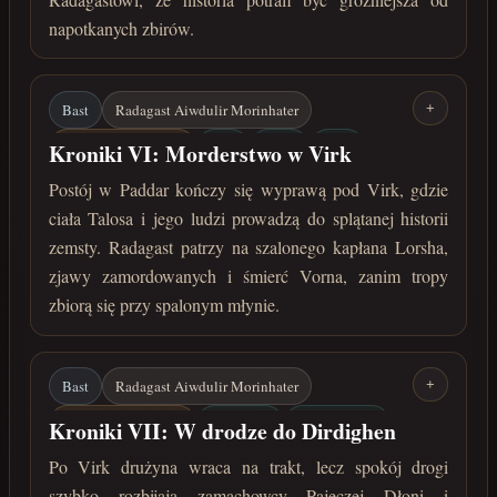
napotkanych zbirów.
Bast
Radagast Aiwdulir Morinhater
+
Kampania Północna
Virk
Talos
Vorn
Kroniki VI: Morderstwo w Virk
Lorsh
Spalony młyn
Postój w Paddar kończy się wyprawą pod Virk, gdzie
ciała Talosa i jego ludzi prowadzą do splątanej historii
kwiecień 30 roku przed Zaćmieniem
zemsty. Radagast patrzy na szalonego kapłana Lorsha,
zjawy zamordowanych i śmierć Vorna, zanim tropy
zbiorą się przy spalonym młynie.
Bast
Radagast Aiwdulir Morinhater
+
Kampania Północna
Dirdighen
Pajęcza Dłoń
Kroniki VII: W drodze do Dirdighen
Ulrich der Jogg
Mordrokk
Po Virk drużyna wraca na trakt, lecz spokój drogi
szybko rozbijają zamachowcy Pajęczej Dłoni i