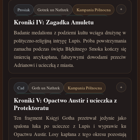
Prosiak
Gotrek un Nathrek
Kampania Północna
+
Lupis
Błękitny Smok
Zamach
Medalion
Kroniki IV: Zagadka Amuletu
lipiec 34 roku przed Zaćmieniem
Badanie medalionu z podziemi kultu wciąga drużynę w
polityczno-religijną intrygę Lupis. Próba powstrzymania
zamachu podczas święta Błękitnego Smoka kończy się
śmiercią arcykapłana, fałszywymi dowodami przeciw
Adrianowi i ucieczką z miasta.
Cad
Goth un Nathrek
Kampania Północna
+
Opactwo Austir
Kain
Grobowiec Randalla
Kroniki V: Opactwo Austir i ucieczka z
Protektoratu
Zaszyfrowana mapa
Ten fragment Księgi Gotha przetrwał jedynie jako
październik 34 roku przed Zaćmieniem
spalona luka po ucieczce z Lupis i wyprawie ku
Opactwu Austir. Losy kapłana z tego okresu pozostają