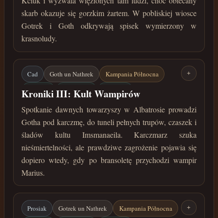
Kciuk i wyzwala więzionych tam ludzi, choć obiecany
październik 36 roku przed Zaćmieniem
skarb okazuje się gorzkim żartem. W pobliskiej wiosce
Gotrek i Goth odkrywają spisek wymierzony w
krasnoludy.
Cad
Goth un Nathrek
Kampania Północna
+
Albatros
Imsmanaeil
Wampiry
Kroniki III: Kult Wampirów
Srebrne czaszki
czerwiec 34 roku przed Zaćmieniem
Spotkanie dawnych towarzyszy w Albatrosie prowadzi
Gotha pod karczmę, do tuneli pełnych trupów, czaszek i
śladów kultu Imsmanaeila. Karczmarz szuka
nieśmiertelności, ale prawdziwe zagrożenie pojawia się
dopiero wtedy, gdy po bransoletę przychodzi wampir
Marius.
Prosiak
Gotrek un Nathrek
Kampania Północna
+