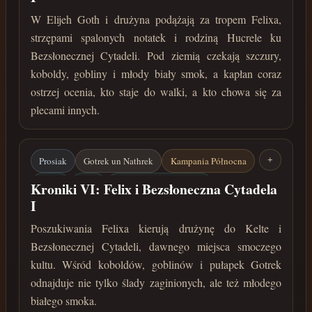
Koboldy
Biały smok
W Elijeh Goth i drużyna podążają za tropem Felixa,
listopad 34 roku przed Zaćmieniem
strzępami spalonych notatek i rodziną Hucrele ku
Bezsłonecznej Cytadeli. Pod ziemią czekają szczury,
koboldy, gobliny i młody biały smok, a kapłan coraz
ostrzej ocenia, kto staje do walki, a kto chowa się za
plecami innych.
Prosiak
Gotrek un Nathrek
Kampania Północna
+
Elijeh
Felix
Bezsłoneczna Cytadela
Kroniki VI: Felix i Bezsłoneczna Cytadela
I
Koboldy
Biały smok
Poszukiwania Felixa kierują drużynę do Kelte i
listopad 34 roku przed Zaćmieniem
Bezsłonecznej Cytadeli, dawnego miejsca smoczego
kultu. Wśród koboldów, goblinów i pułapek Gotrek
odnajduje nie tylko ślady zaginionych, ale też młodego
białego smoka.