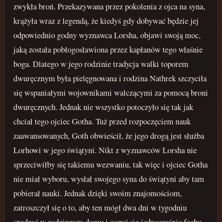
zwykła broń. Przekazywana przez pokolenia z ojca na syna,
krążyła wraz z legendą, że kiedyś gdy dobywać będzie jej
odpowiednio godny wyznawca Lorsha, objawi swoją moc,
jaką została pobłogosławiona przez kapłanów tego właśnie
boga. Dlatego w jego rodzinie tradycja walki toporem
dwuręcznym była pielęgnowana i rodzina Nathrek szczyciła
się wspaniałymi wojownikami walczącymi za pomocą broni
dwuręcznych. Jednak nie wszystko potoczyło się tak jak
chciał tego ojciec Gotha. Tuż przed rozpoczęciem nauk
zaawansowanych, Goth obwieścił, że jego drogą jest służba
Lorhowi w jego świątyni. Nikt z wyznawców Lorsha nie
sprzeciwiłby się takiemu wezwaniu, tak więc i ojciec Gotha
nie miał wyboru, wysłał swojego syna do świątyni aby tam
pobierał nauki. Jednak dzięki swoim znajomościom,
zatroszczył się o to, aby ten mógł dwa dni w tygodniu
spędzać w rodzinnym domu i uczyć się jednocześnie fachu