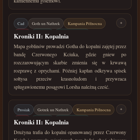
kamiennemu golemowi.
Cad
Goth un Nathrek
Kampania Północna
+
Lorsh
Kopalnia
Czerwony Kciuk
Kroniki II: Kopalnia
Spisek sołtysa
Mapa goblinów prowadzi Gotha do kopalni zajętej przez
bandę Czerwonego Kciuka, gdzie gniew po
październik 36 roku przed Zaćmieniem
rozczarowującym skarbie zmienia się w krwawą
rozprawę z oprychami. Później kapłan odkrywa spisek
sołtysa przeciw krasnoludom i przywraca
splugawionemu posągowi Lorsha należną cześć.
Prosiak
Gotrek un Nathrek
Kampania Północna
+
Lorsh
Kopalnia
Czerwony Kciuk
Kroniki II: Kopalnia
Spisek sołtysa
Drużyna trafia do kopalni opanowanej przez Czerwony