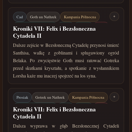
Cad
Goth un Nathrek
Kampania Północna
+
Bezsłoneczna Cytadela
Belak
Santhis
Lorsh
Kroniki VII: Felix i Bezsłoneczna
Cytadela II
Splugawiony ogród
Dalsze zejście w Bezsłoneczną Cytadelę przynosi śmierć
listopad 34 roku przed Zaćmieniem
Santhisa, walkę z goblinami i splugawiony ogród
Belaka. Po zwycięstwie Goth musi ratować Gotreka
przed skutkami kryształu, a spotkanie z wysłannikiem
Lorsha każe mu inaczej spojrzeć na los syna.
Prosiak
Gotrek un Nathrek
Kampania Północna
+
Bezsłoneczna Cytadela
Belak
Santhis
Lorsh
Kroniki VII: Felix i Bezsłoneczna
Cytadela II
Splugawiony ogród
Dalsza wyprawa w głąb Bezsłonecznej Cytadeli
listopad 34 roku przed Zaćmieniem