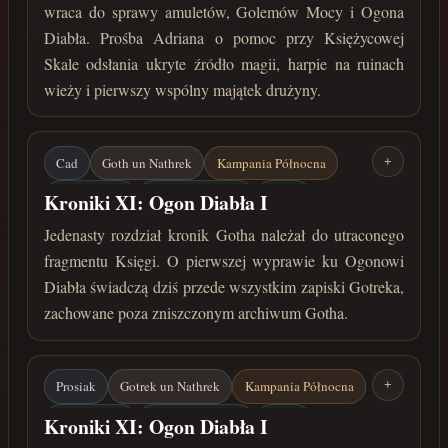
wraca do sprawy amuletów, Golemów Mocy i Ogona
Diabła. Prośba Adriana o pomoc przy Księżycowej
Skale odsłania ukryte źródło magii, harpie na ruinach
wieży i pierwszy wspólny majątek drużyny.
Cad
Goth un Nathrek
Kampania Północna
+
Ogon Diabła
Szepczące Bagna
Mepo
Kroniki XI: Ogon Diabła I
Shadizzar
wrzesień 32 roku przed Zaćmieniem
Jedenasty rozdział kronik Gotha należał do utraconego
fragmentu Księgi. O pierwszej wyprawie ku Ogonowi
Diabła świadczą dziś przede wszystkim zapiski Gotreka,
zachowane poza zniszczonym archiwum Gotha.
Prosiak
Gotrek un Nathrek
Kampania Północna
+
Ogon Diabła
Szepczące Bagna
Mepo
Kroniki XI: Ogon Diabła I