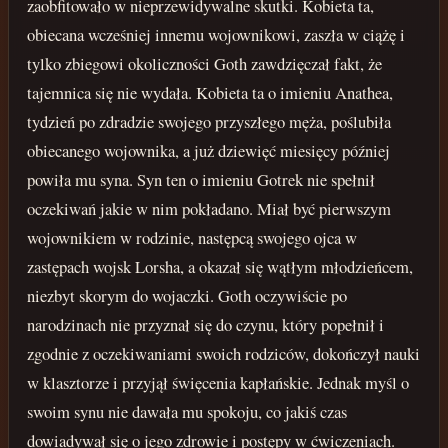
zaobfitowało w nieprzewidywalne skutki. Kobieta ta,
obiecana wcześniej innemu wojownikowi, zaszła w ciążę i
tylko zbiegowi okoliczności Goth zawdzięczał fakt, że
tajemnica się nie wydała. Kobieta ta o imieniu Anathea,
tydzień po zdradzie swojego przyszłego męża, poślubiła
obiecanego wojownika, a już dziewięć miesięcy później
powiła mu syna. Syn ten o imieniu Gotrek nie spełnił
oczekiwań jakie w nim pokładano. Miał być pierwszym
wojownikiem w rodzinie, następcą swojego ojca w
zastępach wojsk Lorsha, a okazał się wątłym młodzieńcem,
niezbyt skorym do wojaczki. Goth oczywiście po
narodzinach nie przyznał się do czynu, który popełnił i
zgodnie z oczekiwaniami swoich rodziców, dokończył nauki
w klasztorze i przyjął święcenia kapłańskie. Jednak myśl o
swoim synu nie dawała mu spokoju, co jakiś czas
dowiadywał się o jego zdrowie i postępy w ćwiczeniach.