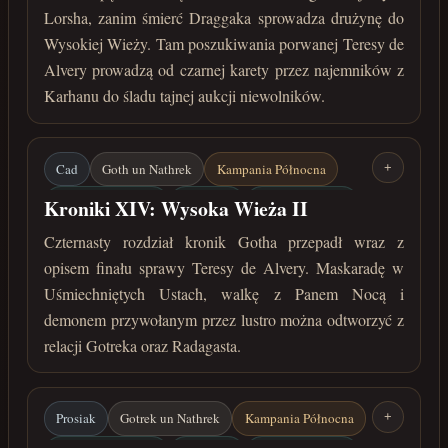
Lorsha, zanim śmierć Draggaka sprowadza drużynę do
marzec 30 roku przed Zaćmieniem
Wysokiej Wieży. Tam poszukiwania porwanej Teresy de
Alvery prowadzą od czarnej karety przez najemników z
Karhanu do śladu tajnej aukcji niewolników.
Cad
Goth un Nathrek
Kampania Północna
+
Uśmiechnięte Usta
Pan Nocy
Teresa de Alvera
Kroniki XIV: Wysoka Wieża II
Magiczne lustro
marzec 30 roku przed Zaćmieniem
Czternasty rozdział kronik Gotha przepadł wraz z
opisem finału sprawy Teresy de Alvery. Maskaradę w
Uśmiechniętych Ustach, walkę z Panem Nocą i
demonem przywołanym przez lustro można odtworzyć z
relacji Gotreka oraz Radagasta.
Prosiak
Gotrek un Nathrek
Kampania Północna
+