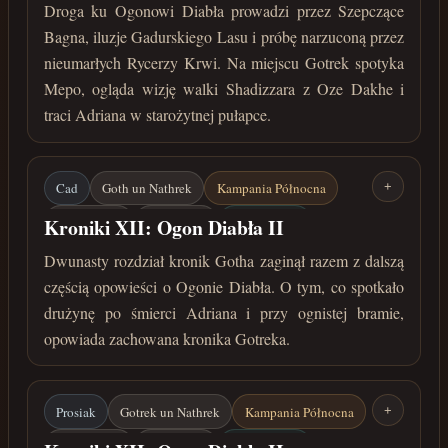
Shadizzar
wrzesień 32 roku przed Zaćmieniem
Droga ku Ogonowi Diabła prowadzi przez Szepczące
Bagna, iluzje Gadurskiego Lasu i próbę narzuconą przez
nieumarłych Rycerzy Krwi. Na miejscu Gotrek spotyka
Mepo, ogląda wizję walki Shadizzara z Oze Dakhe i
traci Adriana w starożytnej pułapce.
Cad
Goth un Nathrek
Kampania Północna
+
Adrian Reol
Din Horget
Ogon Diabła
Kroniki XII: Ogon Diabła II
Amulet cieni
Ognista brama
Dwunasty rozdział kronik Gotha zaginął razem z dalszą
częścią opowieści o Ogonie Diabła. O tym, co spotkało
wrzesień 32 roku przed Zaćmieniem
drużynę po śmierci Adriana i przy ognistej bramie,
opowiada zachowana kronika Gotreka.
Prosiak
Gotrek un Nathrek
Kampania Północna
+
Adrian Reol
Din Horget
Ogon Diabła