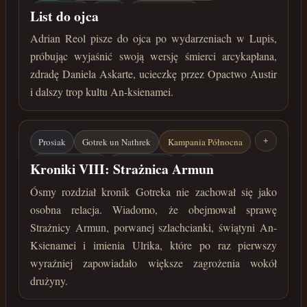
List do ojca
Lupis
Daniel Askarte
List do ojca
Opactwo Austir
An-Ksienamei
Adrian Reol pisze do ojca po wydarzeniach w Lupis,
próbując wyjaśnić swoją wersję śmierci arcykapłana,
lata 34-32 przed Zaćmieniem
zdradę Daniela Askarte, ucieczkę przez Opactwo Austir
i dalszy trop kultu An-ksienamei.
Prosiak
Gotrek un Nathrek
Kampania Północna
+
Strażnica Armun
An-Ksienamei
Ulrika
Kroniki VIII: Strażnica Armun
Kościany wilk
lipiec 33 roku przed Zaćmieniem
Ósmy rozdział kronik Gotreka nie zachował się jako
osobna relacja. Wiadomo, że obejmował sprawę
Strażnicy Armun, porwanej szlachcianki, świątyni An-
Ksienamei i imienia Ulrika, które po raz pierwszy
wyraźniej zapowiadało większe zagrożenia wokół
drużyny.