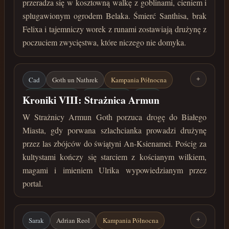
przeradza się w kosztowną walkę z goblinami, cieniem i
splugawionym ogrodem Belaka. Śmierć Santhisa, brak
Felixa i tajemniczy worek z runami zostawiają drużynę z
poczuciem zwycięstwa, które niczego nie domyka.
Cad
Goth un Nathrek
Kampania Północna
+
Strażnica Armun
An-Ksienamei
Ulrika
Kroniki VIII: Strażnica Armun
Kościany wilk
lipiec 33 roku przed Zaćmieniem
W Strażnicy Armun Goth porzuca drogę do Białego
Miasta, gdy porwana szlachcianka prowadzi drużynę
przez las zbójców do świątyni An-Ksienamei. Pościg za
kultystami kończy się starciem z kościanym wilkiem,
magami i imieniem Ulrika wypowiedzianym przez
portal.
Sarak
Adrian Reol
Kampania Północna
+