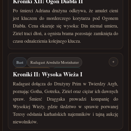
Kroniki XII: Ogon Diabła II
Amulet cieni
Ognista brama
Po śmierci Adriana drużyna odkrywa, że amulet cieni
jest kluczem do morderczego korytarza pod Ogonem
wrzesień 32 roku przed Zaćmieniem
Diabła. Cena okazuje się wysoka: Din niemal umiera,
Ziriel traci dłoń, a ognista brama pozostaje zamknięta do
czasu odnalezienia kolejnego klucza.
Bast
Radagast Aiwdulir Morinhater
+
Kampania Północna
Wysoka Wieża
Kroniki II: Wysoka Wieża I
Teresa de Alvera
Draggak
Aukcja niewolników
Radagast dołącza do Drużyny Prim w Twierdzy Argh,
poznając Gotha, Gotreka, Ziriel oraz ciężar ich dawnych
marzec 30 roku przed Zaćmieniem
spraw. Śmierć Draggaka prowadzi kompanię do
Wysokiej Wieży, gdzie śledztwo w sprawie porwanej
Teresy odsłania karhańskich najemników i tajną aukcję
niewolników.