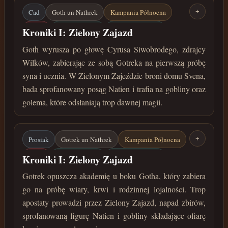
Cad
Goth un Nathrek
Kampania Północna
+
Lorsh
Zielony Zajazd
Cyrus Siwobrody
Kroniki I: Zielony Zajazd
Gobliny
wrzesień 36 roku przed Zaćmieniem
Goth wyrusza po głowę Cyrusa Siwobrodego, zdrajcy
Wilków, zabierając ze sobą Gotreka na pierwszą próbę
syna i ucznia. W Zielonym Zajeździe broni domu Svena,
bada sprofanowany posąg Natien i trafia na gobliny oraz
golema, które odsłaniają trop dawnej magii.
Prosiak
Gotrek un Nathrek
Kampania Północna
+
Lorsh
Zielony Zajazd
Cyrus Siwobrody
Kroniki I: Zielony Zajazd
Gobliny
wrzesień 36 roku przed Zaćmieniem
Gotrek opuszcza akademię u boku Gotha, który zabiera
go na próbę wiary, krwi i rodzinnej lojalności. Trop
apostaty prowadzi przez Zielony Zajazd, napad zbirów,
sprofanowaną figurę Natien i gobliny składające ofiarę