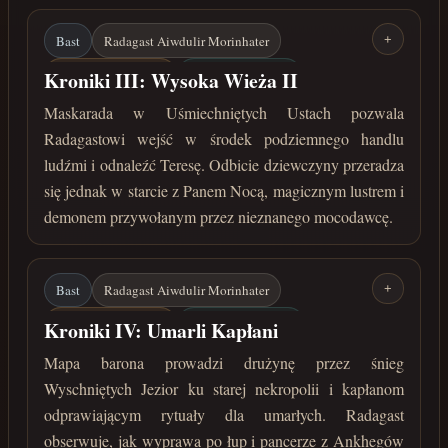
Bast
Radagast Aiwdulir Morinhater
+
Kampania Północna
Uśmiechnięte Usta
Kroniki III: Wysoka Wieża II
Pan Nocy
Teresa de Alvera
Magiczne lustro
Maskarada w Uśmiechniętych Ustach pozwala
Radagastowi wejść w środek podziemnego handlu
marzec 30 roku przed Zaćmieniem
ludźmi i odnaleźć Teresę. Odbicie dziewczyny przeradza
się jednak w starcie z Panem Nocą, magicznym lustrem i
demonem przywołanym przez nieznanego mocodawcę.
Bast
Radagast Aiwdulir Morinhater
+
Kampania Północna
Wyschnięte Jeziora
Kroniki IV: Umarli Kapłani
Nekropolia
Umarli kapłani
Smocza maska
Mapa barona prowadzi drużynę przez śnieg
Wyschniętych Jezior ku starej nekropolii i kapłanom
marzec 30 roku przed Zaćmieniem
odprawiającym rytuały dla umarłych. Radagast
obserwuje, jak wyprawa po łup i pancerze z Ankhegów