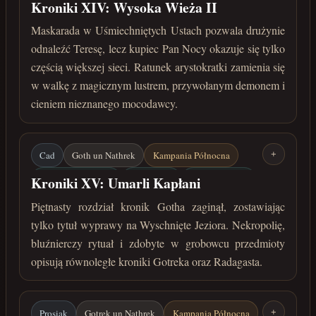
Uśmiechnięte Usta
Pan Nocy
Teresa de Alvera
Kroniki XIV: Wysoka Wieża II
Magiczne lustro
marzec 30 roku przed Zaćmieniem
Maskarada w Uśmiechniętych Ustach pozwala drużynie
odnaleźć Teresę, lecz kupiec Pan Nocy okazuje się tylko
częścią większej sieci. Ratunek arystokratki zamienia się
w walkę z magicznym lustrem, przywołanym demonem i
cieniem nieznanego mocodawcy.
Cad
Goth un Nathrek
Kampania Północna
+
Wyschnięte Jeziora
Nekropolia
Umarli kapłani
Kroniki XV: Umarli Kapłani
Smocza maska
marzec 30 roku przed Zaćmieniem
Piętnasty rozdział kronik Gotha zaginął, zostawiając
tylko tytuł wyprawy na Wyschnięte Jeziora. Nekropolię,
bluźnierczy rytuał i zdobyte w grobowcu przedmioty
opisują równoległe kroniki Gotreka oraz Radagasta.
Prosiak
Gotrek un Nathrek
Kampania Północna
+