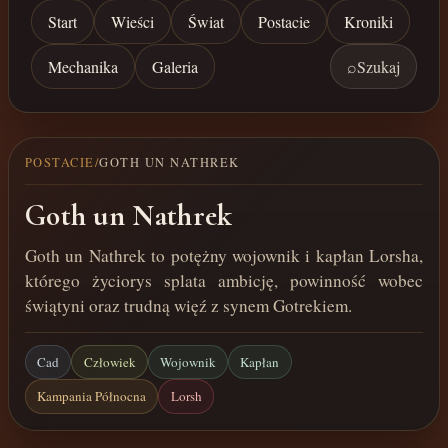
Start
Wieści
Świat
Postacie
Kroniki
Mechanika
Galeria
⌕
Szukaj
POSTACIE
/
GOTH UN NATHREK
Goth un Nathrek
Goth un Nathrek to potężny wojownik i kapłan Lorsha,
którego życiorys splata ambicję, powinność wobec
świątyni oraz trudną więź z synem Gotrekiem.
Cad
Człowiek
Wojownik
Kapłan
Kampania Północna
Lorsh