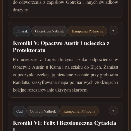
do odtworzenia z zapisków Gotreka i innych świadków
drużyny.
Prosiak
Gotrek un Nathrek
Kampania Północna
+
Opactwo Austir
Kain
Grobowiec Randalla
Kroniki V: Opactwo Austir i ucieczka z
Protektoratu
Zaszyfrowana mapa
Po ucieczce z Lupis drużyna szuka odpowiedzi w
październik 34 roku przed Zaćmieniem
Opactwie Austir, u Kaina i na szlaku do Elijeh. Zamiast
odpoczynku czekają ją nieudane zlecenie przy grobowcu
Randalla, zaszyfrowana mapa po martwych złodziejach i
kolejne rozczarowanie ukrytym skarbem.
Cad
Goth un Nathrek
Kampania Północna
+
Elijeh
Felix
Bezsłoneczna Cytadela
Kroniki VI: Felix i Bezsłoneczna Cytadela
I