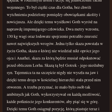
wojennego. To był ciężki czas dla Gotha, bez chwili
wytchnienia podzielony pomiędzy obowiązkami akolity i
nowicjusza. Ale dzięki temu wysiłkowi Goth wyrósł na
naprawdę imponującego człowieka. Dwa metry wzrostu,
130 kg wagi oraz lodowate spojrzenie potrafiło zmrozić
nawet największych wrogów. Jedna tylko skaza powstała w
życiu Gotha, skaza o której nie wiedział nikt oprócz jego
ojca i Anathei, skaza za którą będzie musiał odpokutować
przed obliczem Lorha. Skazą tą był Gotrek - jego nieślubny
syn. Tajemnica ta na szczęście nigdy nie wyszła na jaw i
dzięki temu droga w kościelnej hierarchii stała przed nim
otworem. A trzeba przyznać, że mało było osób tak
ambitnych jak Goth, wykorzystywał on każdą możliwość,
każde potkniecie jego konkurentów, aby piąć się w górę.
Dzięki temu Goth osiągnął pozycję, którą piastuje teraz i