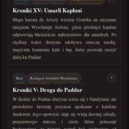
Wyschnięte Jeziora
Nekropolia
Umarli kapłani
Kroniki XV: Umarli Kapłani
Smocza maska
marzec 30 roku przed Zaćmieniem
Mapa barona de Alvery wiedzie Gotreka na zasypane
śniegiem Wyschnięte Jeziora, gdzie przeklęci kapłani
odprawiają bluźniercze nabożeństwo dla umarłych. Po
ciężkiej walce drużyna zdobywa smoczą maskę,
magiczne kamienne kule i łup, który pozwala ruszyć
dalej ku Paddar.
Bast
Radagast Aiwdulir Morinhater
+
Kampania Północna
Paddar
Jander
Kroniki V: Droga do Paddar
Purpurowy miecz
Gerhard
W drodze do Paddar drużyna ściera się z bandytami, ale
prawdziwe brzemię przynosi spotkanie z kalekim
kwiecień 30 roku przed Zaćmieniem
Janderem. Jego opowieść staje się wizją dawnej zdrady,
purpurowego miecza i rzezi, która pokazuje
Radagastowi, że historia potrafi być groźniejsza od