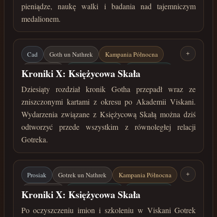
pieniądze, naukę walki i badania nad tajemniczym
medalionem.
Cad
Goth un Nathrek
Kampania Północna
+
Adrian Reol
Księżycowa Skała
Golemy Mocy
Kroniki X: Księżycowa Skała
Harpie
czerwiec 32 roku przed Zaćmieniem
Dziesiąty rozdział kronik Gotha przepadł wraz ze
zniszczonymi kartami z okresu po Akademii Viskani.
Wydarzenia związane z Księżycową Skałą można dziś
odtworzyć przede wszystkim z równoległej relacji
Gotreka.
Prosiak
Gotrek un Nathrek
Kampania Północna
+
Adrian Reol
Księżycowa Skała
Golemy Mocy
Kroniki X: Księżycowa Skała
Harpie
czerwiec 32 roku przed Zaćmieniem
Po oczyszczeniu imion i szkoleniu w Viskani Gotrek