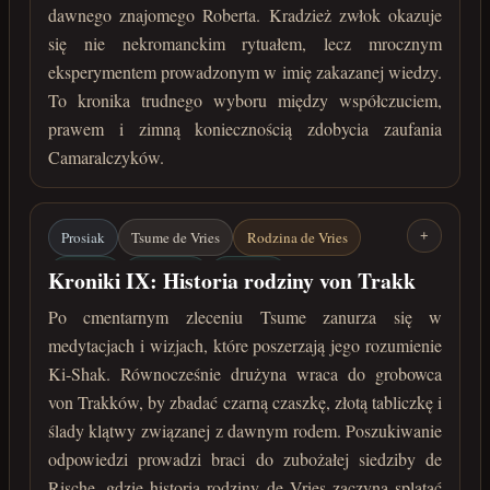
dawnego znajomego Roberta. Kradzież zwłok okazuje
się nie nekromanckim rytuałem, lecz mrocznym
eksperymentem prowadzonym w imię zakazanej wiedzy.
To kronika trudnego wyboru między współczuciem,
prawem i zimną koniecznością zdobycia zaufania
Camaralczyków.
Prosiak
Tsume de Vries
Rodzina de Vries
+
Ki-Shak
von Trakk
Menhiry
Kroniki IX: Historia rodziny von Trakk
Zagadki Menhirów
maj 222 roku po Zaćmieniu
Po cmentarnym zleceniu Tsume zanurza się w
medytacjach i wizjach, które poszerzają jego rozumienie
Ki-Shak. Równocześnie drużyna wraca do grobowca
von Trakków, by zbadać czarną czaszkę, złotą tabliczkę i
ślady klątwy związanej z dawnym rodem. Poszukiwanie
odpowiedzi prowadzi braci do zubożałej siedziby de
Rische, gdzie historia rodziny de Vries zaczyna splatać