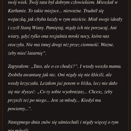
swój wiek. Twój tata był dobrym człowiekiem. Mieszkał w
Karhanie. To takie miejsce... nieważne. Trudnił się
wojaczką, jak chyba każdy w tym mieście. Miał swoje ideały
i czcił Starą Wiarę. Pamiętaj, nigdy ich nie porzucaj. Ani
wiary, gdyż tylko ona rozjaśnia mroki nocy, która nas
otoczyła. Nie ma innej drogi niż przez ciemność. Ważne,
żeby mieć latarnię”.
Zapytałem: „Tato, ale o co chodzi?”. I wtedy weszła mama.
Zrobiła awanturę jak nic. Oni nigdy się nie kłócili, ale
wtedy krzyczała. Leżałem już potem w łóżku, lecz nie dało
się nie słyszeć: „Co ty sobie wyobrażasz... Chcesz, żeby
przyszli też po niego... Jest za młody... Kiedyś mu
powiemy...”.
Następnego dnia znów się uśmiechali i nigdy więcej o tym
nie mówili.