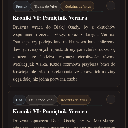
Prosiak
Tsume de Vries
Rodzina de Vries
+
Vernir / Ragn
Biała Osada
Kościej
Śledztwo
Kroniki VI: Pamiętnik Vernira
koniec marca 222 roku po Zaćmieniu
Drużyna wraca do Białej Osady, by z okruchów
wspomnień i zeznań złożyć obraz zniknięcia Vernira.
Tsume patrzy podejrzliwie na kłamstwa Iana, milczenie
dawnych znajomych i puste strony pamiętnika, ucząc się
zarazem, że śledztwo wymaga cierpliwości równie
wielkiej jak walka. Każda rozmowa przybliża braci do
Kościeja, ale też do przekonania, że sprawa ich rodziny
sięga dalej niż jedna porwana osoba.
Cad
Dalinar de Vries
Rodzina de Vries
+
Vernir / Ragn
Camaral
Mar-Margot
Kościej
Kroniki VI: Pamiętnik Vernira
Robert de Vries
Pamiętnik Vernira
Drużyna opuszcza Białą Osadę, by w Mar-Margot
odnaleźć Kościeja i zrozumieć, kto stał za zniknięciem