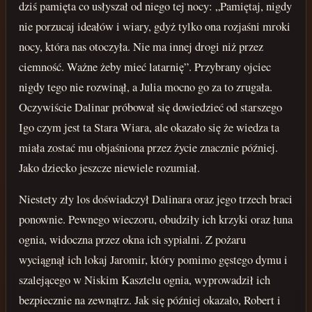
dziś pamięta co usłyszał od niego tej nocy: „Pamiętaj, nigdy
nie porzucaj ideałów i wiary, gdyż tylko ona rozjaśni mroki
nocy, która nas otoczyła. Nie ma innej drogi niż przez
ciemność. Ważne żeby mieć latarnię”. Przybrany ojciec
nigdy tego nie rozwinął, a Julia mocno go za to zrugała.
Oczywiście Dalinar próbował się dowiedzieć od starszego
Igo czym jest ta Stara Wiara, ale okazało się że wiedza ta
miała zostać mu objaśniona przez życie znacznie później.
Jako dziecko jeszcze niewiele rozumiał.
Niestety zły los doświadczył Dalinara oraz jego trzech braci
ponownie. Pewnego wieczoru, obudziły ich krzyki oraz łuna
ognia, widoczna przez okna ich sypialni. Z pożaru
wyciągnął ich lokaj Jaromir, który pomimo gęstego dymu i
szalejącego w Niskim Kasztelu ognia, wyprowadził ich
bezpiecznie na zewnątrz. Jak się później okazało, Robert i