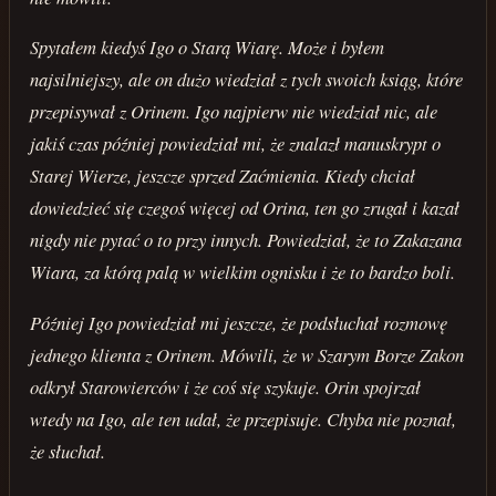
Spytałem kiedyś Igo o Starą Wiarę. Może i byłem
najsilniejszy, ale on dużo wiedział z tych swoich ksiąg, które
przepisywał z Orinem. Igo najpierw nie wiedział nic, ale
jakiś czas później powiedział mi, że znalazł manuskrypt o
Starej Wierze, jeszcze sprzed Zaćmienia. Kiedy chciał
dowiedzieć się czegoś więcej od Orina, ten go zrugał i kazał
nigdy nie pytać o to przy innych. Powiedział, że to Zakazana
Wiara, za którą palą w wielkim ognisku i że to bardzo boli.
Później Igo powiedział mi jeszcze, że podsłuchał rozmowę
jednego klienta z Orinem. Mówili, że w Szarym Borze Zakon
odkrył Starowierców i że coś się szykuje. Orin spojrzał
wtedy na Igo, ale ten udał, że przepisuje. Chyba nie poznał,
że słuchał.