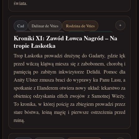
świata.
Cad
Dalinar de Vries
Rodzina de Vries
+
Łaskotek / Jharmme Sindar
Gadarta
Anita Ulster
Kroniki XI: Zawód Łowca Nagród – Na
tropie Łaskotka
Pan Lasu
Elander
Elfie zwoje
Trop Łaskotka prowadzi drużynę do Gadarty, gdzie lęk
Samotna Wieża
maj 222 roku po Zaćmieniu
przed wilczą klątwą miesza się z zabobonem, chorobą i
pamięcią po zabitym inkwizytorze Delidii. Pomoc dla
Anity Ulster zmusza braci do wyprawy ku Panu Lasu, a
spotkanie z Elanderem otwiera nowy układ: lekarstwo za
obietnicę odzyskania elfich zwojów z Samotnej Wieży.
To kronika, w której pościg za zbiegiem prowadzi przez
stare bóstwa, leśną magię i pierwsze ostrzeżenia przed
ruiną.