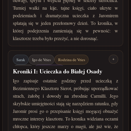
odwagi, sprytu i wejścia głębiej w sekrety sierocińca.
Ucieczka
lata 212-213 po Zaćmieniu
Turniej walki na kije, tajne księgi, ciało ukryte w
podziemiach i dramatyczna ucieczka z Jaromirem
splatają się w jeden przełomowy dzień. To kronika, w
której podejrzenia zamieniają się w pewność: w
klasztorze trzeba było przeżyć, a nie dorosnąć.
Sarak
Igo de Vries
Rodzina de Vries
+
Carmilla
Kościół Delidii
Kroniki I: Ucieczka do Białej Osady
Bezimienny Klasztor Sierot
Jaromir
Igo zapisuje ostatnie godziny przed ucieczką z
Bezimiennego Klasztoru Sierot, próbując uporządkować
Tajne księgi
Biała Osada
strach, żałobę i dowody na zbrodnie Carmilli. Jego
22 marca 213 roku po Zaćmieniu
skrybskie umiejętności stają się narzędziem ratunku, gdy
Jaromir prosi go o przepisanie księgi mogącej obnażyć
mroczne interesy klasztoru. To kronika widziana oczami
chłopca, który jeszcze marzy o magii, ale już wie, że