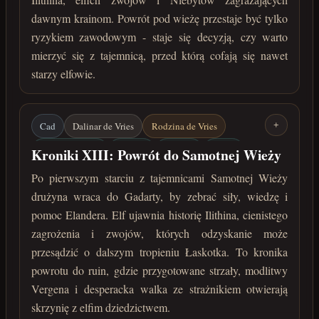
dawnym krainom. Powrót pod wieżę przestaje być tylko
ryzykiem zawodowym - staje się decyzją, czy warto
mierzyć się z tajemnicą, przed którą cofają się nawet
starzy elfowie.
Cad
Dalinar de Vries
Rodzina de Vries
+
Samotna Wieża
Gadarta
Elander
Ilithin
Kroniki XIII: Powrót do Samotnej Wieży
Elfie zwoje
Vergen
Nieumarły strażnik
Po pierwszym starciu z tajemnicami Samotnej Wieży
drużyna wraca do Gadarty, by zebrać siły, wiedzę i
maj 222 roku po Zaćmieniu
pomoc Elandera. Elf ujawnia historię Ilithina, cienistego
zagrożenia i zwojów, których odzyskanie może
przesądzić o dalszym tropieniu Łaskotka. To kronika
powrotu do ruin, gdzie przygotowane strzały, modlitwy
Vergena i desperacka walka ze strażnikiem otwierają
skrzynię z elfim dziedzictwem.