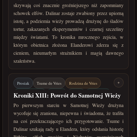
skrywają coś znacznie groźniejszego niż zapomniany
Nieumarły strażnik
maj 222 roku po Zaćmieniu
schowek elfów. Dalinar zostaje zwabiony przez upiorną
istotę, a podziemia wieży prowadzą drużynę do śladów
tortur, zakazanych eksperymentów i czarnej szczeliny
między światami. To kronika mrocznego zejścia, w
którym obietnica złożona Elanderowi zderza się z
cieniem, nieumarłym strażnikiem i magią dawnego
szaleństwa.
Prosiak
Tsume de Vries
Rodzina de Vries
+
Samotna Wieża
Niebyty
Ilithin
Elfie zwoje
Kroniki XIII: Powrót do Samotnej Wieży
maj 222 roku po Zaćmieniu
Po pierwszym starciu w Samotnej Wieży drużyna
wycofuje się zraniona, niepewna i świadoma, że trafiła
na coś przekraczającego ich przygotowanie. Tsume i
Dalinar szukają rady u Elandera, który odsłania historię
Ilithina, elfich zwojów i Niebytów zagrażających