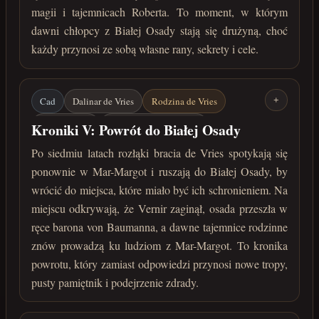
magii i tajemnicach Roberta. To moment, w którym
dawni chłopcy z Białej Osady stają się drużyną, choć
każdy przynosi ze sobą własne rany, sekrety i cele.
Cad
Dalinar de Vries
Rodzina de Vries
+
Vernir / Ragn
Friedrich von Baumann
Kroniki V: Powrót do Białej Osady
Mar-Margot
Biała Osada
Pamiętnik Vernira
Po siedmiu latach rozłąki bracia de Vries spotykają się
ponownie w Mar-Margot i ruszają do Białej Osady, by
marzec 222 roku po Zaćmieniu
wrócić do miejsca, które miało być ich schronieniem. Na
miejscu odkrywają, że Vernir zaginął, osada przeszła w
ręce barona von Baumanna, a dawne tajemnice rodzinne
znów prowadzą ku ludziom z Mar-Margot. To kronika
powrotu, który zamiast odpowiedzi przynosi nowe tropy,
pusty pamiętnik i podejrzenie zdrady.