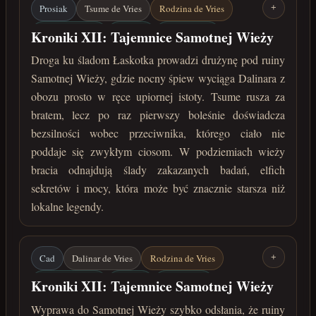
Prosiak
Tsume de Vries
Rodzina de Vries
+
Samotna Wieża
Niebyty
Elfie sekrety
Kroniki XII: Tajemnice Samotnej Wieży
Zakazane badania
maj 222 roku po Zaćmieniu
Droga ku śladom Łaskotka prowadzi drużynę pod ruiny
Samotnej Wieży, gdzie nocny śpiew wyciąga Dalinara z
obozu prosto w ręce upiornej istoty. Tsume rusza za
bratem, lecz po raz pierwszy boleśnie doświadcza
bezsilności wobec przeciwnika, którego ciało nie
poddaje się zwykłym ciosom. W podziemiach wieży
bracia odnajdują ślady zakazanych badań, elfich
sekretów i mocy, która może być znacznie starsza niż
lokalne legendy.
Cad
Dalinar de Vries
Rodzina de Vries
+
Samotna Wieża
Elander
Elfie zwoje
Kroniki XII: Tajemnice Samotnej Wieży
Zakazane eksperymenty
Czarna szczelina
Wyprawa do Samotnej Wieży szybko odsłania, że ruiny