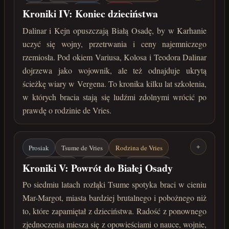
Kejn de Vries
Karhan
Vergen
Kroniki IV: Koniec dzieciństwa
Szkolenie wojskowe
Varius
Kolos
Teodor
Dalinar i Kejn opuszczają Białą Osadę, by w Karhanie
uczyć się wojny, przetrwania i ceny najemniczego
lata 215-222 po Zaćmieniu
rzemiosła. Pod okiem Variusa, Kolosa i Teodora Dalinar
dojrzewa jako wojownik, ale też odnajduje ukrytą
ścieżkę wiary w Vergena. To kronika kilku lat szkolenia,
w których bracia stają się ludźmi zdolnymi wrócić po
prawdę o rodzinie de Vries.
Prosiak
Tsume de Vries
Rodzina de Vries
+
Dalinar de Vries
Igo de Vries
Kejn de Vries
Kroniki V: Powrót do Białej Osady
Mar-Margot
Biała Osada
Po siedmiu latach rozłąki Tsume spotyka braci w cieniu
Mar-Margot, miasta bardziej brutalnego i pobożnego niż
marzec 222 roku po Zaćmieniu
to, które zapamiętał z dzieciństwa. Radość z ponownego
zjednoczenia miesza się z opowieściami o nauce, wojnie,