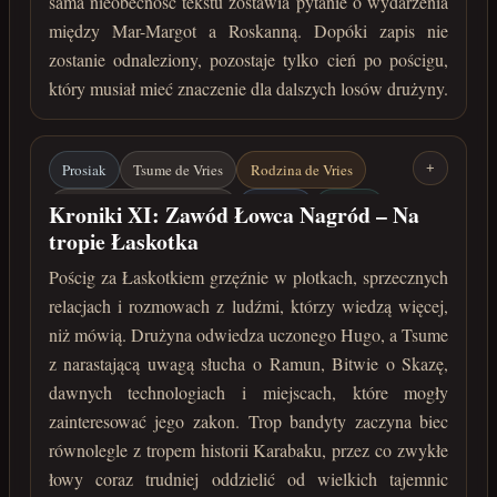
sama nieobecność tekstu zostawia pytanie o wydarzenia
między Mar-Margot a Roskanną. Dopóki zapis nie
zostanie odnaleziony, pozostaje tylko cień po pościgu,
który musiał mieć znaczenie dla dalszych losów drużyny.
Prosiak
Tsume de Vries
Rodzina de Vries
+
Łaskotek / Jharmme Sindar
Karabak
Ramun
Kroniki XI: Zawód Łowca Nagród – Na
tropie Łaskotka
Bitwa o Skazę
Dawne technologie
Pościg za Łaskotkiem grzęźnie w plotkach, sprzecznych
maj 222 roku po Zaćmieniu
relacjach i rozmowach z ludźmi, którzy wiedzą więcej,
niż mówią. Drużyna odwiedza uczonego Hugo, a Tsume
z narastającą uwagą słucha o Ramun, Bitwie o Skazę,
dawnych technologiach i miejscach, które mogły
zainteresować jego zakon. Trop bandyty zaczyna biec
równolegle z tropem historii Karabaku, przez co zwykłe
łowy coraz trudniej oddzielić od wielkich tajemnic