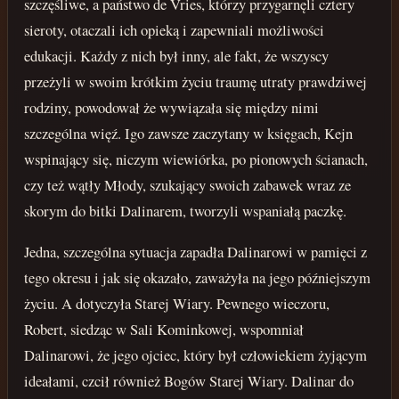
szczęśliwe, a państwo de Vries, którzy przygarnęli cztery
sieroty, otaczali ich opieką i zapewniali możliwości
edukacji. Każdy z nich był inny, ale fakt, że wszyscy
przeżyli w swoim krótkim życiu traumę utraty prawdziwej
rodziny, powodował że wywiązała się między nimi
szczególna więź. Igo zawsze zaczytany w księgach, Kejn
wspinający się, niczym wiewiórka, po pionowych ścianach,
czy też wątły Młody, szukający swoich zabawek wraz ze
skorym do bitki Dalinarem, tworzyli wspaniałą paczkę.
Jedna, szczególna sytuacja zapadła Dalinarowi w pamięci z
tego okresu i jak się okazało, zaważyła na jego późniejszym
życiu. A dotyczyła Starej Wiary. Pewnego wieczoru,
Robert, siedząc w Sali Kominkowej, wspomniał
Dalinarowi, że jego ojciec, który był człowiekiem żyjącym
ideałami, czcił również Bogów Starej Wiary. Dalinar do