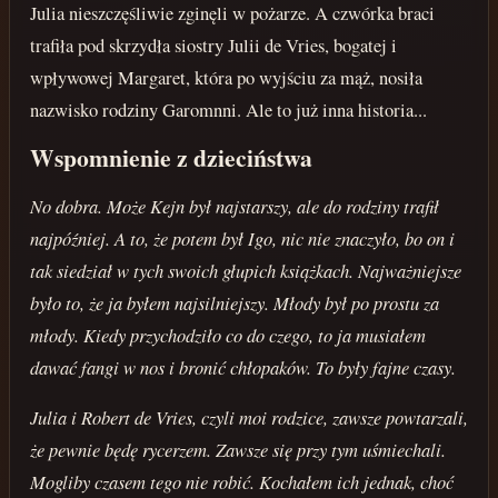
Julia nieszczęśliwie zginęli w pożarze. A czwórka braci
trafiła pod skrzydła siostry Julii de Vries, bogatej i
wpływowej Margaret, która po wyjściu za mąż, nosiła
nazwisko rodziny Garomnni. Ale to już inna historia...
Wspomnienie z dzieciństwa
No dobra. Może Kejn był najstarszy, ale do rodziny trafił
najpóźniej. A to, że potem był Igo, nic nie znaczyło, bo on i
tak siedział w tych swoich głupich książkach. Najważniejsze
było to, że ja byłem najsilniejszy. Młody był po prostu za
młody. Kiedy przychodziło co do czego, to ja musiałem
dawać fangi w nos i bronić chłopaków. To były fajne czasy.
Julia i Robert de Vries, czyli moi rodzice, zawsze powtarzali,
że pewnie będę rycerzem. Zawsze się przy tym uśmiechali.
Mogliby czasem tego nie robić. Kochałem ich jednak, choć