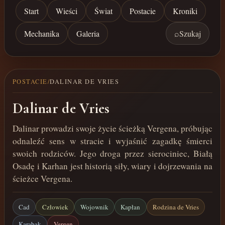
Start
Wieści
Świat
Postacie
Kroniki
Mechanika
Galeria
⌕
Szukaj
POSTACIE
/
DALINAR DE VRIES
Dalinar de Vries
Dalinar prowadzi swoje życie ścieżką Vergena, próbując
odnaleźć sens w stracie i wyjaśnić zagadkę śmierci
swoich rodziców. Jego droga przez sierociniec, Białą
Osadę i Karhan jest historią siły, wiary i dojrzewania na
ścieżce Vergena.
Cad
Człowiek
Wojownik
Kapłan
Rodzina de Vries
Karabak
Vergen