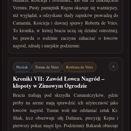
Miejskie podziemie
Vernira. Pusty pamiętnik Ragna okazuje się ważniejszy,
koniec marca 222 roku po Zaćmieniu
niż wyglądał, a odzyskane ślady zapisków prowadzą do
Camarala, Kościeja i dawnej sprawy Roberta de Vries.
To kronika, w której bracia uczą się działać ostrożniej,
bo prawda o rodzinie zaczyna zahaczać o łowców
nagród, zdradę i miejskie podziemie.
Prosiak
Tsume de Vries
Rodzina de Vries
+
Mar-Margot
Camaralczycy
Bakarak
Kroniki VII: Zawód Łowca Nagród –
kłopoty w Zimowym Ogrodzie
Łowcy nagród
kwiecień 222 roku po Zaćmieniu
Bracia trafiają pod skrzydła Camaralczyków, gdzie
próby na arenie mają sprawdzić ich użyteczność jako
łowców nagród. Tsume woli nie odsłaniać sztuk Ki-
Shak, lecz obserwuje siłę Dalinara, precyzję Kejna i
pierwszy pokaz magii Igo. Podziemny Bakarak obiecuje