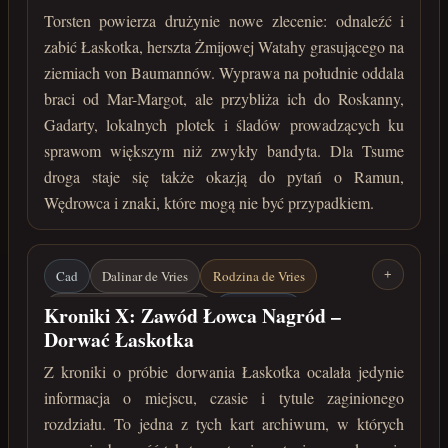
Torsten powierza drużynie nowe zlecenie: odnaleźć i
maj 222 roku po Zaćmieniu
zabić Łaskotka, herszta Żmijowej Watahy grasującego na
ziemiach von Baumannów. Wyprawa na południe oddala
braci od Mar-Margot, ale przybliża ich do Roskanny,
Gadarty, lokalnych plotek i śladów prowadzących ku
sprawom większym niż zwykły bandyta. Dla Tsume
droga staje się także okazją do pytań o Ramun,
Wędrowca i znaki, które mogą nie być przypadkiem.
Cad
Dalinar de Vries
Rodzina de Vries
+
Łaskotek / Jharmme Sindar
Mar-Margot
Kroniki X: Zawód Łowca Nagród –
Dorwać Łaskotka
Roskanna
Łowcy nagród
Zaginione zapiski
Z kroniki o próbie dorwania Łaskotka ocalała jedynie
maj 222 roku po Zaćmieniu
informacja o miejscu, czasie i tytule zaginionego
rozdziału. To jedna z tych kart archiwum, w których