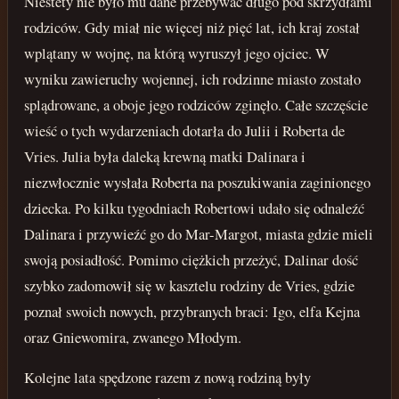
Niestety nie było mu dane przebywać długo pod skrzydłami
rodziców. Gdy miał nie więcej niż pięć lat, ich kraj został
wplątany w wojnę, na którą wyruszył jego ojciec. W
wyniku zawieruchy wojennej, ich rodzinne miasto zostało
splądrowane, a oboje jego rodziców zginęło. Całe szczęście
wieść o tych wydarzeniach dotarła do Julii i Roberta de
Vries. Julia była daleką krewną matki Dalinara i
niezwłocznie wysłała Roberta na poszukiwania zaginionego
dziecka. Po kilku tygodniach Robertowi udało się odnaleźć
Dalinara i przywieźć go do Mar-Margot, miasta gdzie mieli
swoją posiadłość. Pomimo ciężkich przeżyć, Dalinar dość
szybko zadomowił się w kasztelu rodziny de Vries, gdzie
poznał swoich nowych, przybranych braci: Igo, elfa Kejna
oraz Gniewomira, zwanego Młodym.
Kolejne lata spędzone razem z nową rodziną były