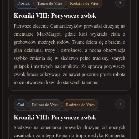
Prosiak
Tsume de Vries
Rodzina de Vries
+
Mar-Margot
Camaralczycy
Kroniki VIII: Porywacze zwłok
Cmentarze Mar-Margot
Śledztwo
Pierwsze zlecenie Camaralczyków prowadzi drużynę na
cmentarze Mar-Margot, gdzie ktoś wykrada ciała z
kwiecień 222 roku po Zaćmieniu
grobowców możnych rodów. Tsume ściera się z braćmi o
plan działania, tropy i ostrożność, a nocna obserwacja
szybko zmienia się w śledztwo pełne trucizny, starych
pułapek i martwych najemników. Za sprawą porywaczy
zwłok bracia odkrywają, że nawet pozornie prosta robota
może otworzyć drzwi do starszych tajemnic.
Cad
Dalinar de Vries
Rodzina de Vries
+
Kejn de Vries
Mar-Margot
Camaralczycy
Kroniki VIII: Porywacze zwłok
Cmentarze Mar-Margot
Rumpert
Śledztwo na cmentarzu prowadzi drużynę od nocnych
zasadzek i zatrutego Kejna do tropu medyka Rumperta,
Zakazana wiedza
kwiecień 222 roku po Zaćmieniu