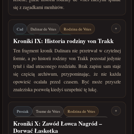
się z zagadkami menhirów.
Cad
Dalinar de Vries
Rodzina de Vries
+
von Trakk
Zaginione zapiski
Kroniki IX: Historia rodziny von Trakk
maj 222 roku po Zaćmieniu
Ten fragment kronik Dalinara nie przetrwał w czytelnej
formie, a po historii rodziny von Trakk pozostał jedynie
tytuł i ślad utraconego rozdziału. Brak zapisu sam staje
się częścią archiwum, przypominając, że nie każda
opowieść ocalała przed czasem. Być może przyszłe
znaleziska pozwolą kiedyś uzupełnić tę lukę.
Prosiak
Tsume de Vries
Rodzina de Vries
+
Łaskotek / Jharmme Sindar
Friedrich von Baumann
Kroniki X: Zawód Łowca Nagród –
Dorwać Łaskotka
Mar-Margot
Żmijowa Wataha
Łowcy nagród