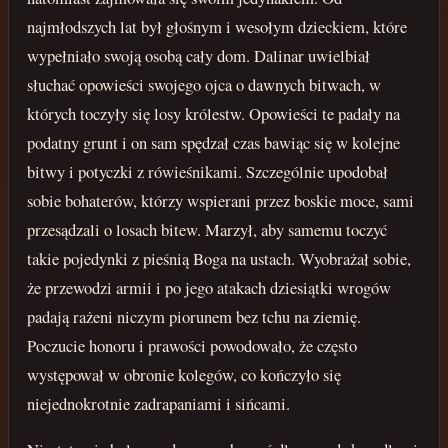
najmłodszych lat był głośnym i wesołym dzieckiem, które
wypełniało swoją osobą cały dom. Dalinar uwielbiał
słuchać opowieści swojego ojca o dawnych bitwach, w
których toczyły się losy królestw. Opowieści te padały na
podatny grunt i on sam spędzał czas bawiąc się w kolejne
bitwy i potyczki z rówieśnikami. Szczególnie upodobał
sobie bohaterów, którzy wspierani przez boskie moce, sami
przesądzali o losach bitew. Marzył, aby samemu toczyć
takie pojedynki z pieśnią Boga na ustach. Wyobrażał sobie,
że przewodzi armii i po jego atakach dziesiątki wrogów
padają rażeni niczym piorunem bez tchu na ziemię.
Poczucie honoru i prawości powodowało, że często
występował w obronie kolegów, co kończyło się
niejednokrotnie zadrapaniami i sińcami.