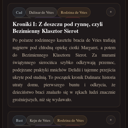
Cad
Dalinar de Vries
Rodzina de Vries
+
Carmilla
Kościół Delidii
Delidia
Kroniki I: Z deszczu pod rynnę, czyli
Bezimienny Klasztor Sierot
Bezimienny Klasztor Sierot
Ciotka Margaret
Po pożarze rodzinnego kasztelu bracia de Vries trafiają
Tajne przejścia
lata 210-211 po Zaćmieniu
najpierw pod chłodną opiekę ciotki Margaret, a potem
do Bezimiennego Klasztoru Sierot. Za murami
świątynnego sierocińca szybko odkrywają przemoc,
podejrzane praktyki mnichów Delidii i tajemne przejścia
ukryte pod studnią. To początek kronik Dalinara: historia
utraty domu, pierwszego buntu i odkrycia, że
dzieciństwo braci znalazło się w rękach ludzi znacznie
groźniejszych, niż się wydawało.
Bast
Kejn de Vries
Rodzina de Vries
+