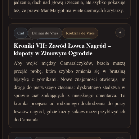
jedzenie, dach nad głową i zlecenia, ale szybko pokazuje
też, że prawo Mar-Margot ma wiele ciemnych korytarzy.
Cad
Dalinar de Vries
Rodzina de Vries
+
Camaral
Mar-Margot
Camaralczycy
Kroniki VII: Zawód Łowca Nagród –
kłopoty w Zimowym Ogrodzie
Zimowy Ogród
Łowcy nagród
Aby wejść między Camaralczyków, bracia muszą
Cmentarze Mar-Margot
przejść próbę, która szybko zmienia się w brutalną
kwiecień 222 roku po Zaćmieniu
bijatykę z górnikami. Nowe znajomości otwierają im
drogę do pierwszego zlecenia: dyskretnego śledztwa w
sprawie ciał znikających z miejskiego cmentarza. To
kronika przejścia od rodzinnego dochodzenia do pracy
łowców nagród, gdzie każdy sukces może przybliżyć ich
do Camarala.