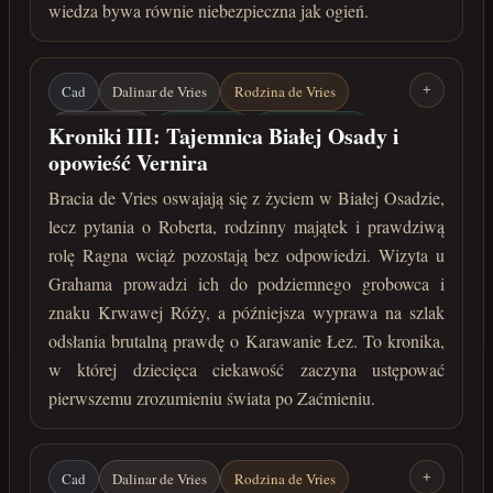
wiedza bywa równie niebezpieczna jak ogień.
Cad
Dalinar de Vries
Rodzina de Vries
+
Vernir / Ragn
Biała Osada
Robert de Vries
Kroniki III: Tajemnica Białej Osady i
opowieść Vernira
Graham
Krwawa Róża
Karawana Łez
Bracia de Vries oswajają się z życiem w Białej Osadzie,
lata 213-215 po Zaćmieniu
lecz pytania o Roberta, rodzinny majątek i prawdziwą
rolę Ragna wciąż pozostają bez odpowiedzi. Wizyta u
Grahama prowadzi ich do podziemnego grobowca i
znaku Krwawej Róży, a późniejsza wyprawa na szlak
odsłania brutalną prawdę o Karawanie Łez. To kronika,
w której dziecięca ciekawość zaczyna ustępować
pierwszemu zrozumieniu świata po Zaćmieniu.
Cad
Dalinar de Vries
Rodzina de Vries
+