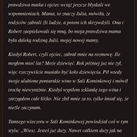
prawdziwa matka i ojciec wciąż jeszcze błyskali we
wspomnieniach. Mama, to znaczy Julia, mówiła, że
rodziców zabrali źli ludzie, a potem ich skrzywdzili. Ona i
Robert zaopiekowali się mną, bo moja prawdziwa mama
była daleką rodziną Julii, mojej nowej mamy.
Kiedyś Robert, czyli ojciec, zabrał mnie na rozmowę. Ile
mogłem mieć lat? Może dziewięć. Rok później już nie żył,
więc rzeczywiście musiało być koło dziewięciu. Pił wtedy
swoje ulubione pontarskie wino w Sali Kominkowej i mówił
trochę niewyraźnie. Kiedyś wypiłem szklankę tego wina i
zarzygałem całe łóżko. Nie zbił mnie za to, tylko śmiał się, że
nieźle zaczynam.
Tamtego wieczoru w Sali Kominkowej powiedział coś w tym
stylu: „Wiesz. Jesteś już duży. Nawet całkiem duży jak na