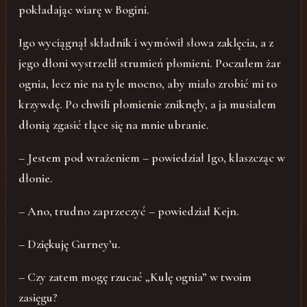
pokładając wiarę w Bogini.
Igo wyciągnął składnik i wymówił słowa zaklęcia, a z
jego dłoni wystrzelił strumień płomieni. Poczułem żar
ognia, lecz nie na tyle mocno, aby miało zrobić mi to
krzywdę. Po chwili płomienie zniknęły, a ja musiałem
dłonią zgasić tlące się na mnie ubranie.
– Jestem pod wrażeniem – powiedział Igo, klaszcząc w
dłonie.
– Ano, trudno zaprzeczyć – powiedział Kejn.
– Dziękuję Gurney’u.
– Czy zatem mogę rzucać „Kulę ognia” w twoim
zasięgu?