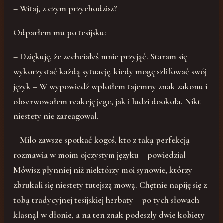
– Witaj, z czym przychodzisz?
Odparłem mu po tesijsku:
– Dziękuję, że zechciałeś mnie przyjąć. Staram się
wykorzystać każdą sytuację, kiedy mogę szlifować swój
język – W wypowiedź wplotłem tajemny znak zakonu i
obserwowałem reakcję jego, jak i ludzi dookoła. Nikt
niestety nie zareagował.
– Miło zawsze spotkać kogoś, kto z taką perfekcją
rozmawia w moim ojczystym języku – powiedział –
Mówisz płynniej niż niektórzy moi synowie, którzy
zbrukali się niestety tutejszą mową. Chętnie napiję się z
tobą tradycyjnej tesijskiej herbaty – po tych słowach
klasnął w dłonie, a na ten znak podeszły dwie kobiety