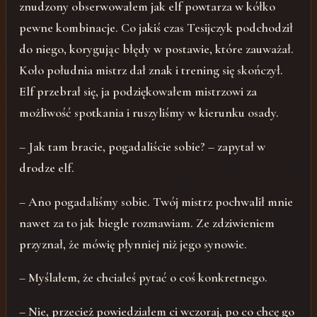
znudzony obserwowałem jak elf powtarza w kółko
pewne kombinacje. Co jakiś czas Tesijczyk podchodził
do niego, korygując błędy w postawie, które zauważał.
Koło południa mistrz dał znak i trening się skończył.
Elf przebrał się, ja podziękowałem mistrzowi za
możliwość spotkania i ruszyliśmy w kierunku osady.
– Jak tam bracie, pogadaliście sobie? – zapytał w
drodze elf.
– Ano pogadaliśmy sobie. Twój mistrz pochwalił mnie
nawet za to jak biegle rozmawiam. Ze zdziwieniem
przyznał, że mówię płynniej niż jego synowie.
– Myślałem, że chciałeś pytać o coś konkretnego.
– Nie, przecież powiedziałem ci wczoraj, po co chcę go