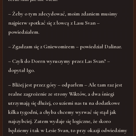
– Żeby o tym zdecydować, moim zdaniem musimy
najpierw spotkać się z łowcą z Lasu Svan –
powiedziałem.
– Zgadzam się z Gniewomirem – powiedział Dalinar.
– Czyli do Dorrn wyruszymy przez Las Svan? –
dopytał Igo.
– Bliżej jest przez góry – odparłem – Ale tam raz jest
realne zagrożenie ze strony Wiktów, a dwa śniegi
utrzymają się dłużej, co uziemi nas tu na dodatkowe
kilka tygodni, a chyba chcemy wyrwać się stąd jak
najszybciej. Zatem wydaje się logiczne, że skoro
będziemy i tak w Lesie Svan, to przy okazji odwiedzimy