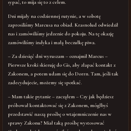
sypać, to mija się to z celem.
Dni mijały na codziennej rutynie, a w sobotę
zaprosiliśmy Marcusa na obiad. Krasnolud odwiedził
nas i zamówiliśmy jedzenie do pokoju. Na tę okazję
zamówiliśmy indyka i małą beczułkę piwa.
– Za dziesięć dni wyruszam – oznajmił Marcus –
Pierwsze kroki skieruję do Gis, aby złapać kontakt z
Zakonem, a potem udam się do Dorrn. Tam, jeśli tak
zadecydujecie, możemy się spotkać.
– Mam takie pytanie – zacząłem – Czy jak będziesz
próbował kontaktować się z Zakonem, mógłbyś
przedstawić naszą prośbę o wtajemniczenie nas w
sprawy Zakonu? Miał taką prośbę wystosować