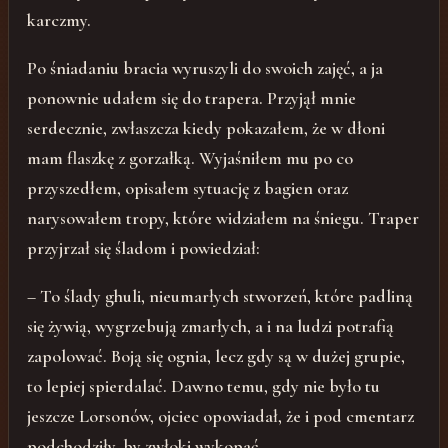
karczmy.
Po śniadaniu bracia wyruszyli do swoich zajęć, a ja
ponownie udałem się do trapera. Przyjął mnie
serdecznie, zwłaszcza kiedy pokazałem, że w dłoni
mam flaszkę z gorzałką. Wyjaśniłem mu po co
przyszedłem, opisałem sytuację z bagien oraz
narysowałem tropy, które widziałem na śniegu. Traper
przyjrzał się śladom i powiedział:
– To ślady ghuli, nieumarłych stworzeń, które padliną
się żywią, wygrzebują zmarłych, a i na ludzi potrafią
zapolować. Boją się ognia, lecz gdy są w dużej grupie,
to lepiej spierdalać. Dawno temu, gdy nie było tu
jeszcze Lorsonów, ojciec opowiadał, że i pod cmentarz
podchodziły, by zwłoki wykopać.