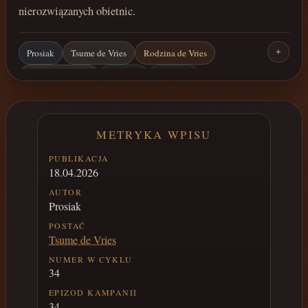
nierozwiązanych obietnic.
Prosiak
Tsume de Vries
Rodzina de Vries
+
Baron z Moss Eil
Moss Eil
Las Svan
Tesijskie dojo
Ghule
METRYKA WPISU
PUBLIKACJA
18.04.2026
AUTOR
Prosiak
POSTAĆ
Tsume de Vries
NUMER W CYKLU
34
EPIZOD KAMPANII
34