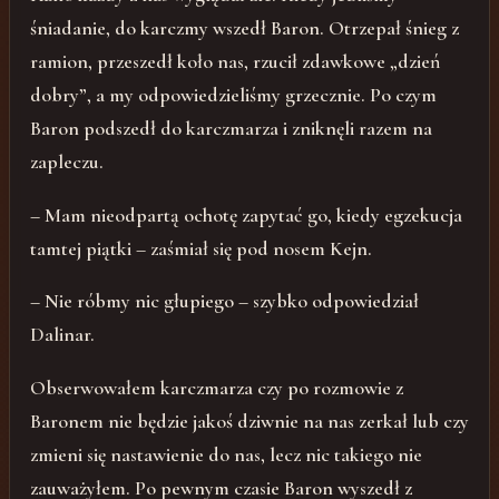
śniadanie, do karczmy wszedł Baron. Otrzepał śnieg z
ramion, przeszedł koło nas, rzucił zdawkowe „dzień
dobry”, a my odpowiedzieliśmy grzecznie. Po czym
Baron podszedł do karczmarza i zniknęli razem na
zapleczu.
– Mam nieodpartą ochotę zapytać go, kiedy egzekucja
tamtej piątki – zaśmiał się pod nosem Kejn.
– Nie róbmy nic głupiego – szybko odpowiedział
Dalinar.
Obserwowałem karczmarza czy po rozmowie z
Baronem nie będzie jakoś dziwnie na nas zerkał lub czy
zmieni się nastawienie do nas, lecz nic takiego nie
zauważyłem. Po pewnym czasie Baron wyszedł z