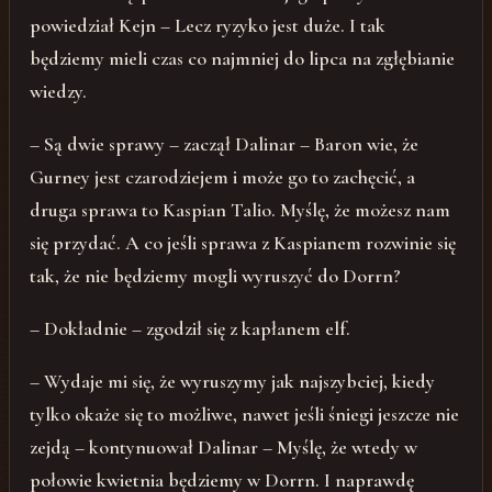
powiedział Kejn – Lecz ryzyko jest duże. I tak
będziemy mieli czas co najmniej do lipca na zgłębianie
wiedzy.
– Są dwie sprawy – zaczął Dalinar – Baron wie, że
Gurney jest czarodziejem i może go to zachęcić, a
druga sprawa to Kaspian Talio. Myślę, że możesz nam
się przydać. A co jeśli sprawa z Kaspianem rozwinie się
tak, że nie będziemy mogli wyruszyć do Dorrn?
– Dokładnie – zgodził się z kapłanem elf.
– Wydaje mi się, że wyruszymy jak najszybciej, kiedy
tylko okaże się to możliwe, nawet jeśli śniegi jeszcze nie
zejdą – kontynuował Dalinar – Myślę, że wtedy w
połowie kwietnia będziemy w Dorrn. I naprawdę