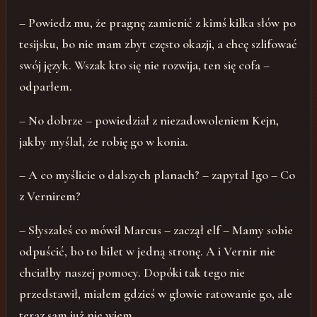
– Powiedz mu, że pragnę zamienić z kimś kilka słów po
tesijsku, bo nie mam zbyt często okazji, a chcę szlifować
swój język. Wszak kto się nie rozwija, ten się cofa –
odparłem.
– No dobrze – powiedział z niezadowoleniem Kejn,
jakby myślał, że robię go w konia.
– A co myślicie o dalszych planach? – zapytał Igo – Co
z Vernirem?
– Słyszałeś co mówił Marcus – zaczął elf – Mamy sobie
odpuścić, bo to bilet w jedną stronę. A i Vernir nie
chciałby naszej pomocy. Dopóki tak tego nie
przedstawił, miałem gdzieś w głowie ratowanie go, ale
teraz sam już nie wiem.