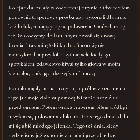
Kolejne dni mijały w codziennej rutynie. Odwiedziłem
ponownie traperów, z prośbą aby wykonali dla mnie
krótki łuk, nadający się na polowania. Umówiłem się
też, że skoczymy do lasu, abym oswoił się z nową
bronią. I tak minęło kilka dni. Baron się nie
naprzykrzał, a przy kilku sytuacjach, kiedy go
spotykałem, zdawkowo kiwał tylko głową w moim
kierunku, unikając bliższej konfrontacji.
Poranki mijały mi na medytacji i próbie zrozumienia
tego jak moje ciało za pomocą Ki może bronić się
przed ogniem. Potem wraz z traperem piłem wódkę i
uczyłem się polowania z łukiem. Trzeciego dnia udało
mi się ubić młodego jelonka. Tego też dnia, kiedy
siedzieliśmy już wspólnie z braćmi przy obiedzie,