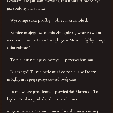
Graham, ale jak sam mówiłeś, ten kontakt może być
już spalony na zawsze.
– Wystosuję taką prośbę – obiecał krasnolud.
– Koniec mojego szkolenia zbiegnie się wraz z twoim
wyruszeniem do Gis – zaczął Igo – Może mógłbym się z
tobą zabrać?
– To nie jest najlepszy pomysł – przerwałem mu.
– Dlaczego? Tu nie będę miał co robić, a w Dorrn
mógłbym lepiej spożytkować swój czas.
– Ja nie widzę problemu – powiedział Marcus – To
będzie trudna podróż, ale do zrobienia.
– Igo umowa z Baronem może być dla niego mniej