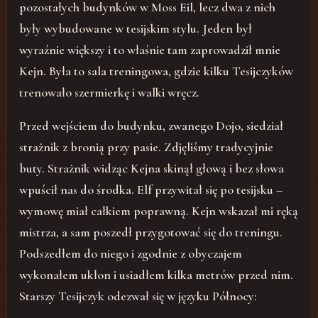
pozostałych budynków w Moss Eil, lecz dwa z nich
były wybudowane w tesijskim stylu. Jeden był
wyraźnie większy i to właśnie tam zaprowadził mnie
Kejn. Była to sala treningowa, gdzie kilku Tesijczyków
trenowało szermierkę i walki wręcz.
Przed wejściem do budynku, zwanego Dojo, siedział
strażnik z bronią przy pasie. Zdjęliśmy tradycyjnie
buty. Strażnik widząc Kejna skinął głową i bez słowa
wpuścił nas do środka. Elf przywitał się po tesijsku –
wymowę miał całkiem poprawną. Kejn wskazał mi ręką
mistrza, a sam poszedł przygotować się do treningu.
Podszedłem do niego i zgodnie z obyczajem
wykonałem ukłon i usiadłem kilka metrów przed nim.
Starszy Tesijczyk odezwał się w języku Północy: