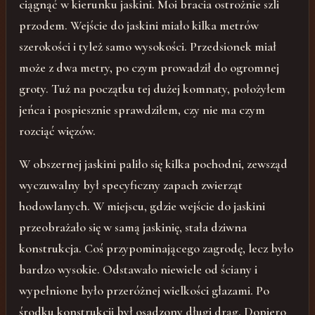
ciągnąć w kierunku jaskini. Moi bracia ostrożnie szli
przodem. Wejście do jaskini miało kilka metrów
szerokości i tyleż samo wysokości. Przedsionek miał
może z dwa metry, po czym prowadził do ogromnej
groty. Tuż na początku tej dużej komnaty, położyłem
jeńca i pospiesznie sprawdziłem, czy nie ma czym
rozciąć więzów.
W obszernej jaskini paliło się kilka pochodni, zewsząd
wyczuwalny był specyficzny zapach zwierząt
hodowlanych. W miejscu, gdzie wejście do jaskini
przeobrażało się w samą jaskinię, stała dziwna
konstrukcja. Coś przypominającego zagrodę, lecz było
bardzo wysokie. Odstawało niewiele od ściany i
wypełnione było przeróżnej wielkości głazami. Po
środku konstrukcji był osadzony długi drąg. Dopiero