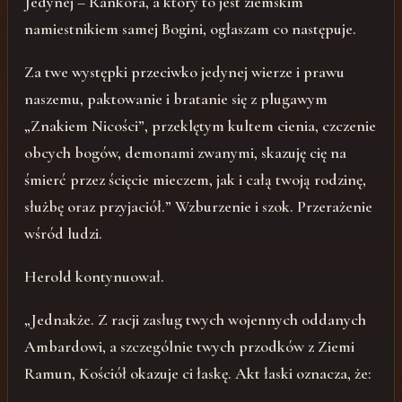
Jedynej – Rankora, a który to jest ziemskim
namiestnikiem samej Bogini, ogłaszam co następuje.
Za twe występki przeciwko jedynej wierze i prawu
naszemu, paktowanie i bratanie się z plugawym
„Znakiem Nicości”, przeklętym kultem cienia, czczenie
obcych bogów, demonami zwanymi, skazuję cię na
śmierć przez ścięcie mieczem, jak i całą twoją rodzinę,
służbę oraz przyjaciół.” Wzburzenie i szok. Przerażenie
wśród ludzi.
Herold kontynuował.
„Jednakże. Z racji zasług twych wojennych oddanych
Ambardowi, a szczególnie twych przodków z Ziemi
Ramun, Kościół okazuje ci łaskę. Akt łaski oznacza, że: