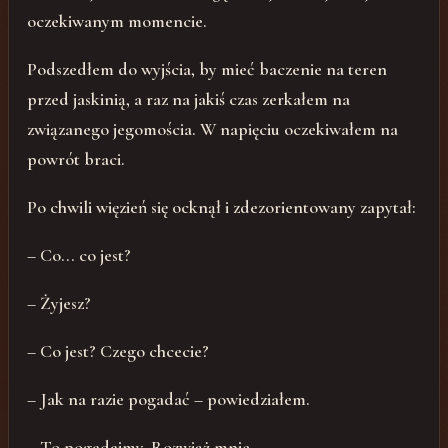
oczekiwanym momencie.
Podszedłem do wyjścia, by mieć baczenie na teren
przed jaskinią, a raz na jakiś czas zerkałem na
związanego jegomościa. W napięciu oczekiwałem na
powrót braci.
Po chwili więzień się ocknął i zdezorientowany zapytał:
– Co... co jest?
– Żyjesz?
– Co jest? Czego chcecie?
– Jak na razie pogadać – powiedziałem.
– To pogadajmy. Rozwiąż mnie.