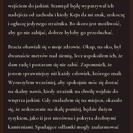
wejściem do jaskini. Stamtąd będę wypatrywał ich
nadejścia od zachodu i kiedy Kejn da mi znak, zeskoczę
i ogłuszę jedynego strażnika. Bo skoro jest możliwość,
aby go nie zabijać, dobrze byłoby go przesłuchać.
Bracia obawiali się o moje zdrowie. Okap, na oko, był
dwanaście metrów nad ziemią, lecz uspokoiłem ich, że
dam radę i postaram się nie zabić. Zapomnieli, że
jestem sprawniejszy niż każdy człowiek, którego znali.
Wyruszyłem wcześniej, aby spokojnie móc się dostać
na skalny nawis, kiedy strażnik na chwilę wejdzie do
wnętrza jaskini. Gdy znalazłem się na miejscu, okazało
się, że zeskoczenie na skałę poniżej, będzie dużym
ryzykiem, jako iż jest nierówna i pokryta drobnymi
kamieniami. Spadające odłamki mogły zaalarmować