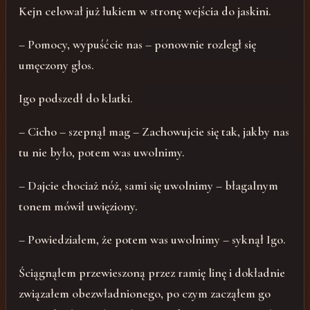
Kejn celował już łukiem w stronę wejścia do jaskini.
– Pomocy, wypuśćcie nas – ponownie rozległ się
umęczony głos.
Igo podszedł do klatki.
– Cicho – szepnął mag – Zachowujcie się tak, jakby nas
tu nie było, potem was uwolnimy.
– Dajcie chociaż nóż, sami się uwolnimy – błagalnym
tonem mówił uwięziony.
– Powiedziałem, że potem was uwolnimy – syknął Igo.
Ściągnąłem przewieszoną przez ramię linę i dokładnie
związałem obezwładnionego, po czym zacząłem go