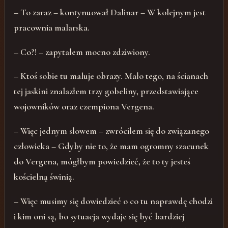
– To zaraz – kontynuował Dalinar – W kolejnym jest
pracownia malarska.
– Co?! – zapytałem mocno zdziwiony.
– Ktoś sobie tu maluje obrazy. Mało tego, na ścianach
tej jaskini znalazłem trzy gobeliny, przedstawiające
wojowników oraz czempiona Vergena.
– Więc jednym słowem – zwróciłem się do związanego
człowieka – Gdyby nie to, że mam ogromny szacunek
do Vergena, mógłbym powiedzieć, że to ty jesteś
kościelną świnią.
– Więc musimy się dowiedzieć o co tu naprawdę chodzi
i kim oni są, bo sytuacja wydaje się być bardziej