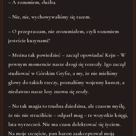
– A rozumiem, służba.
– Nie, nie, wychowywaliśmy się razem.
– O przepraszam, nie zrozumiałem, czyli rozumiem
jesteście kuzynami?
– Można tak powiedzieć – zaczął opowiadać Kejn – W
pewnym momencie nasze drogi się rozeszły. Igo zaczął
studiować w Górskim Gryfie, a my, że nie mieliśmy
głowy do takich rzeczy, poznaliśmy wojenny kunszt, a
niedawno nasze losy znowu się zeszły.
– No tak magia to trudna dziedzina, ale czasem myślę,
że nic nie straciliście – odparł mag – te wszystkie księgi,
lata wyrzeczeń. Nie ma czasu delektować się życiem.
Na moje szczęście, pan baron zaakceptował moją