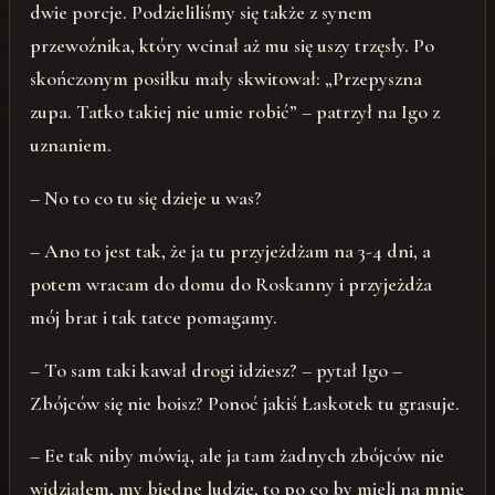
dwie porcje. Podzieliliśmy się także z synem
przewoźnika, który wcinał aż mu się uszy trzęsły. Po
skończonym posiłku mały skwitował: „Przepyszna
zupa. Tatko takiej nie umie robić” – patrzył na Igo z
uznaniem.
– No to co tu się dzieje u was?
– Ano to jest tak, że ja tu przyjeżdżam na 3-4 dni, a
potem wracam do domu do Roskanny i przyjeżdża
mój brat i tak tatce pomagamy.
– To sam taki kawał drogi idziesz? – pytał Igo –
Zbójców się nie boisz? Ponoć jakiś Łaskotek tu grasuje.
– Ee tak niby mówią, ale ja tam żadnych zbójców nie
widziałem, my biedne ludzie, to po co by mieli na mnie