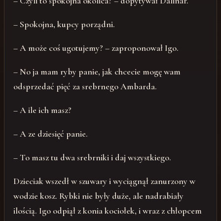
– Czyli to spokojna okolica? – dopytywał Dalinar.
– Spokojna, kupcy porządni.
– A może coś ugotujemy? – zaproponował Igo.
– No ja mam ryby panie, jak chcecie mogę wam
odsprzedać pięć za srebrnego Ambarda.
– A ile ich masz?
– A ze dziesięć panie.
– To masz tu dwa srebrniki i daj wszystkiego.
Dzieciak wszedł w szuwary i wyciągnął zanurzony w
wodzie kosz. Rybki nie były duże, ale nadrabiały
ilością. Igo odpiął z konia kociołek, i wraz z chłopcem