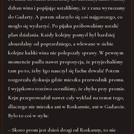
dzban wina i popijając ustaliliśmy, że z rana wyruszamy
do Gadarty. A potem zdarzyło się coś najgorszego, co
mogło się wydarzyć. Po pijaku próbowaliśmy ustalić
plan działania. Każdy kolejny pomysł był bardziej
absurdalny od poprzedniego, a wlewane w siebie
kolejne kubki wina nie polepszały sprawy. W pewnym
momencie padła nawet propozycja, że przyjechaliśmy
tam po to, żeby Igo nauczył się fachu drwala! Potem
rozgorzała dyskusja gdzie mieszka przewodnik promu.
I wyjątkowo trzeźwo oceniliśmy, że chyba przy promie.
Kejn przeprowadził nawet cały wykład na temat tego,
dlaczego nie mieszka ani w Roskannie, ani w Gadarcie.
Było to coś w stylu:
– Skoro prom jest dzień drogi od Roskanny, to nie