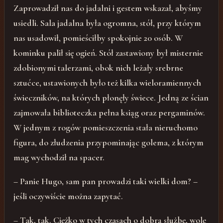
Zaprowadził nas do jadalni i gestem wskazał, abyśmy
usiedli. Sala jadalna była ogromna, stół, przy którym
nas usadowił, pomieściłby spokojnie 20 osób. W
kominku palił się ogień. Stół zastawiony był misternie
zdobionymi talerzami, obok nich leżały srebrne
sztućce, ustawionych było też kilka wieloramiennych
świeczników, na których płonęły świece. Jedną ze ścian
zajmowała biblioteczka pełna ksiąg oraz pergaminów.
W jednym z rogów pomieszczenia stała nieruchomo
figura, do złudzenia przypominając golema, z którym
mag wychodził na spacer.
– Panie Hugo, sam pan prowadzi taki wielki dom? –
jeśli oczywiście można zapytać.
– Tak, tak. Ciężko w tych czasach o dobrą służbę, wolę