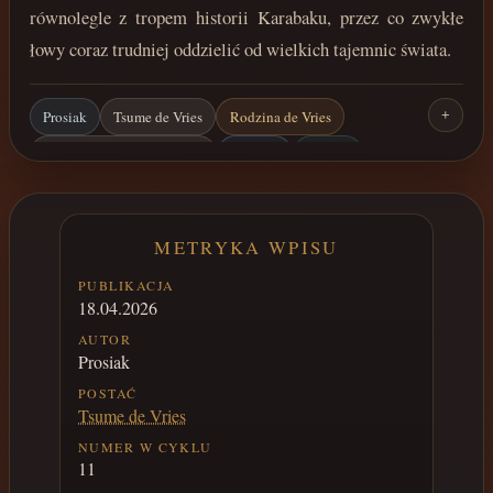
równolegle z tropem historii Karabaku, przez co zwykłe
łowy coraz trudniej oddzielić od wielkich tajemnic świata.
Prosiak
Tsume de Vries
Rodzina de Vries
+
Łaskotek / Jharmme Sindar
Karabak
Ramun
Bitwa o Skazę
Dawne technologie
METRYKA WPISU
PUBLIKACJA
18.04.2026
AUTOR
Prosiak
POSTAĆ
Tsume de Vries
NUMER W CYKLU
11