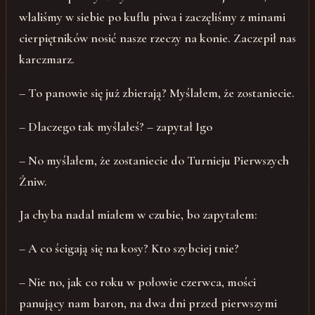
wlaliśmy w siebie po kuflu piwa i zaczęliśmy z minami
cierpiętników nosić nasze rzeczy na konie. Zaczepił nas
karczmarz.
– To panowie się już zbierają? Myślałem, że zostaniecie.
– Dlaczego tak myślałeś? – zapytał Igo
– No myślałem, że zostaniecie do Turnieju Pierwszych
Żniw.
Ja chyba nadal miałem w czubie, bo zapytałem:
– A co ścigają się na kosy? Kto szybciej tnie?
– Nie no, jak co roku w połowie czerwca, mości
panujący nam baron, na dwa dni przed pierwszymi