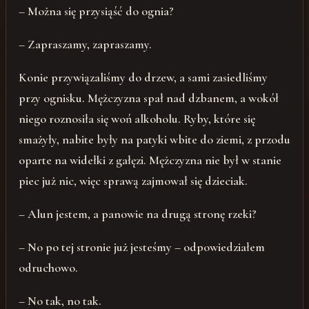
– Można się przysiąść do ognia?
– Zapraszamy, zapraszamy.
Konie przywiązaliśmy do drzew, a sami zasiedliśmy
przy ognisku. Mężczyzna spał nad dzbanem, a wokół
niego roznosiła się woń alkoholu. Ryby, które się
smażyły, nabite były na patyki wbite do ziemi, z przodu
oparte na widełki z gałęzi. Mężczyzna nie był w stanie
piec już nic, więc sprawą zajmował się dzieciak.
– Alun jestem, a panowie na drugą stronę rzeki?
– No po tej stronie już jesteśmy – odpowiedziałem
odruchowo.
– No tak, no tak.