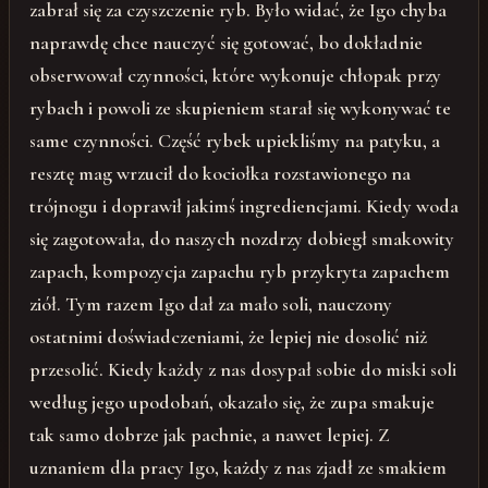
zabrał się za czyszczenie ryb. Było widać, że Igo chyba
naprawdę chce nauczyć się gotować, bo dokładnie
obserwował czynności, które wykonuje chłopak przy
rybach i powoli ze skupieniem starał się wykonywać te
same czynności. Część rybek upiekliśmy na patyku, a
resztę mag wrzucił do kociołka rozstawionego na
trójnogu i doprawił jakimś ingrediencjami. Kiedy woda
się zagotowała, do naszych nozdrzy dobiegł smakowity
zapach, kompozycja zapachu ryb przykryta zapachem
ziół. Tym razem Igo dał za mało soli, nauczony
ostatnimi doświadczeniami, że lepiej nie dosolić niż
przesolić. Kiedy każdy z nas dosypał sobie do miski soli
według jego upodobań, okazało się, że zupa smakuje
tak samo dobrze jak pachnie, a nawet lepiej. Z
uznaniem dla pracy Igo, każdy z nas zjadł ze smakiem