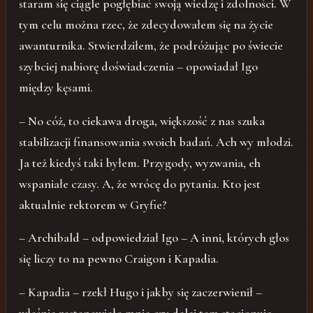
staram się ciągle pogłębiać swoją wiedzę i zdolności. W
tym celu można rzec, że zdecydowałem się na życie
awanturnika. Stwierdziłem, że podróżując po świecie
szybciej nabiorę doświadczenia – opowiadał Igo
między kęsami.
– No cóż, to ciekawa droga, większość z nas szuka
stabilizacji finansowania swoich badań. Ach wy młodzi.
Ja też kiedyś taki byłem. Przygody, wyzwania, eh
wspaniałe czasy. A, że wrócę do pytania. Kto jest
aktualnie rektorem w Gryfie?
– Archibald – odpowiedział Igo – A inni, których głos
się liczy to na pewno Craigon i Kapadia.
– Kapadia – rzekł Hugo i jakby się zaczerwienił –