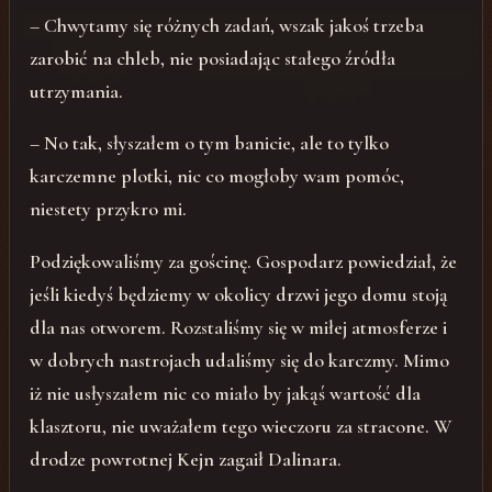
– Chwytamy się różnych zadań, wszak jakoś trzeba
zarobić na chleb, nie posiadając stałego źródła
utrzymania.
– No tak, słyszałem o tym banicie, ale to tylko
karczemne plotki, nic co mogłoby wam pomóc,
niestety przykro mi.
Podziękowaliśmy za gościnę. Gospodarz powiedział, że
jeśli kiedyś będziemy w okolicy drzwi jego domu stoją
dla nas otworem. Rozstaliśmy się w miłej atmosferze i
w dobrych nastrojach udaliśmy się do karczmy. Mimo
iż nie usłyszałem nic co miało by jakąś wartość dla
klasztoru, nie uważałem tego wieczoru za stracone. W
drodze powrotnej Kejn zagaił Dalinara.