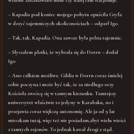
właśnie zastanawiało mnie czy dalej tam stacjonuje.
– Kapadia pod koniec mojego pobytu opuściła Gryfa
w dosyć tajemniczych okolicznościach – odparł Igo.
– Tak, tak, Kapadia. Ona zawsze była pełna tajemnic.
– Słyszałem plotki, że wybrała się do Dorrn – dodał
Igo.
– Ano całkiem możliwe. Gildia w Dorrn coraz śmielej
sobie poczyna i może być tak, że za niedługo oczy
Kościoła zwrócą się w tamtym kierunku. Tamtejszy
uniwersytet właściwie to jedyny w Karabaku, no i
przejawia coraz większą autonomię. Ale ja od 9 lat
mieszkam tutaj, więc też nie posiadam,zbyt wielu wieści
z tamtych rejonów. To jednak kawał drogi z stąd.