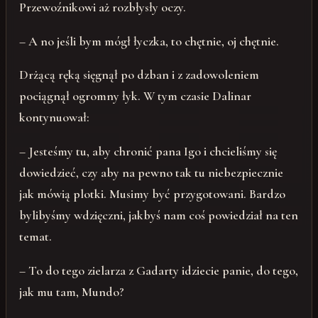
Przewoźnikowi aż rozbłysły oczy.
– A no jeśli bym mógł łyczka, to chętnie, oj chętnie.
Drżącą ręką sięgnął po dzban i z zadowoleniem
pociągnął ogromny łyk. W tym czasie Dalinar
kontynuował:
– Jesteśmy tu, aby chronić pana Igo i chcieliśmy się
dowiedzieć, czy aby na pewno tak tu niebezpiecznie
jak mówią plotki. Musimy być przygotowani. Bardzo
bylibyśmy wdzięczni, jakbyś nam coś powiedział na ten
temat.
– To do tego zielarza z Gadarty idziecie panie, do tego,
jak mu tam, Mundo?