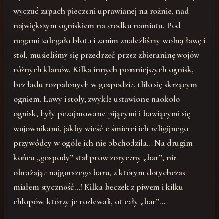
wyczuć zapach pieczeni uprawianej na rożnie, nad
największym ogniskiem na środku namiotu. Pod
nogami zalegało błoto i zanim znaleźliśmy wolną ławę i
stół, musieliśmy się przedrzeć przez zbieraninę wojów
różnych klanów. Kilka innych pomniejszych ognisk,
bez ładu rozpalonych w gospodzie, tliło się skrzącym
ogniem. Ławy i stoły, zwykle ustawione naokoło
ognisk, były pozajmowane pijącymi i bawiącymi się
wojownikami, jakby wieść o śmierci ich religijnego
przywódcy w ogóle ich nie obchodziła… Na drugim
końcu „gospody” stał prowizoryczny „bar”, nie
obrażając najgorszego baru, z którym dotychczas
miałem styczność…! Kilka beczek z piwem i kilku
chłopów, którzy je rozlewali, ot cały „bar”…