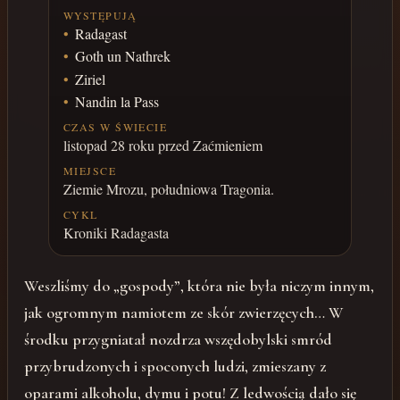
WYSTĘPUJĄ
Radagast
Goth un Nathrek
Ziriel
Nandin la Pass
CZAS W ŚWIECIE
listopad 28 roku przed Zaćmieniem
MIEJSCE
Ziemie Mrozu, południowa Tragonia.
CYKL
Kroniki Radagasta
Weszliśmy do „gospody”, która nie była niczym innym,
jak ogromnym namiotem ze skór zwierzęcych… W
środku przygniatał nozdrza wszędobylski smród
przybrudzonych i spoconych ludzi, zmieszany z
oparami alkoholu, dymu i potu! Z ledwością dało się