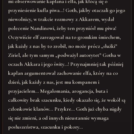
mi obserwowanie kapłana i elfa, jak kłócą się o
przyniesienie kufla piwa…! Goth, jakby otaczali go jego
niewolnicy, w trakcie rozmowy z Akkarem, wydał
polecenie Nandinowi, żeby ten przyniósł mu piwa!
Oczywiście elf zareagował na to gromkim śmiechem,
jak każdy z nas by to zrobił, no może prócz „służki”
Ziriel, ale tym samym „podważył autorytet” Gotha w
oczach Akkara i jego świty…! Przynajmniej tak później
kapłan argumentował zachowanie elfa, który na co
dzień, jak każdy z nas, jest mu kompanem i
przyjacielem… Megalomania, arogancja, buta i
całkowity brak szacunku, kiedy okazało się, że wokół są
członkowie klanów... Przykre… Goth już chyba nigdy
się nie zmieni, a od innych nieustannie wymaga
posłuszeństwa, szacunku i pokory…