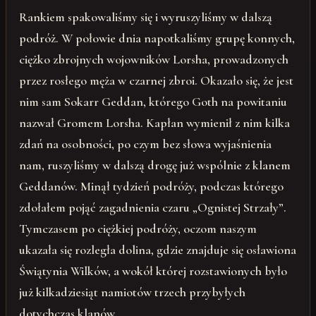
Rankiem spakowaliśmy się i wyruszyliśmy w dalszą
podróż. W połowie dnia napotkaliśmy grupę konnych,
ciężko zbrojnych wojowników Lorsha, prowadzonych
przez rosłego męża w czarnej zbroi. Okazało się, że jest
nim sam Sokarr Geddan, którego Goth na powitaniu
nazwał Gromem Lorsha. Kapłan wymienił z nim kilka
zdań na osobności, po czym bez słowa wyjaśnienia
nam, ruszyliśmy w dalszą drogę już wspólnie z klanem
Geddanów. Minął tydzień podróży, podczas którego
zdołałem pojąć zagadnienia czaru „Ognistej Strzały”.
Tymczasem po ciężkiej podróży, oczom naszym
ukazała się rozległa dolina, gdzie znajduje się osławiona
Świątynia Wilków, a wokół której rozstawionych było
już kilkadziesiąt namiotów trzech przybyłych
dotychczas klanów…