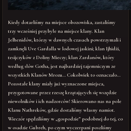
Kiedy dotarliśmy na miejsce obozowiska, zastaliśmy
trzy wcześniej przybyłe na miejsce klany. Klan
Jelhenidów, którzy w dawnych czasach powstrzymali i
zamknęli Uve Gardalla w lodowej jaskini; klan Ijhidżi,
tesijczyków z Doliny Mieczy; klan Zardanów, który
według słów Gotha, jest najbardziej tajemniczym ze
wszystkich Klanów Mrozu… Cokolwiek to oznaczało…
Pozostałe klany miały już wyznaczone miejsca,
przygotowane przez rzeszę krzątających się wszędzie
niewolników i ich nadzorców! Skierowano nas na pole
Klanu Nathreków, gdzie dostaliśmy własny namiot.
Wieczór spędziliśmy w „gospodzie” podobnej do tej, co
w osadzie Gubreh, po czym wyczerpani poszliśmy