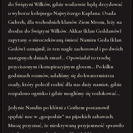
do Świątyni Wilków, gdzie wodzowie będą decydować
o wyborze kolejnego Najwyższego Kapłana. Osada
Gubreh, dla wschodnich klanów Ziem Mrozu, leży na
drodze do Świątyni Wilków. Akkar (klan Geddanów)
zapytany o nieoczekiwaną śmierć Namiru Geda (klan
Gedów) oznajmił, że ten nagle zachorował i po dwóch
następnych dniach zmarł… Opowiadał to trochę
przyciszonym i konspiracyjnym głosem… Po kilku
godzinach rozmów, udaliśmy się do kwatermistrza
osady, który polecił rozbić dla nas duży namiot, gdzie
rozpalono ognisko i gdzie mogliśmy się rozlokować…
Jedynie Nandin po kłótni z Gothem postanowił
spędzić noc w „gospodzie” na pijackich zabawach.
Muszę przyznać, że nieskrywaną przyjemność sprawiło