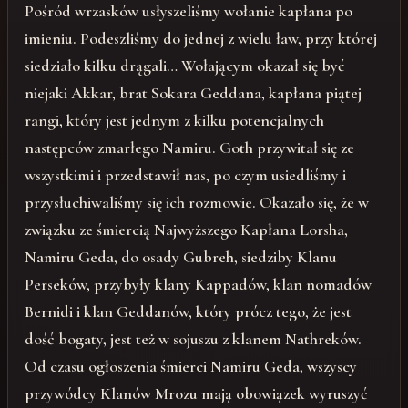
Pośród wrzasków usłyszeliśmy wołanie kapłana po
imieniu. Podeszliśmy do jednej z wielu ław, przy której
siedziało kilku drągali… Wołającym okazał się być
niejaki Akkar, brat Sokara Geddana, kapłana piątej
rangi, który jest jednym z kilku potencjalnych
następców zmarłego Namiru. Goth przywitał się ze
wszystkimi i przedstawił nas, po czym usiedliśmy i
przysłuchiwaliśmy się ich rozmowie. Okazało się, że w
związku ze śmiercią Najwyższego Kapłana Lorsha,
Namiru Geda, do osady Gubreh, siedziby Klanu
Perseków, przybyły klany Kappadów, klan nomadów
Bernidi i klan Geddanów, który prócz tego, że jest
dość bogaty, jest też w sojuszu z klanem Nathreków.
Od czasu ogłoszenia śmierci Namiru Geda, wszyscy
przywódcy Klanów Mrozu mają obowiązek wyruszyć