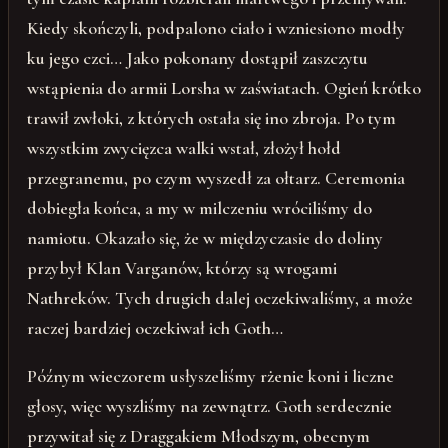
Kiedy skończyli, podpalono ciało i wzniesiono modły
ku jego czci… Jako pokonany dostąpił zaszczytu
wstąpienia do armii Lorsha w zaświatach. Ogień krótko
trawił zwłoki, z których ostała się ino zbroja. Po tym
wszystkim zwycięzca walki wstał, złożył hołd
przegranemu, po czym wyszedł za ołtarz. Ceremonia
dobiegła końca, a my w milczeniu wróciliśmy do
namiotu. Okazało się, że w międzyczasie do doliny
przybył Klan Varganów, którzy są wrogami
Nathreków. Tych drugich dalej oczekiwaliśmy, a może
raczej bardziej oczekiwał ich Goth…
Późnym wieczorem usłyszeliśmy rżenie koni i liczne
głosy, więc wyszliśmy na zewnątrz. Goth serdecznie
przywitał się z Draggakiem Młodszym, obecnym