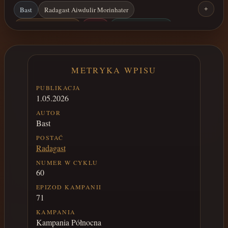
Bast
Radagast Aiwdulir Morinhater
+
Kampania Północna
Lorsh
Świątynia Wilków
Namir Ged
Ziemie Mrozu
METRYKA WPISU
PUBLIKACJA
1.05.2026
AUTOR
Bast
POSTAĆ
Radagast
NUMER W CYKLU
60
EPIZOD KAMPANII
71
KAMPANIA
Kampania Północna