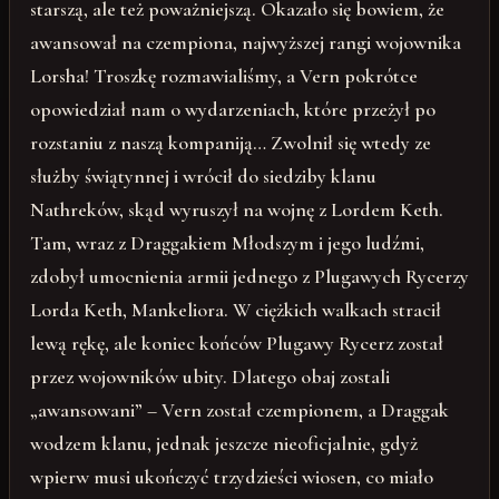
starszą, ale też poważniejszą. Okazało się bowiem, że
awansował na czempiona, najwyższej rangi wojownika
Lorsha! Troszkę rozmawialiśmy, a Vern pokrótce
opowiedział nam o wydarzeniach, które przeżył po
rozstaniu z naszą kompaniją… Zwolnił się wtedy ze
służby świątynnej i wrócił do siedziby klanu
Nathreków, skąd wyruszył na wojnę z Lordem Keth.
Tam, wraz z Draggakiem Młodszym i jego ludźmi,
zdobył umocnienia armii jednego z Plugawych Rycerzy
Lorda Keth, Mankeliora. W ciężkich walkach stracił
lewą rękę, ale koniec końców Plugawy Rycerz został
przez wojowników ubity. Dlatego obaj zostali
„awansowani” – Vern został czempionem, a Draggak
wodzem klanu, jednak jeszcze nieoficjalnie, gdyż
wpierw musi ukończyć trzydzieści wiosen, co miało