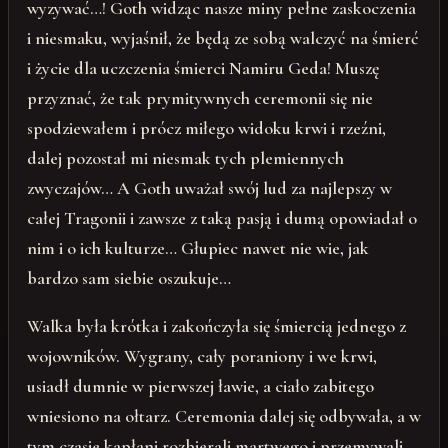
wyzywać…! Goth widząc nasze miny pełne zaskoczenia
i niesmaku, wyjaśnił, że będą ze sobą walczyć na śmierć
i życie dla uczczenia śmierci Namiru Geda! Muszę
przyznać, że tak prymitywnych ceremonii się nie
spodziewałem i prócz miłego widoku krwi i rzeźni,
dalej pozostał mi niesmak tych plemiennych
zwyczajów… A Goth uważał swój lud za najlepszy w
całej Tragonii i zawsze z taką pasją i dumą opowiadał o
nim i o ich kulturze… Głupiec nawet nie wie, jak
bardzo sam siebie oszukuje…
Walka była krótka i zakończyła się śmiercią jednego z
wojowników. Wygrany, cały poraniony i we krwi,
usiadł dumnie w pierwszej ławie, a ciało zabitego
wniesiono na ołtarz. Ceremonia dalej się odbywała, a w
tym czasie kapłani rozbierali martwego i przemywali.