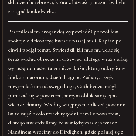
składzie i liczebności, którą z łatwością można by było
zastąpić kimkolwiek…
Przemilczałem arogancką wypowiedź i pozwoliłem
spokojnie dokończyć kwestię naszej misji. Kapłan po
chwili podjął temat. Stwierdził, iźli mus mu udać się
teraz wykłuć obręcze na drzewiec, dlatego wraz z elfką
wyruszą do naszej tajemniczej kuźni, którą odkryliśmy
blisko sanatorium, dzień drogi od Zaihary. Dzięki
nowym łaskom od swego boga, Goth będzie mógł
poruszać się w powietrzu, niczym obłok sunącej na
wietrze chmury. Według wstępnych obliczeń powinno
im to zająć około trzech tygodni, tam i z powrotem,
dlatego stwierdziliśmy, że w międzyczasie ja wraz z
Nandinem wrócimy do Dirdighen, gdzie później się z