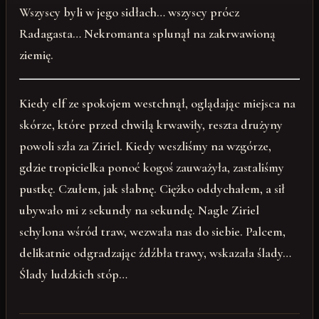
Wszyscy byli w jego sidłach… wszyscy prócz
Radagasta… Nekromanta splunął na zakrwawioną
ziemię.
Kiedy elf ze spokojem westchnął, oglądając miejsca na
skórze, które przed chwilą krwawiły, reszta drużyny
powoli szła za Ziriel. Kiedy weszliśmy na wzgórze,
gdzie tropicielka ponoć kogoś zauważyła, zastaliśmy
pustkę. Czułem, jak słabnę. Ciężko oddychałem, a sił
ubywało mi z sekundy na sekundę. Nagle Ziriel
schylona wśród traw, wezwała nas do siebie. Palcem,
delikatnie odgradzając źdźbła trawy, wskazała ślady…
Ślady ludzkich stóp…