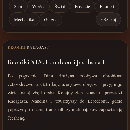
Start
Wieści
Świat
Postacie
Kroniki
Mechanika
Galeria
⌕
Szukaj
KRONIKI
/
RADAGAST
Kroniki XLV: Leredeon i Jeerhena I
Po pogrzebie Dina drużyna zdobywa obrobione
żelazodrzewo, a Goth kuje azurytowe obręcze i przyjmuje
Ziriel na służbę Lorsha. Kolejny etap sztandaru prowadzi
Radagasta, Nandina i towarzyszy do Leredeonu, gdzie
pajęczyny, trucizna i atak olbrzymich pająków zapowiadają
Jeerhenę.