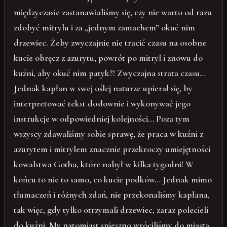
międzyczasie zastanawialiśmy się, czy nie warto od razu
zdobyć mitrylu i za „jednym zamachem” okuć nim
drzewiec. Żeby zwyczajnie nie tracić czasu na osobne
kucie obręcz z azurytu, powrót po mitryl i znowu do
kuźni, aby okuć nim patyk?! Zwyczajna strata czasu…
Jednak kapłan w swej oślej naturze upierał się, by
interpretować tekst dosłownie i wykonywać jego
instrukcje w odpowiedniej kolejności… Poza tym
wszyscy zdawaliśmy sobie sprawę, że praca w kuźni z
azurytem i mitrylem znacznie przekroczy umiejętności
kowalstwa Gotha, które nabył w kilka tygodni! W
końcu to nie to samo, co kucie podków… Jednak mimo
tłumaczeń i różnych zdań, nie przekonaliśmy kapłana,
tak więc, gdy tylko otrzymali drzewiec, zaraz polecieli
do kuźni. My natomiast spieszno wróciliśmy do miasta.