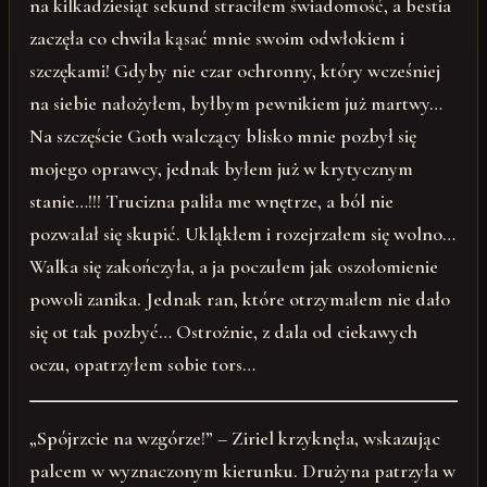
na kilkadziesiąt sekund straciłem świadomość, a bestia
zaczęła co chwila kąsać mnie swoim odwłokiem i
szczękami! Gdyby nie czar ochronny, który wcześniej
na siebie nałożyłem, byłbym pewnikiem już martwy…
Na szczęście Goth walczący blisko mnie pozbył się
mojego oprawcy, jednak byłem już w krytycznym
stanie…!!! Trucizna paliła me wnętrze, a ból nie
pozwalał się skupić. Ukląkłem i rozejrzałem się wolno…
Walka się zakończyła, a ja poczułem jak oszołomienie
powoli zanika. Jednak ran, które otrzymałem nie dało
się ot tak pozbyć… Ostrożnie, z dala od ciekawych
oczu, opatrzyłem sobie tors…
„Spójrzcie na wzgórze!” – Ziriel krzyknęła, wskazując
palcem w wyznaczonym kierunku. Drużyna patrzyła w