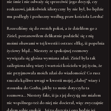
nie śmie i nie odważy się sprzeciwić jego decyzji, czy
rozkazowi, jakikolwiek idiotyczny by nie był, bo będzie
mu podległy i posłuszny według praw kościoła Lorsha!
Rozeszliśmy się do swoich pokoi, a że dzieliłem go z
Ziriel, postanowiłem delikatnie podzielić się z nią
moimi obawami w tej kwestii i ostrzec elfkę, iż popełnia
życiowy błąd… Niestety ze spokojnej rozmowy
wywiązała się głośna wymiana zdań. Ziriel była tak
zaślepiona ideą wiary i wartości kościoła w jej życiu, że
nie przyjmowała moich zdań do wiadomości! Co rusz
rzucała kąśliwe uwagi w kwestii mojej „słabej” wiary i
stosunku do Gotha, jakby to mnie dotyczyła ta
rozmowa… Niestety fakt, iż ja z jej decyzją nie miałem
nic wspólnego też do niej nie docierał, więc zwyczajnie
dałem sobie spokój… Jej to decyzja i ona będzie jej