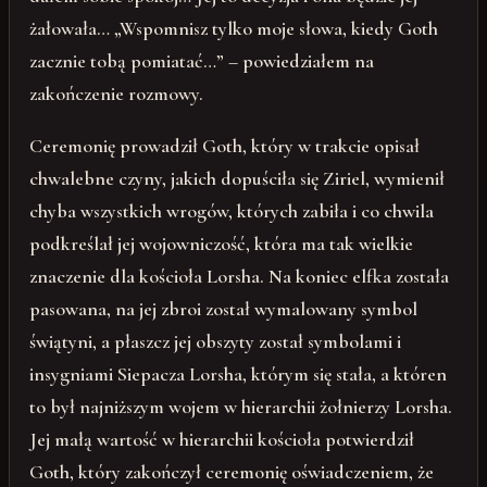
żałowała… „Wspomnisz tylko moje słowa, kiedy Goth
zacznie tobą pomiatać…” – powiedziałem na
zakończenie rozmowy.
Ceremonię prowadził Goth, który w trakcie opisał
chwalebne czyny, jakich dopuściła się Ziriel, wymienił
chyba wszystkich wrogów, których zabiła i co chwila
podkreślał jej wojowniczość, która ma tak wielkie
znaczenie dla kościoła Lorsha. Na koniec elfka została
pasowana, na jej zbroi został wymalowany symbol
świątyni, a płaszcz jej obszyty został symbolami i
insygniami Siepacza Lorsha, którym się stała, a któren
to był najniższym wojem w hierarchii żołnierzy Lorsha.
Jej małą wartość w hierarchii kościoła potwierdził
Goth, który zakończył ceremonię oświadczeniem, że