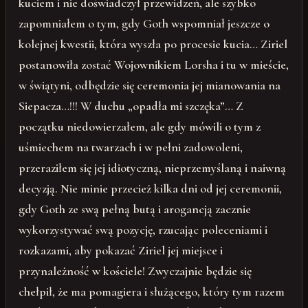
kuciem i nie doświadczył przewidzeń, ale szybko
zapomniałem o tym, gdy Goth wspomniał jeszcze o
kolejnej kwestii, która wyszła po procesie kucia… Ziriel
postanowiła zostać Wojownikiem Lorsha i tu w mieście,
w świątyni, odbędzie się ceremonia jej mianowania na
Siepacza…!!! W duchu „opadła mi szczęka”… Z
początku niedowierzałem, ale gdy mówili o tym z
uśmiechem na twarzach i w pełni zadowoleni,
przeraziłem się jej idiotyczną, nieprzemyślaną i naiwną
decyzją. Nie minie przecież kilka dni od jej ceremonii,
gdy Goth ze swą pełną butą i arogancją zacznie
wykorzystywać swą pozycję, rzucając poleceniami i
rozkazami, aby pokazać Ziriel jej miejsce i
przynależność w kościele! Zwyczajnie będzie się
chełpił, że ma pomagiera i służącego, który tym razem