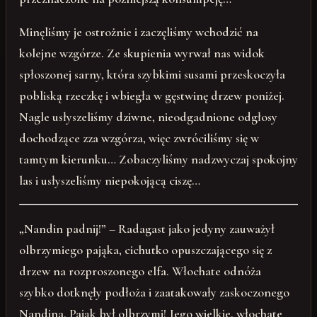
Minęliśmy je ostrożnie i zaczęliśmy wchodzić na
kolejne wzgórze. Ze skupienia wyrwał nas widok
spłoszonej sarny, która szybkimi susami przeskoczyła
pobliską rzeczkę i wbiegła w gęstwinę drzew poniżej.
Nagle usłyszeliśmy dziwne, nieodgadnione odgłosy
dochodzące zza wzgórza, więc zwróciliśmy się w
tamtym kierunku… Zobaczyliśmy nadzwyczaj spokojny
las i usłyszeliśmy niepokojącą ciszę…
„Nandin padnij!” – Radagast jako jedyny zauważył
olbrzymiego pająka, cichutko opuszczającego się z
drzew na rozproszonego elfa. Włochate odnóża
szybko dotknęły podłoża i zaatakowały zaskoczonego
Nandina. Pająk był olbrzymi! Jego wielkie, włochate