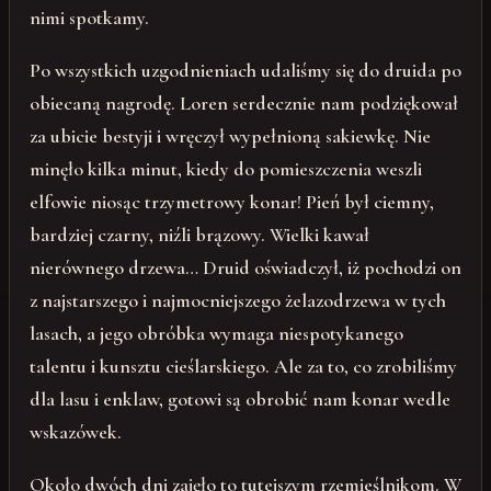
nimi spotkamy.
Po wszystkich uzgodnieniach udaliśmy się do druida po
obiecaną nagrodę. Loren serdecznie nam podziękował
za ubicie bestyji i wręczył wypełnioną sakiewkę. Nie
minęło kilka minut, kiedy do pomieszczenia weszli
elfowie niosąc trzymetrowy konar! Pień był ciemny,
bardziej czarny, niźli brązowy. Wielki kawał
nierównego drzewa… Druid oświadczył, iż pochodzi on
z najstarszego i najmocniejszego żelazodrzewa w tych
lasach, a jego obróbka wymaga niespotykanego
talentu i kunsztu cieślarskiego. Ale za to, co zrobiliśmy
dla lasu i enklaw, gotowi są obrobić nam konar wedle
wskazówek.
Około dwóch dni zajęło to tutejszym rzemieślnikom. W