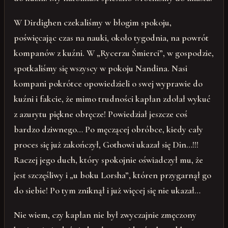
W Dirdighen czekaliśmy w błogim spokoju,
poświęcając czas na nauki, około tygodnia, na powrót
kompanów z kuźni. W „Rycerzu Śmierci”, w gospodzie,
spotkaliśmy się wszyscy w pokoju Nandina. Nasi
kompani pokrótce opowiedzieli o swej wyprawie do
kuźni i fakcie, że mimo trudności kapłan zdołał wykuć
z azurytu piękne obręcze! Powiedział jeszcze coś
bardzo dziwnego… Po męczącej obróbce, kiedy cały
proces się już zakończył, Gothowi ukazał się Din…!!!
Raczej jego duch, który spokojnie oświadczył mu, że
jest szczęśliwy i „u boku Lorsha”, któren przygarnął go
do siebie! Po tym zniknął i już więcej się nie ukazał…
Nie wiem, czy kapłan nie był zwyczajnie zmęczony