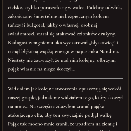
cielsko, szybko poruszało się w walce. Pulchny odwłok,
zakończony śmiertelnie niebezpiecznym kolcem
tańczył i bulgotał, jakby o własnej, osobnej
świadomości, starał się atakować członków drużyny.
Radagast w mgnieniu oka wyczarował „Błyskawicę” i
cisnął błękitną wiązką energii w napastnika Nandina.
Niestety nie zauważył, że nad nim kolejny, olbrzymi
pająk właśnie na niego skoczył…
Widziałem jak kolejne stworzenia opuszczają się wokół
naszej grupki, jednak nie widziałem tego, który skoczył
na mnie… Na szczęście zdążyłem zranić pająka
atakującego elfa, aby ten zwyczajnie podjął walkę.
Pająk tak mocno mnie zranił, że upadłem na ziemię i