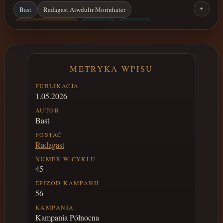
Bast
Radagast Aiwdulir Morinhater
+
Kampania Północna
Leredeon
Jeerhena
Żelazodrzewo
Azuryt
METRYKA WPISU
PUBLIKACJA
1.05.2026
AUTOR
Bast
POSTAĆ
Radagast
NUMER W CYKLU
45
EPIZOD KAMPANII
56
KAMPANIA
Kampania Północna