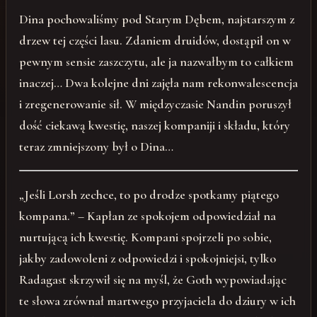
Dina pochowaliśmy pod Starym Dębem, najstarszym z
drzew tej części lasu. Zdaniem druidów, dostąpił on w
pewnym sensie zaszczytu, ale ja nazwałbym to całkiem
inaczej… Dwa kolejne dni zajęła nam rekonwalescencja
i zregenerowanie sił. W międzyczasie Nandin poruszył
dość ciekawą kwestię, naszej kompaniji i składu, który
teraz zmniejszony był o Dina…
„Jeśli Lorsh zechce, to po drodze spotkamy piątego
kompana.” – Kapłan ze spokojem odpowiedział na
nurtującą ich kwestię. Kompani spojrzeli po sobie,
jakby zadowoleni z odpowiedzi i spokojniejsi, tylko
Radagast skrzywił się na myśl, że Goth wypowiadając
te słowa zrównał martwego przyjaciela do dziury w ich