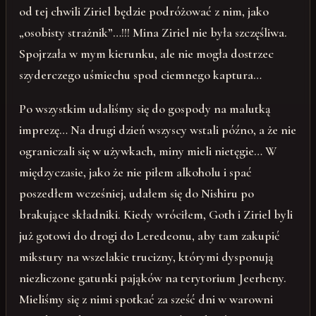
od tej chwili Ziriel będzie podróżować z nim, jako
„osobisty strażnik”…!!! Mina Ziriel nie była szczęśliwa.
Spojrzała w mym kierunku, ale nie mogła dostrzec
szyderczego uśmiechu spod ciemnego kaptura…
Po wszystkim udaliśmy się do gospody na malutką
imprezę… Na drugi dzień wszyscy wstali późno, a że nie
ograniczali się w używkach, miny mieli nietęgie… W
międzyczasie, jako że nie piłem alkoholu i spać
poszedłem wcześniej, udałem się do Nishiru po
brakujące składniki. Kiedy wróciłem, Goth i Ziriel byli
już gotowi do drogi do Leredeonu, aby tam zakupić
mikstury na wszelakie trucizny, którymi dysponują
niezliczone gatunki pająków na terytorium Jeerheny.
Mieliśmy się z nimi spotkać za sześć dni w warowni