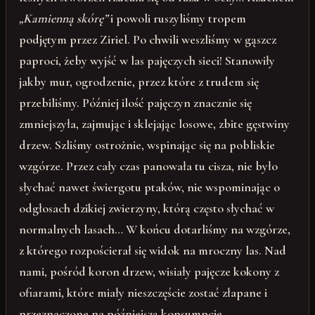
„Kamienną skórę”
i powoli ruszyliśmy tropem
podjętym przez Ziriel. Po chwili weszliśmy w gąszcz
paproci, żeby wyjść w las pajęczych sieci! Stanowiły
jakby mur, ogrodzenie, przez które z trudem się
przebiliśmy. Później ilość pajęczyn znacznie się
zmniejszyła, zajmując i sklejając losowe, zbite gęstwiny
drzew. Szliśmy ostrożnie, wspinając się na pobliskie
wzgórze. Przez cały czas panowała tu cisza, nie było
słychać nawet świergotu ptaków, nie wspominając o
odgłosach dzikiej zwierzyny, którą często słychać w
normalnych lasach… W końcu dotarliśmy na wzgórze,
z którego rozpościerał się widok na mroczny las. Nad
nami, pośród koron drzew, wisiały pajęcze kokony z
ofiarami, które miały nieszczęście zostać złapane i
przeznaczone na późniejszą konsumpcję…