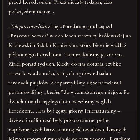
przed Leredeonem. Przez niecały tydzień, czas
poświęciłem nauce…
„Teleportowaliśmy”
się z Nandinem pod zajazd
„Brązowa Beczka” w okolicach strażnicy królewskiej na
Królewskim Szlaku Kupieckim, który biegnie wzdłuż
północnego Leredeonu. Tam czekaliśmy jeszcze na
Ziriel ponad tydzień. Kiedy do nas dotarła, szybko
streściła wiadomości, których się dowiedziała o
terenach pająków. Zaopatrzyliśmy się w prowiant i
postanowiliśmy
„Lecieć”
do wyznaczonego miejsca. Po
dwóch dniach ciągłego lotu, weszliśmy w głąb
Leredeonu… Las był gęsty, głośny i nienaturalny –
drzewa i roślinność były przeogromne, pełne
najróżniejszych barw, a mnogość owadów i dziwnych
leśnych stworzeń rzucała się od razu w oczy… Rzuciłem