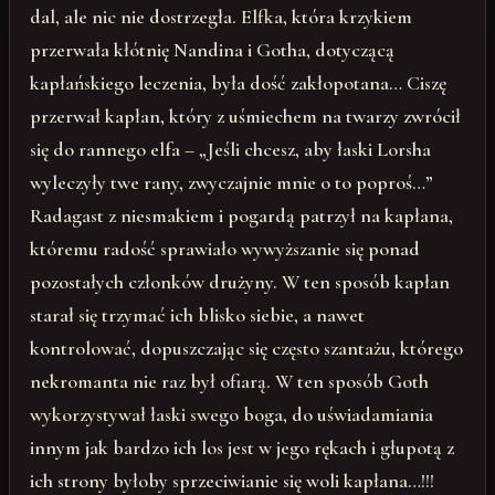
dal, ale nic nie dostrzegła. Elfka, która krzykiem
przerwała kłótnię Nandina i Gotha, dotyczącą
kapłańskiego leczenia, była dość zakłopotana… Ciszę
przerwał kapłan, który z uśmiechem na twarzy zwrócił
się do rannego elfa – „Jeśli chcesz, aby łaski Lorsha
wyleczyły twe rany, zwyczajnie mnie o to poproś…”
Radagast z niesmakiem i pogardą patrzył na kapłana,
któremu radość sprawiało wywyższanie się ponad
pozostałych członków drużyny. W ten sposób kapłan
starał się trzymać ich blisko siebie, a nawet
kontrolować, dopuszczając się często szantażu, którego
nekromanta nie raz był ofiarą. W ten sposób Goth
wykorzystywał łaski swego boga, do uświadamiania
innym jak bardzo ich los jest w jego rękach i głupotą z
ich strony byłoby sprzeciwianie się woli kapłana…!!!