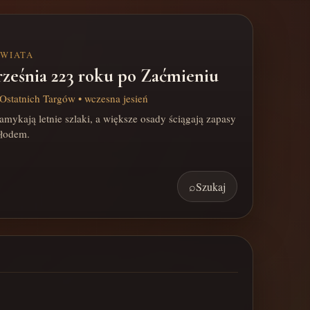
ŚWIATA
rześnia 223 roku po Zaćmieniu
Ostatnich Targów • wczesna jesień
mykają letnie szlaki, a większe osady ściągają zapasy
hłodem.
⌕
Szukaj