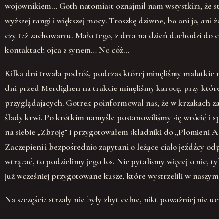
wojownikiem… Goth natomiast oznajmił nam wszystkim, że sta
wyższej rangi i większej mocy. Troszkę dziwne, bo ani ja, ani 
czy też zachowaniu. Mało tego, z dnia na dzień dochodzi do 
kontaktach ojca z synem… No cóż…
Kilka dni trwała podróż, podczas której minęliśmy malutkie 
dni przed Merdighen na trakcie minęliśmy karocę, przy które
przyglądających. Gotrek poinformował nas, że w krzakach zau
ślady krwi. Po krótkim namyśle postanowiliśmy się wrócić i s
na siebie „Zbroję” i przygotowałem składniki do „Płomieni 
Zaczepieni i bezpośrednio zapytani o leżące ciało jeźdźcy odpo
wtrącać, to podzielimy jego los. Nie pytaliśmy więcej o nic, t
już wcześniej przygotowane kusze, które wystrzelili w naszy
Na szczęście strzały nie były zbyt celne, nikt poważniej nie uc