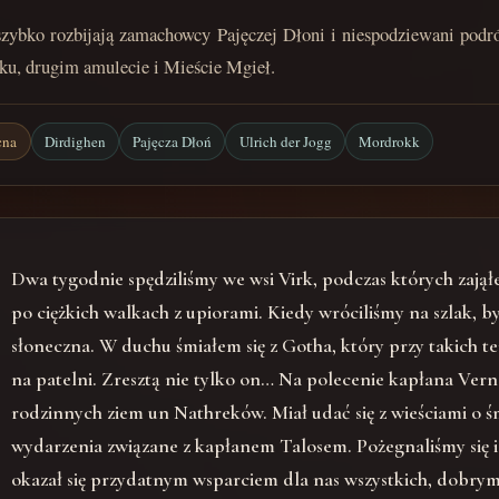
 szybko rozbijają zamachowcy Pajęczej Dłoni i niespodziewani podró
, drugim amulecie i Mieście Mgieł.
cna
Dirdighen
Pajęcza Dłoń
Ulrich der Jogg
Mordrokk
Dwa tygodnie spędziliśmy we wsi Virk, podczas których zająłem
po ciężkich walkach z upiorami. Kiedy wróciliśmy na szlak, był 
słoneczna. W duchu śmiałem się z Gotha, który przy takich tem
na patelni. Zresztą nie tylko on… Na polecenie kapłana Vern
rodzinnych ziem un Nathreków. Miał udać się z wieściami o śm
wydarzenia związane z kapłanem Talosem. Pożegnaliśmy się i 
okazał się przydatnym wsparciem dla nas wszystkich, dobr