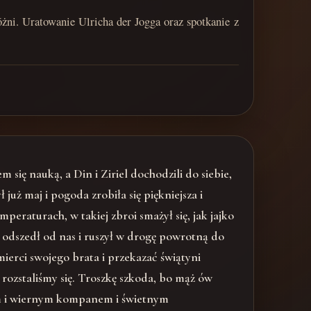
żni. Uratowanie Ulricha der Jogga oraz spotkanie z
 się nauką, a Din i Ziriel dochodzili do siebie,
już maj i pogoda zrobiła się piękniejsza i
peraturach, w takiej zbroi smażył się, jak jajko
 odszedł od nas i ruszył w drogę powrotną do
ierci swojego brata i przekazać świątyni
rozstaliśmy się. Troszkę szkoda, bo mąż ów
ym i wiernym kompanem i świetnym