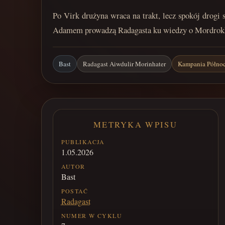
Po Virk drużyna wraca na trakt, lecz spokój drogi
Adamem prowadzą Radagasta ku wiedzy o Mordrokku
Bast
Radagast Aiwdulir Morinhater
Kampania Półno
METRYKA WPISU
PUBLIKACJA
1.05.2026
AUTOR
Bast
POSTAĆ
Radagast
NUMER W CYKLU