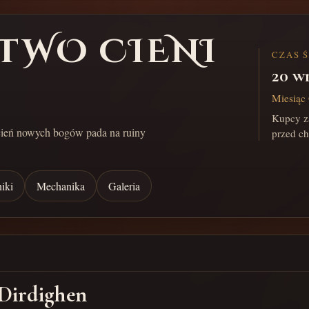
TWO CIENI
CZAS 
20 w
Miesiąc 
Kupcy za
cień nowych bogów pada na ruiny
przed c
iki
Mechanika
Galeria
 Dirdighen