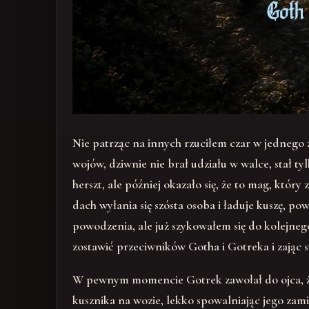
Nie patrząc na innych rzuciłem czar w jednego 
wojów, dziwnie nie brał udziału w walce, stał ty
herszt, ale później okazało się, że to mag, któr
dach wyłania się szósta osoba i ładuje kuszę, p
powodzenia, ale już szykowałem się do kolejneg
zostawić przeciwników Gotha i Gotreka i zając si
W pewnym momencie Gotrek zawołał do ojca, że 
kusznika na wozie, lekko spowalniając jego zami