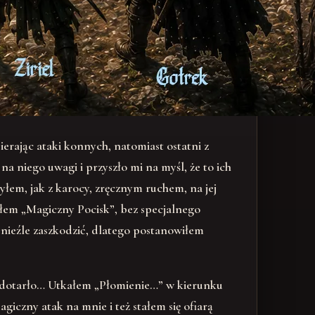
erając ataki konnych, natomiast ostatni z
na niego uwagi i przyszło mi na myśl, że to ich
żyłem, jak z karocy, zręcznym ruchem, na jej
ciłem „Magiczny Pocisk”, bez specjalnego
 nieźle zaszkodzić, dlatego postanowiłem
e dotarło… Utkałem „Płomienie…” w kierunku
giczny atak na mnie i też stałem się ofiarą