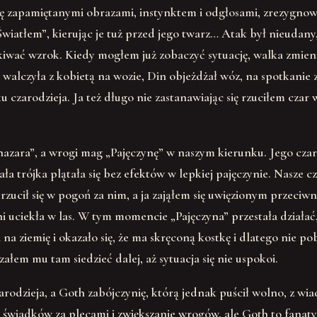
 się zapamiętanymi obrazami, instynktem i odgłosami, zrezygnow
wiatłem”, kierując je tuż przed jego twarz… Atak był nieudany, 
iwać wzrok. Kiedy mogłem już zobaczyć sytuację, walka zmieni
 walczyła z kobietą na wozie, Din objeżdżał wóz, na spotkani
u czarodzieja. Ja też długo nie zastanawiając się rzuciłem cza
azara”, a wrogi mag „Pajęczynę” w naszym kierunku. Jego czar 
ła trójka plątała się bez efektów w lepkiej pajęczynie. Nasze c
zucił się w pogoń za nim, a ja zająłem się uwięzionym przeciwni
yni uciekła w las. W tym momencie „Pajęczyna” przestała dział
ła na ziemię i okazało się, że ma skręconą kostkę i dlatego nie 
ałem mu tam siedzieć dalej, aż sytuacja się nie uspokoi.
odzieja, a Goth zabójczynię, którą jednak puścił wolno, z wiad
wiadków za plecami i zwiększanie wrogów, ale Goth to fanatyk, k