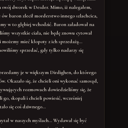
 swój dworek w Desder. Mimo, iż nalegałem,
e ów baron zlecił morderstwo innego szlachcica,
śmy w to głębiej wchodzić. Baron załadował na
iśmy wszystkie ciała, nie będę znowu cytował
o i możemy mieć kłopoty z ich sprzedażą…
owiliśmy sprzedać, gdy tylko nadarzy się
 sprzedamy je w większym Dirdighen, do którego
pów. Okazało się, że chcieli oni wykonać samosąd,
onywujących rozmowach dowiedzieliśmy się, że
go, skopali i chcieli powiesić, wcześniej
tało się coś dziwnego…
czytał w naszych myślach… Wydawał się być