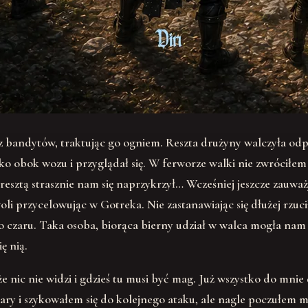
z bandytów, traktując go ogniem. Reszta drużyny walczyła odpi
lko obok wozu i przyglądał się. W ferworze walki nie zwróciłem 
y zresztą strasznie nam się naprzykrzył… Wcześniej jeszcze zauwa
owoli przycelowując w Gotreka. Nie zastanawiając się dłużej rzu
o czaru. Taka osoba, biorąca bierny udział w walca mogła nam
ę nią.
nic nie widzi i gdzieś tu musi być mag. Już wszystko do mni
ary i szykowałem się do kolejnego ataku, ale nagle poczułem ma