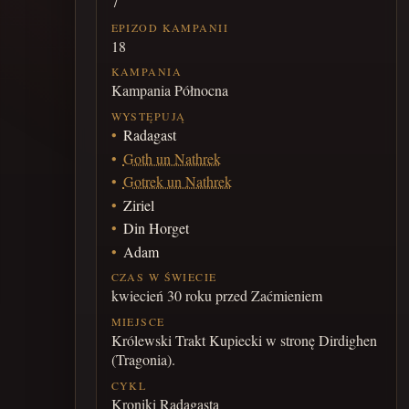
7
EPIZOD KAMPANII
18
KAMPANIA
Kampania Północna
WYSTĘPUJĄ
Radagast
Goth un Nathrek
Gotrek un Nathrek
Ziriel
Din Horget
Adam
CZAS W ŚWIECIE
kwiecień 30 roku przed Zaćmieniem
MIEJSCE
Królewski Trakt Kupiecki w stronę Dirdighen
(Tragonia).
CYKL
Kroniki Radagasta