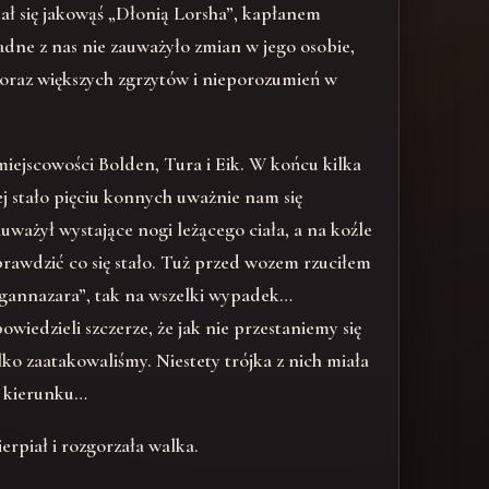
ł się jakowąś „Dłonią Lorsha”, kapłanem
żadne z nas nie zauważyło zmian w jego osobie,
coraz większych zgrzytów i nieporozumień w
miejscowości Bolden, Tura i Eik. W końcu kilka
j stało pięciu konnych uważnie nam się
ważył wystające nogi leżącego ciała, a na koźle
prawdzić co się stało. Tuż przed wozem rzuciłem
Agannazara”, tak na wszelki wypadek…
wiedzieli szczerze, że jak nie przestaniemy się
ylko zaatakowaliśmy. Niestety trójka z nich miała
m kierunku…
ierpiał i rozgorzała walka.