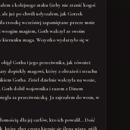
ałem z kolejnego ataku (żeby nie zranić kogoś
ale już po chwili usłyszałem, jak Gotrek
ła troszkę wcześniej zapamiętane przeze mnie
e z wrogim magiem, Goth walczył ze swoim
r w kierunku maga. Wszystko wydarzyło się w
objął Gotha i jego przeciwnika, jak również
zary dopiekły magowi, który z obrażeń i strachu
kiem Gotha. Ziriel dzielnie walczyła na wozie,
ać, Goth dobił wojownika i razem z Dinem
pobiegła za przeciwniczką. Ja zajrzałem do wozu, w
omością dla jej szefów, kto ich powalił… Dość
tóry zbyt często kieruje się ślepą wiarą, niźli