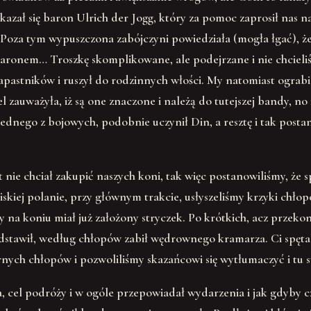
ł się baron Ulrich der Jogg, który za pomoc zaprosił nas na
. Poza tym wypuszczona zabójczyni powiedziała (mogła łgać), ż
 baronem… Troszkę skomplikowane, ale podejrzane i nie chcieli
pastników i ruszył do rodzinnych włości. My natomiast ograbil
el zauważyła, iż są one znaczone i należą do tutejszej bandy, n
nego z bojowych, podobnie uczynił Din, a resztę i tak postan
 nie chciał zakupić naszych koni, tak więc postanowiliśmy, że
iskiej polanie, przy głównym trakcie, usłyszeliśmy krzyki chło
 na koniu miał już założony stryczek. Po krótkich, acz przek
edstawił, według chłopów zabił wędrownego kramarza. Ci spętali 
rnych chłopów i pozwoliliśmy skazańcowi się wytłumaczyć i tu s
 cel podróży i w ogóle przepowiadał wydarzenia i jak gdyby 