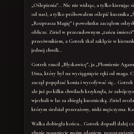
„Oślepienia”… Nic nie widząc, a tylko kierując
od nas), a tylko próbowałem oślepić kusznika „Ś
„Rozprasza Magię” i powolutku zacząłem odzysk
oblicze. Ziriel w przecudownym „tańcu śmierci”
przeciwnikiem, a Gotrek tkał zaklęcie w kierunk
jednej chwili…
Gotrek rzucił „Błyskawicę”, ja „Płomienie Agann
Dina, który był na wyciągnięcie ręki od maga. Ca
zaczął popędzać konia i wycofywać się… Gotrek r
ale już po kilku chwilach krzyknęła, że zabójcz
wjechali w las za zbiegłą kuszniczką. Ziriel zesz
którym siedział przerażony, niski mężczyzna. Kaz
Walka dobiegła końca… Gotrek dopadł dalej czar
głupie posunięcie moim zdaniem, pozostawianie ś