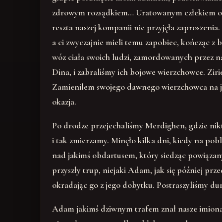
zdrowym rozsądkiem… Uratowanym człekiem okaza
reszta naszej kompanii nie przyjęła zaproszenia
a ci zwyczajnie mieli temu zapobiec, kończąc z
wóz ciała swoich ludzi, zamordowanych przez na
Dina, i zabraliśmy ich bojowe wierzchowce. Ziri
Zamieniłem swojego dawnego wierzchowca na jed
okazja.
Po drodze przejechaliśmy Merdighen, gdzie nikt
i tak zmierzamy. Minęło kilka dni, kiedy na pobl
nad jakimś obdartusem, który siedząc powiązany
przyszły trup, niejaki Adam, jak się później prz
okradając go z jego dobytku. Postraszyliśmy du
Adam jakimś dziwnym trafem znał nasze imiona,