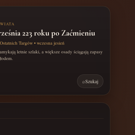
ŚWIATA
rześnia 223 roku po Zaćmieniu
Ostatnich Targów • wczesna jesień
mykają letnie szlaki, a większe osady ściągają zapasy
hłodem.
⌕
Szukaj