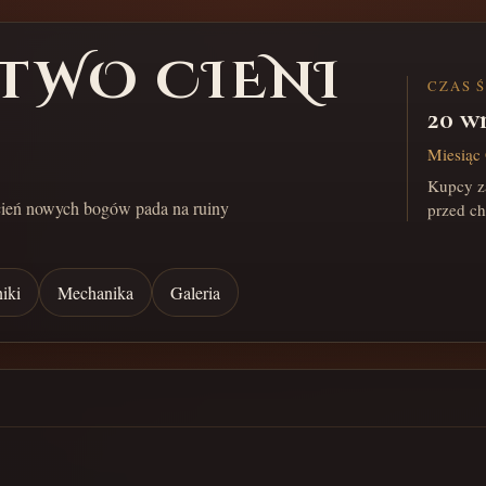
TWO CIENI
CZAS 
20 w
Miesiąc 
Kupcy za
cień nowych bogów pada na ruiny
przed c
iki
Mechanika
Galeria