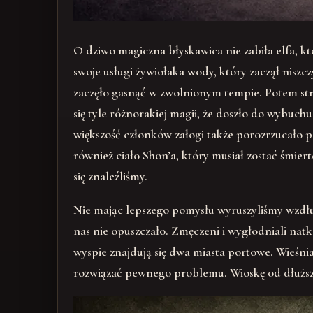
O dziwo magiczna błyskawica nie zabiła elfa, k
swoje usługi żywiołaka wody, który zaczął niszc
zaczęło gasnąć w zwolnionym tempie. Potem str
się tyle różnorakiej magii, że doszło do wybuch
większość członków załogi także porozrzucało po
również ciało Shon’a, który musiał zostać śmier
się znaleźliśmy.
Nie mając lepszego pomysłu wyruszyliśmy wzdłuż p
nas nie opuszczało. Zmęczeni i wygłodniali natk
wyspie znajdują się dwa miasta portowe. Wieśni
rozwiązać pewnego problemu. Wioskę od dłuższe