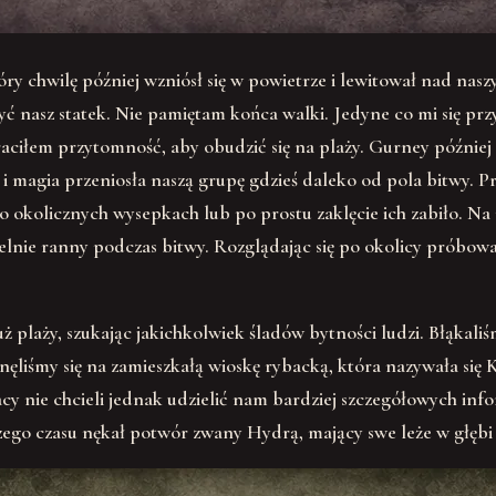
tóry chwilę później wzniósł się w powietrze i lewitował nad na
zyć nasz statek. Nie pamiętam końca walki. Jedyne co mi się p
aciłem przytomność, aby obudzić się na plaży. Gurney później
u i magia przeniosła naszą grupę gdzieś daleko od pola bitwy. P
 okolicznych wysepkach lub po prostu zaklęcie ich zabiło. Na p
telnie ranny podczas bitwy. Rozglądając się po okolicy próbowa
laży, szukając jakichkolwiek śladów bytności ludzi. Błąkaliśmy
nęliśmy się na zamieszkałą wioskę rybacką, która nazywała się K
acy nie chcieli jednak udzielić nam bardziej szczegółowych in
go czasu nękał potwór zwany Hydrą, mający swe leże w głębi