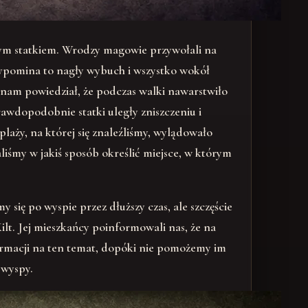
szym statkiem. Wrodzy magowie przywołali na
rzypomina to nagły wybuch i wszystko wokół
 nam powiedział, że podczas walki nawarstwiło
rawdopodobnie statki uległy zniszczeniu i
laży, na której się znaleźliśmy, wylądowało
liśmy w jakiś sposób określić miejsce, w którym
 się po wyspie przez dłuższy czas, ale szczęście
ilt. Jej mieszkańcy poinformowali nas, że na
formacji na ten temat, dopóki nie pomożemy im
 wyspy.