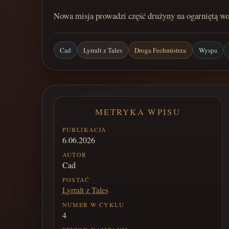
Nowa misja prowadzi część drużyny na ogarniętą wo
Cad
Lyrralt z Tales
Droga Fechmistrza
Wyspa
METRYKA WPISU
PUBLIKACJA
6.06.2026
AUTOR
Cad
POSTAĆ
Lyrralt z Tales
NUMER W CYKLU
4