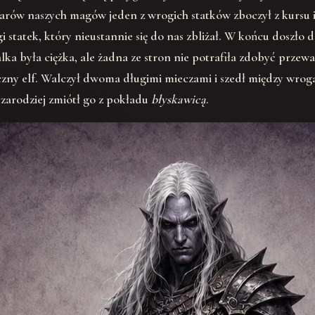
arów naszych magów jeden z wrogich statków zboczył z kursu i
atek, który nieustannie się do nas zbliżał. W końcu doszło do te
lka była ciężka, ale żadna ze stron nie potrafiła zdobyć prze
zny elf. Walczył dwoma długimi mieczami i szedł między wrog
zarodziej zmiótł go z pokładu
błyskawicą
.