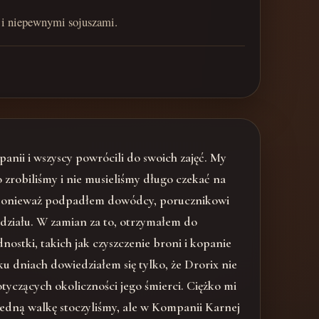
 i niepewnymi sojuszami.
panii i wszyscy powrócili do swoich zajęć. My
zrobiliśmy i nie musieliśmy długo czekać na
u, ponieważ podpadłem dowódcy, porucznikowi
ddziału. W zamian za to, otrzymałem do
nostki, takich jak czyszczenie broni i kopanie
ku dniach dowiedziałem się tylko, że Drorix nie
tyczących okoliczności jego śmierci. Ciężko mi
 jedną walkę stoczyliśmy, ale w Kompanii Karnej