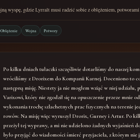
jną wyspę, gdzie Lyrralt musi radzić sobie z oblężeniem, potworami
Oblężenie
Wojna
Potwory
Po kilku dniach tułaczki szczęśliwie dotarliśmy do naszej kom
wróciliśmy z Drorixem do Kompanii Karnej. Doceniono to co 
następną misję. Niestety ja nie mogłem wziąć w niej udział
Varixowi, który nie zgodził się na opuszczenie przeze mnie o
wykonania trochę szlachetnych prac fizycznych na terenie jed
rowów. Na misję więc wyruszył Drorix, Gurney i Artur. Po kil
przeżył tej wyprawy, a mi nie udzielono żadnych wyjaśnień do
było przyjąć do wiadomości śmierć przyjaciela, z którym nie