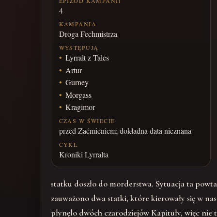
EPIZOD KAMPANII
4
KAMPANIA
Droga Fechmistrza
WYSTĘPUJĄ
Lyrralt z Tales
Artur
Gurney
Morgass
Kragimor
CZAS W ŚWIECIE
przed Zaćmieniem; dokładna data nieznana
CYKL
Kroniki Lyrralta
statku doszło do morderstwa. Sytuacja ta powtar
zauważono dwa statki, które kierowały się w nas
płynęło dwóch czarodziejów Kapituły, więc nie t