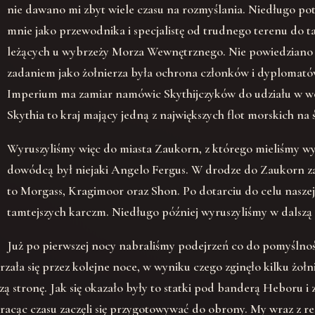
nie dawano mi zbyt wiele czasu na rozmyślania. Niedługo po
mnie jako przewodnika i specjalistę od trudnego terenu do t
leżących u wybrzeży Morza Wewnętrznego. Nie powiedziano 
zadaniem jako żołnierza była ochrona członków i dyplomatów
Imperium ma zamiar namówic Skythijczyków do udziału w w
Skythia to kraj mający jedną z największych flot morskich na 
Wyruszyliśmy więc do miasta Zaukorn, z którego mieliśmy 
dowódcą był niejaki Angelo Fergus. W drodze do Zaukorn zap
to Morgass, Kragimoor oraz Shon. Po dotarciu do celu naszej
tamtejszych karczm. Niedługo później wyruszyliśmy w dalszą
Już po pierwszej nocy nabraliśmy podejrzeń co do pomyślności
zała się przez kolejne noce, w wyniku czego zginęło kilku żołn
zą stronę. Jak się okazało były to statki pod banderą Heboru 
racąc czasu zaczęli się przygotowywać do obrony. My wraz z re