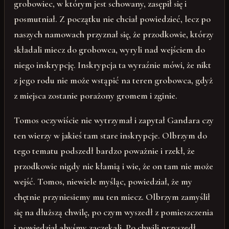
grobowiec, w którym jest schowany, zasępił się i
posmutniał. Z początku nie chciał powiedzieć, lecz po
naszych namowach przyznał się, że przodkowie, którzy
składali miecz do grobowca, wyryli nad wejściem do
niego inskrypcję. Inskrypcja ta wyraźnie mówi, że nikt
z jego rodu nie może wstąpić na teren grobowca, gdyż
z miejsca zostanie porażony gromem i zginie.
Tomos oczywiście nie wytrzymał i zapytał Gandara czy
ten wierzy w jakieś tam stare inskrypcje. Olbrzym do
tego tematu podszedł bardzo poważnie i rzekł, że
przodkowie nigdy nie kłamią i wie, że on tam nie może
wejść. Tomos, niewiele myśląc, powiedział, że my
chętnie przyniesiemy mu ten miecz. Olbrzym zamyślił
się na dłuższą chwilę, po czym wyszedł z pomieszczenia
i powiedział abyśmy zaczekali. Po chwili przyszedł,