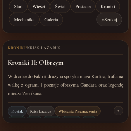
Start
Wieści
Świat
Postacie
Kroniki
Mechanika
Galeria
⌕
Szukaj
KRONIKI
/
KRISS LAZARUS
Kroniki II: Olbrzym
W drodze do Faktrii drużyna spotyka maga Kartisa, trafia na
walkę z ogrami i poznaje olbrzyma Gandara oraz legendę
miecza Zerrikana.
Prosiak
Kriss Lazarus
Włócznia Przeznaczenia
+
Faktria
Kartis
Gandar
Zerrikan
Ogry