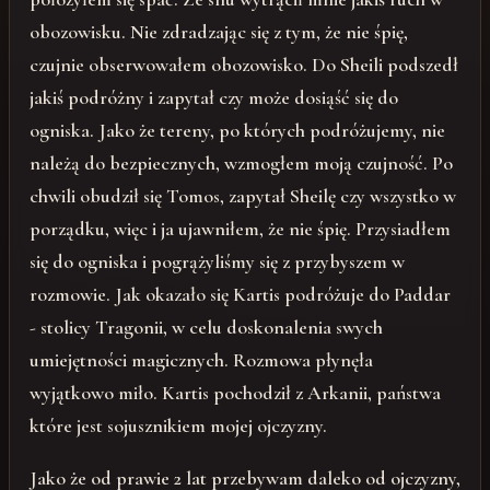
obozowisku. Nie zdradzając się z tym, że nie śpię,
czujnie obserwowałem obozowisko. Do Sheili podszedł
jakiś podróżny i zapytał czy może dosiąść się do
ogniska. Jako że tereny, po których podróżujemy, nie
należą do bezpiecznych, wzmogłem moją czujność. Po
chwili obudził się Tomos, zapytał Sheilę czy wszystko w
porządku, więc i ja ujawniłem, że nie śpię. Przysiadłem
się do ogniska i pogrążyliśmy się z przybyszem w
rozmowie. Jak okazało się Kartis podróżuje do Paddar
- stolicy Tragonii, w celu doskonalenia swych
umiejętności magicznych. Rozmowa płynęła
wyjątkowo miło. Kartis pochodził z Arkanii, państwa
które jest sojusznikiem mojej ojczyzny.
Jako że od prawie 2 lat przebywam daleko od ojczyzny,