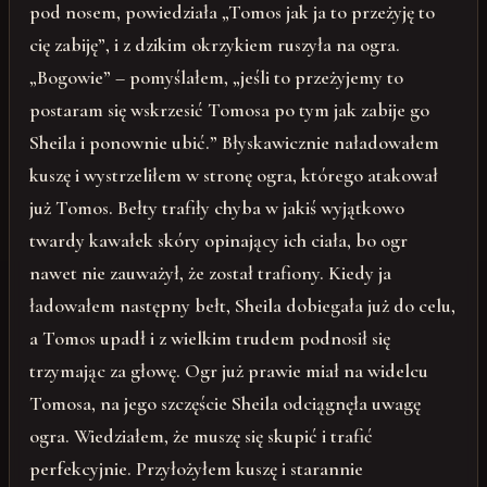
pod nosem, powiedziała „Tomos jak ja to przeżyję to
cię zabiję”, i z dzikim okrzykiem ruszyła na ogra.
„Bogowie” – pomyślałem, „jeśli to przeżyjemy to
postaram się wskrzesić Tomosa po tym jak zabije go
Sheila i ponownie ubić.” Błyskawicznie naładowałem
kuszę i wystrzeliłem w stronę ogra, którego atakował
już Tomos. Bełty trafiły chyba w jakiś wyjątkowo
twardy kawałek skóry opinający ich ciała, bo ogr
nawet nie zauważył, że został trafiony. Kiedy ja
ładowałem następny bełt, Sheila dobiegała już do celu,
a Tomos upadł i z wielkim trudem podnosił się
trzymając za głowę. Ogr już prawie miał na widelcu
Tomosa, na jego szczęście Sheila odciągnęła uwagę
ogra. Wiedziałem, że muszę się skupić i trafić
perfekcyjnie. Przyłożyłem kuszę i starannie