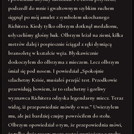
podszedł do mnie i gwałtownym szybkim ruchem
sięgnął po mój amulet z symbolem ukochanego
Richitera. Kiedy tylko olbrzym dotknął medalionu,
usłyszeliśmy głośny huk. Olbrzym leżał na ziemi, kilka
metrów dalej i pospiesznie ściągał z ręki dymiącą
bransoletę w kształcie węża. Błyskawicznie
doskoczyłem do olbrzyma z mieczem. Lecz olbrzym
śmiał się pod nosem. I powiedział „Spokojnie
szlachetny Krisie, musiałeś przejść test. Przodkowie
przewidują bowiem, że to szlachetny i gorliwy
wyznawca Richitera odzyska legendarny miecz. Teraz
widzę, iż przepowiednie mówiły o was.” Uwierzyłem
mu, ale już bardziej czujny powróciłem do stołu.
Olbrzym opowiedział o tym, że przepowiednia mówi,
że tylko dwie rzeczy mogą zostać wyniesione z grobu.