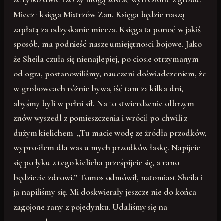
Miecz i księga Mistrzów Zan. Księga będzie naszą
zapłatą za odzyskanie miecza. Księga ta ponoć w jakiś
sposób, ma podnieść nasze umiejętności bojowe. Jako
że Sheila czuła się nienajlepiej, po ciosie otrzymanym
od ogra, postanowiliśmy, nauczeni doświadczeniem, że
w grobowcach różnie bywa, iść tam za kilka dni,
abyśmy byli w pełni sił. Na to stwierdzenie olbrzym
znów wyszedł z pomieszczenia i wrócił po chwili z
dużym kielichem. „Tu macie wodę ze źródła przodków,
wyprosiłem dla was u mych przodków łaskę. Napijcie
się po łyku z tego kielicha prześpijcie się, a rano
będziecie zdrowi.” Tomos odmówił, natomiast Sheila i
ja napiliśmy się. Mi doskwierały jeszcze nie do końca
zagojone rany z pojedynku. Udaliśmy się na