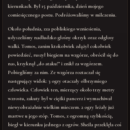
kierunkach. Był 15 października, dzień mojego
comiesięcznego postu. Podróżowaliśmy w milczeniu.
Około południa, zza pobliskiego wzniesienia,
usłyszeliśmy nadludzko głośny okrzyk oraz odgłosy
walki. Tomos, zanim ktokolwiek zdążył cokolwiek
powiedzieć, ruszył biegiem na wzgórze, obrócił się do
nas, krzyknął „do ataku!” i znikł za wzgórzem.
Pobiegliśmy za nim. Ze wzgórza roztaczał się
następujący widok: 3 ogry otaczały olbrzymiego
człowieka. Człowiek ten, mierzący około trzy metry
wzrostu, zakuty był w ciężki pancerz i wymachiwał
niewyobrażalnie wielkim mieczem. 2 ogry leżały już
martwe u jego stóp. Tomos, z ogromną szybkością,
biegł w kierunku jednego z ogrów. Sheila przeklęła coś