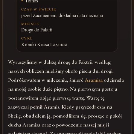
Tomos
CZAS W ŚWIECIE
przed Zaćmieniem; dokładna data nieznana
MIEJSCE
Droga do Faktrii
CYKL
Kroniki Krissa Lazarusa
Wyruszyliśmy w dalszą drogę do Faktrii, według
naszych obliczeń mieliśmy około pięciu dni drogi.
Podróżowałem w milczeniu, śmierć
Aramisa
odcisnęła
na mojej osobie duże piętno. Na pierwszym postoju
postanowiłem objąć pierwszą wartę. Wartę tę
zazwyczaj pełnił Aramis. Kiedy przyszedł czas na
Sheilę, obudziłem ją, pomodliłem się, prosząc o pokój
ducha Aramisa oraz o powodzenie naszej misji i
położyłem się spać. Ze snu wytrącił mnie jakiś ruch w