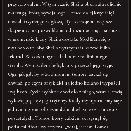
przycelowałem. W tym czasie Sheila oberwała solidnie
maczugą, którą wywijał ogr. Tomos dalej kręcił się i
chwiał, trzymając za głowę. Tylko moje największe
skupienie, nie pozwoliło mi od razu nacisnąć na spust,
w momencie kiedy Sheila dostała. Modliłem się w
myślach o to, aby Sheila wytrzymała jeszcze kilka
sekund. W końcu ogr stał idealnie na linii mego
strzału. Wypuściłem bełt, który przeszył jego szyję.
Ogr, jak gdyby w zwolnionym tempie, zaczął się
chwiać, po czym przykląkł na jedno kolano i wypuścił
swą broń. Życie szybko uchodziło z niego, wraz z krwią
wylewającą się z jego tętnicy. Kiedy my uporaliśmy się z
jednym ogrem, olbrzym dobijał właśnie ostatniego z
pozostałych. Tomos, który całkiem otrząsnął się,
podniósł dłoń i wykrzyczał „witaj, jestem Tomos