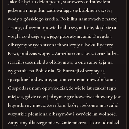
Jako że był to dzień postu, stanowczo odmówiłem
jedzenia i napitku, zadowalając się kubkiem czystej
wody z górskiego źródła. Po kilku namowach z naszej
strony, olbrzym opowiedział o swym losie, skąd się tu
wziął i co dzieje się z jego pobratymcami. Onegdaj,
olbrzymy w tych stronach walczyły u boku Rycerzy
Krwi, podczas wojny z Zanzibarrem. Lecz teraz ludzie
stracili szacunek do olbrzymów, a one same żyją na
wygnaniu na Południu. W Entracji olbrzymy są
specjalnie hodowane, są tam cennymi niewolnikami.
Gospodarz nam opowiedział, że wiele lat szukał tego
miejsca, gdzie to w jednym z grobowców schowany jest
legendarny miecz, Zerrikan, który rzekomo ma scalić
wszystkie plemiona olbrzymów i zwrócić im wolność.
Zapytany dlaczego nie weźmie miecza, skoro odnalazł