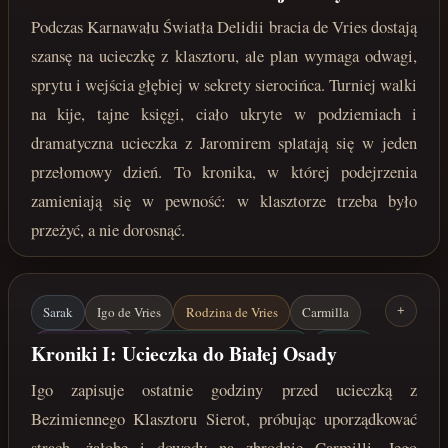
Karnawał Światła Delidii
Jaromir
Tajne księgi
Podczas Karnawału Światła Delidii bracia de Vries dostają
Ucieczka
lata 212-213 po Zaćmieniu
szansę na ucieczkę z klasztoru, ale plan wymaga odwagi,
sprytu i wejścia głębiej w sekrety sierocińca. Turniej walki
na kije, tajne księgi, ciało ukryte w podziemiach i
dramatyczna ucieczka z Jaromirem splatają się w jeden
przełomowy dzień. To kronika, w której podejrzenia
zamieniają się w pewność: w klasztorze trzeba było
przeżyć, a nie dorosnąć.
Sarak
Igo de Vries
Rodzina de Vries
Carmilla
+
Kościół Delidii
Bezimienny Klasztor Sierot
Jaromir
Kroniki I: Ucieczka do Białej Osady
Tajne księgi
Biała Osada
Igo zapisuje ostatnie godziny przed ucieczką z
22 marca 213 roku po Zaćmieniu
Bezimiennego Klasztoru Sierot, próbując uporządkować
strach, żałobę i dowody na zbrodnie Carmilli. Jego