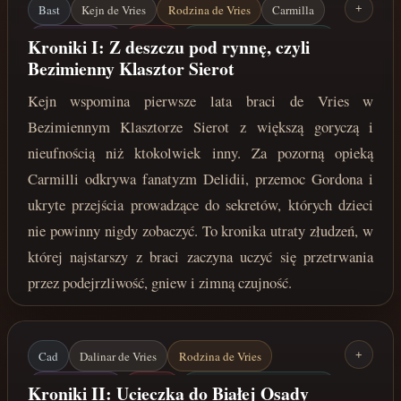
Bast
Kejn de Vries
Rodzina de Vries
Carmilla
+
Kościół Delidii
Delidia
Bezimienny Klasztor Sierot
Kroniki I: Z deszczu pod rynnę, czyli
Bezimienny Klasztor Sierot
Gordon
Tajne przejścia
Przetrwanie
Kejn wspomina pierwsze lata braci de Vries w
lata 210-211 po Zaćmieniu
Bezimiennym Klasztorze Sierot z większą goryczą i
nieufnością niż ktokolwiek inny. Za pozorną opieką
Carmilli odkrywa fanatyzm Delidii, przemoc Gordona i
ukryte przejścia prowadzące do sekretów, których dzieci
nie powinny nigdy zobaczyć. To kronika utraty złudzeń, w
której najstarszy z braci zaczyna uczyć się przetrwania
przez podejrzliwość, gniew i zimną czujność.
Cad
Dalinar de Vries
Rodzina de Vries
+
Kościół Delidii
Delidia
Bezimienny Klasztor Sierot
Kroniki II: Ucieczka do Białej Osady