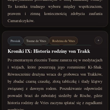
To kronika trudnego wyboru między współczuciem,
prawem i zimną koniecznością zdobycia zaufania
Camaralczyków.
Prosiak
Tsume de Vries
Rodzina de Vries
+
Ki-Shak
von Trakk
Menhiry
Zagadki Menhirów
Kroniki IX: Historia rodziny von Trakk
maj 222 roku po Zaćmieniu
Po cmentarnym zleceniu Tsume zanurza się w medytacjach
i wizjach, które poszerzają jego rozumienie Ki-Shak.
Równocześnie drużyna wraca do grobowca von Trakków,
by zbadać czarną czaszkę, złotą tabliczkę i ślady klątwy
związanej z dawnym rodem. Poszukiwanie odpowiedzi
prowadzi braci do zubożałej siedziby de Rische, gdzie
historia rodziny de Vries zaczyna splatać się z zagadkami
menhirów.