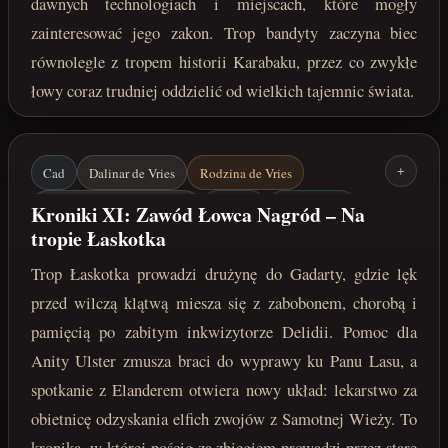
dawnych technologiach i miejscach, które mogły
zainteresować jego zakon. Trop bandyty zaczyna biec
równolegle z tropem historii Karabaku, przez co zwykłe
łowy coraz trudniej oddzielić od wielkich tajemnic świata.
Cad
Dalinar de Vries
Rodzina de Vries
+
Łaskotek / Jharmme Sindar
Gadarta
Anita Ulster
Kroniki XI: Zawód Łowca Nagród – Na
tropie Łaskotka
Pan Lasu
Elander
Elfie zwoje
Samotna Wieża
Trop Łaskotka prowadzi drużynę do Gadarty, gdzie lęk
maj 222 roku po Zaćmieniu
przed wilczą klątwą miesza się z zabobonem, chorobą i
pamięcią po zabitym inkwizytorze Delidii. Pomoc dla
Anity Ulster zmusza braci do wyprawy ku Panu Lasu, a
spotkanie z Elanderem otwiera nowy układ: lekarstwo za
obietnicę odzyskania elfich zwojów z Samotnej Wieży. To
kronika, w której pościg za zbiegiem prowadzi przez stare