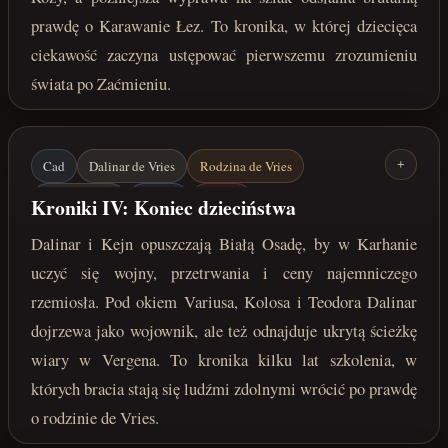
prawdę o Karawanie Łez. To kronika, w której dziecięca
ciekawość zaczyna ustępować pierwszemu zrozumieniu
świata po Zaćmieniu.
Cad
Dalinar de Vries
Rodzina de Vries
+
Kejn de Vries
Karhan
Vergen
Kroniki IV: Koniec dzieciństwa
Szkolenie wojskowe
Varius
Kolos
Teodor
Dalinar i Kejn opuszczają Białą Osadę, by w Karhanie
lata 215-222 po Zaćmieniu
uczyć się wojny, przetrwania i ceny najemniczego
rzemiosła. Pod okiem Variusa, Kolosa i Teodora Dalinar
dojrzewa jako wojownik, ale też odnajduje ukrytą ścieżkę
wiary w Vergena. To kronika kilku lat szkolenia, w
których bracia stają się ludźmi zdolnymi wrócić po prawdę
o rodzinie de Vries.