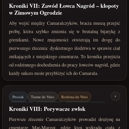
Mar-Margot
Camaralczycy
Zimowy Ogród
Kroniki VII: Zawód Łowca Nagród – kłopoty
w Zimowym Ogrodzie
Łowcy nagród
Cmentarze Mar-Margot
Aby wejść między Camaralczyków, bracia muszą przejść
kwiecień 222 roku po Zaćmieniu
próbę, która szybko zmienia się w brutalną bijatykę z
górnikami. Nowe znajomości otwierają im drogę do
pierwszego zlecenia: dyskretnego śledztwa w sprawie ciał
znikających z miejskiego cmentarza. To kronika przejścia
od rodzinnego dochodzenia do pracy łowców nagród, gdzie
każdy sukces może przybliżyć ich do Camarala.
Prosiak
Tsume de Vries
Rodzina de Vries
+
Mar-Margot
Camaralczycy
Cmentarze Mar-Margot
Kroniki VIII: Porywacze zwłok
Śledztwo
kwiecień 222 roku po Zaćmieniu
Pierwsze zlecenie Camaralczyków prowadzi drużynę na
cmentarze Mar-Margot, gdzie ktoś wykrada ciała z