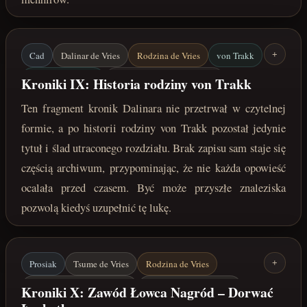
Cad
Dalinar de Vries
Rodzina de Vries
von Trakk
+
Zaginione zapiski
maj 222 roku po Zaćmieniu
Kroniki IX: Historia rodziny von Trakk
Ten fragment kronik Dalinara nie przetrwał w czytelnej
formie, a po historii rodziny von Trakk pozostał jedynie
tytuł i ślad utraconego rozdziału. Brak zapisu sam staje się
częścią archiwum, przypominając, że nie każda opowieść
ocalała przed czasem. Być może przyszłe znaleziska
pozwolą kiedyś uzupełnić tę lukę.
Prosiak
Tsume de Vries
Rodzina de Vries
+
Łaskotek / Jharmme Sindar
Friedrich von Baumann
Kroniki X: Zawód Łowca Nagród – Dorwać