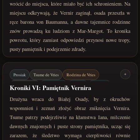
wrócić do miejsca, które miało być ich schronieniem. Na
miejscu odkrywają, że Vernir zaginął, osada przeszła w
ręce barona von Baumanna, a dawne tajemnice rodzinne
znów prowadzą ku ludziom z Mar-Margot. To kronika
powrotu, który zamiast odpowiedzi przynosi nowe tropy,
pusty pamiętnik i podejrzenie zdrady.
Prosiak
Tsume de Vries
Rodzina de Vries
+
Vernir / Ragn
Biała Osada
Kościej
Śledztwo
Kroniki VI: Pamiętnik Vernira
koniec marca 222 roku po Zaćmieniu
Drużyna wraca do Białej Osady, by z okruchów
wspomnień i zeznań złożyć obraz zniknięcia Vernira.
Tsume patrzy podejrzliwie na kłamstwa Iana, milczenie
dawnych znajomych i puste strony pamiętnika, ucząc się
zarazem, że śledztwo wymaga cierpliwości równie