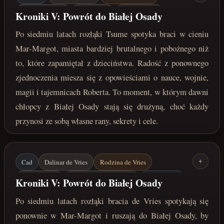
Dalinar de Vries
Igo de Vries
Kejn de Vries
Kroniki V: Powrót do Białej Osady
Mar-Margot
Biała Osada
Po siedmiu latach rozłąki Tsume spotyka braci w cieniu
marzec 222 roku po Zaćmieniu
Mar-Margot, miasta bardziej brutalnego i pobożnego niż
to, które zapamiętał z dzieciństwa. Radość z ponownego
zjednoczenia miesza się z opowieściami o nauce, wojnie,
magii i tajemnicach Roberta. To moment, w którym dawni
chłopcy z Białej Osady stają się drużyną, choć każdy
przynosi ze sobą własne rany, sekrety i cele.
Cad
Dalinar de Vries
Rodzina de Vries
+
Vernir / Ragn
Friedrich von Baumann
Mar-Margot
Kroniki V: Powrót do Białej Osady
Biała Osada
Pamiętnik Vernira
Po siedmiu latach rozłąki bracia de Vries spotykają się
marzec 222 roku po Zaćmieniu
ponownie w Mar-Margot i ruszają do Białej Osady, by