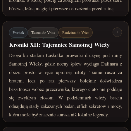
bóstwa, leśną magię i pierwsze ostrzeżenia przed ruiną.
Prosiak
Tsume de Vries
Rodzina de Vries
+
Samotna Wieża
Niebyty
Elfie sekrety
Kroniki XII: Tajemnice Samotnej Wieży
Zakazane badania
maj 222 roku po Zaćmieniu
Droga ku śladom Łaskotka prowadzi drużynę pod ruiny
Samotnej Wieży, gdzie nocny śpiew wyciąga Dalinara z
obozu prosto w ręce upiornej istoty. Tsume rusza za
bratem, lecz po raz pierwszy boleśnie doświadcza
bezsilności wobec przeciwnika, którego ciało nie poddaje
się zwykłym ciosom. W podziemiach wieży bracia
odnajdują ślady zakazanych badań, elfich sekretów i mocy,
która może być znacznie starsza niż lokalne legendy.