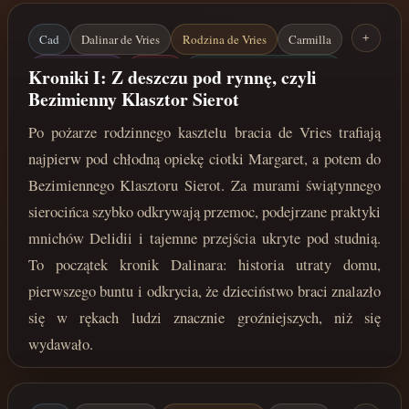
Cad
Dalinar de Vries
Rodzina de Vries
Carmilla
+
Kościół Delidii
Delidia
Bezimienny Klasztor Sierot
Kroniki I: Z deszczu pod rynnę, czyli
Bezimienny Klasztor Sierot
Ciotka Margaret
Tajne przejścia
Po pożarze rodzinnego kasztelu bracia de Vries trafiają
lata 210-211 po Zaćmieniu
najpierw pod chłodną opiekę ciotki Margaret, a potem do
Bezimiennego Klasztoru Sierot. Za murami świątynnego
sierocińca szybko odkrywają przemoc, podejrzane praktyki
mnichów Delidii i tajemne przejścia ukryte pod studnią.
To początek kronik Dalinara: historia utraty domu,
pierwszego buntu i odkrycia, że dzieciństwo braci znalazło
się w rękach ludzi znacznie groźniejszych, niż się
wydawało.