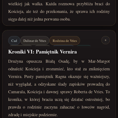
wielkiej jak walka. Każda rozmowa przybliża braci do
Kościeja, ale też do przekonania, że sprawa ich rodziny
sięga dalej niż jedna porwana osoba.
Cad
Dalinar de Vries
Rodzina de Vries
+
Vernir / Ragn
Camaral
Mar-Margot
Kościej
Kroniki VI: Pamiętnik Vernira
Robert de Vries
Pamiętnik Vernira
Drużyna opuszcza Białą Osadę, by w Mar-Margot
Miejskie podziemie
odnaleźć Kościeja i zrozumieć, kto stał za zniknięciem
Vernira. Pusty pamiętnik Ragna okazuje się ważniejszy,
koniec marca 222 roku po Zaćmieniu
niż wyglądał, a odzyskane ślady zapisków prowadzą do
Camarala, Kościeja i dawnej sprawy Roberta de Vries. To
kronika, w której bracia uczą się działać ostrożniej, bo
prawda o rodzinie zaczyna zahaczać o łowców nagród,
zdradę i miejskie podziemie.