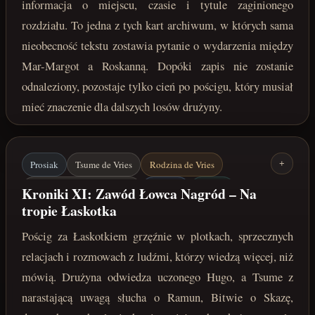
informacja o miejscu, czasie i tytule zaginionego
rozdziału. To jedna z tych kart archiwum, w których sama
nieobecność tekstu zostawia pytanie o wydarzenia między
Mar-Margot a Roskanną. Dopóki zapis nie zostanie
odnaleziony, pozostaje tylko cień po pościgu, który musiał
mieć znaczenie dla dalszych losów drużyny.
Prosiak
Tsume de Vries
Rodzina de Vries
+
Łaskotek / Jharmme Sindar
Karabak
Ramun
Kroniki XI: Zawód Łowca Nagród – Na
tropie Łaskotka
Bitwa o Skazę
Dawne technologie
Pościg za Łaskotkiem grzęźnie w plotkach, sprzecznych
maj 222 roku po Zaćmieniu
relacjach i rozmowach z ludźmi, którzy wiedzą więcej, niż
mówią. Drużyna odwiedza uczonego Hugo, a Tsume z
narastającą uwagą słucha o Ramun, Bitwie o Skazę,