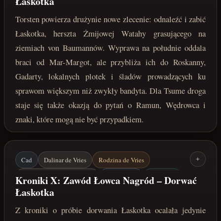
Łaskotka
Mar-Margot
Żmijowa Wataha
Łowcy nagród
Torsten powierza drużynie nowe zlecenie: odnaleźć i zabić
maj 222 roku po Zaćmieniu
Łaskotka, herszta Żmijowej Watahy grasującego na
ziemiach von Baumannów. Wyprawa na południe oddala
braci od Mar-Margot, ale przybliża ich do Roskanny,
Gadarty, lokalnych plotek i śladów prowadzących ku
sprawom większym niż zwykły bandyta. Dla Tsume droga
staje się także okazją do pytań o Ramun, Wędrowca i
znaki, które mogą nie być przypadkiem.
Cad
Dalinar de Vries
Rodzina de Vries
+
Łaskotek / Jharmme Sindar
Mar-Margot
Roskanna
Kroniki X: Zawód Łowca Nagród – Dorwać
Łaskotka
Łowcy nagród
Zaginione zapiski
Z kroniki o próbie dorwania Łaskotka ocalała jedynie
maj 222 roku po Zaćmieniu