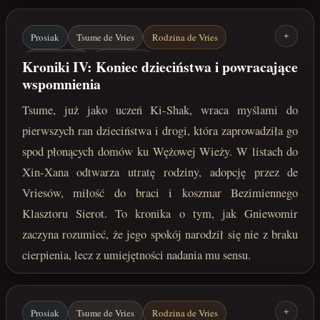
Prosiak
Tsume de Vries
Rodzina de Vries
+
Vernir / Ragn
Biała Osada
Kroniki IV: Koniec dzieciństwa i powracające
wspomnienia
Bezimienny Klasztor Sierot
Ki-Shak
Wężowa Wieża
Tsume, już jako uczeń Ki-Shak, wraca myślami do
luty/marzec 222 roku po Zaćmieniu
pierwszych ran dzieciństwa i drogi, która zaprowadziła go
spod płonących domów ku Wężowej Wieży. W listach do
Xin-Xana odtwarza utratę rodziny, adopcję przez de
Vriesów, miłość do braci i koszmar Bezimiennego
Klasztoru Sierot. To kronika o tym, jak Gniewomir
zaczyna rozumieć, że jego spokój narodził się nie z braku
cierpienia, lecz z umiejętności nadania mu sensu.
Prosiak
Tsume de Vries
Rodzina de Vries
+