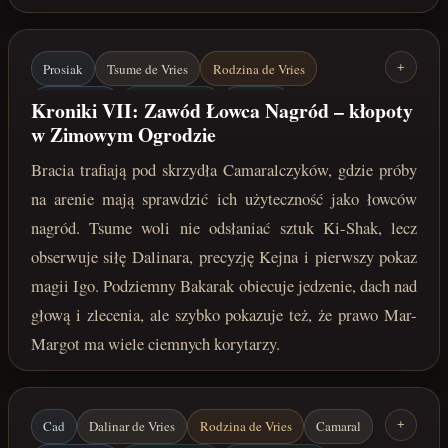
Prosiak
Tsume de Vries
Rodzina de Vries
+
Mar-Margot
Camaralczycy
Bakarak
Kroniki VII: Zawód Łowca Nagród – kłopoty
w Zimowym Ogrodzie
Łowcy nagród
kwiecień 222 roku po Zaćmieniu
Bracia trafiają pod skrzydła Camaralczyków, gdzie próby
na arenie mają sprawdzić ich użyteczność jako łowców
nagród. Tsume woli nie odsłaniać sztuk Ki-Shak, lecz
obserwuje siłę Dalinara, precyzję Kejna i pierwszy pokaz
magii Igo. Podziemny Bakarak obiecuje jedzenie, dach nad
głową i zlecenia, ale szybko pokazuje też, że prawo Mar-
Margot ma wiele ciemnych korytarzy.
Cad
Dalinar de Vries
Rodzina de Vries
Camaral
+