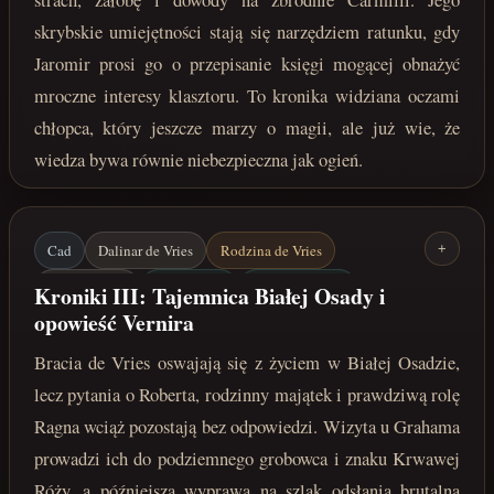
skrybskie umiejętności stają się narzędziem ratunku, gdy
Jaromir prosi go o przepisanie księgi mogącej obnażyć
mroczne interesy klasztoru. To kronika widziana oczami
chłopca, który jeszcze marzy o magii, ale już wie, że
wiedza bywa równie niebezpieczna jak ogień.
Cad
Dalinar de Vries
Rodzina de Vries
+
Vernir / Ragn
Biała Osada
Robert de Vries
Kroniki III: Tajemnica Białej Osady i
opowieść Vernira
Graham
Krwawa Róża
Karawana Łez
Bracia de Vries oswajają się z życiem w Białej Osadzie,
lata 213-215 po Zaćmieniu
lecz pytania o Roberta, rodzinny majątek i prawdziwą rolę
Ragna wciąż pozostają bez odpowiedzi. Wizyta u Grahama
prowadzi ich do podziemnego grobowca i znaku Krwawej
Róży, a późniejsza wyprawa na szlak odsłania brutalną