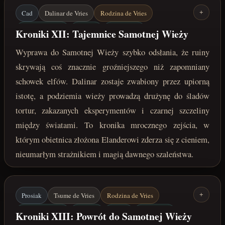
Cad
Dalinar de Vries
Rodzina de Vries
+
Samotna Wieża
Elander
Elfie zwoje
Kroniki XII: Tajemnice Samotnej Wieży
Zakazane eksperymenty
Czarna szczelina
Wyprawa do Samotnej Wieży szybko odsłania, że ruiny
Nieumarły strażnik
maj 222 roku po Zaćmieniu
skrywają coś znacznie groźniejszego niż zapomniany
schowek elfów. Dalinar zostaje zwabiony przez upiorną
istotę, a podziemia wieży prowadzą drużynę do śladów
tortur, zakazanych eksperymentów i czarnej szczeliny
między światami. To kronika mrocznego zejścia, w
którym obietnica złożona Elanderowi zderza się z cieniem,
nieumarłym strażnikiem i magią dawnego szaleństwa.
Prosiak
Tsume de Vries
Rodzina de Vries
+
Samotna Wieża
Niebyty
Ilithin
Elfie zwoje
Kroniki XIII: Powrót do Samotnej Wieży