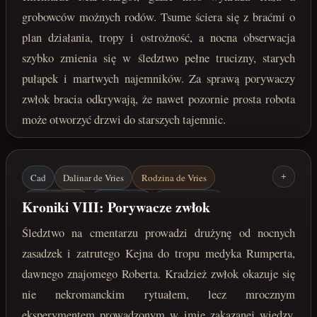
grobowców możnych rodów. Tsume ściera się z braćmi o
plan działania, tropy i ostrożność, a nocna obserwacja
szybko zmienia się w śledztwo pełne trucizny, starych
pułapek i martwych najemników. Za sprawą porywaczy
zwłok bracia odkrywają, że nawet pozornie prosta robota
może otworzyć drzwi do starszych tajemnic.
Cad
Dalinar de Vries
Rodzina de Vries
+
Kejn de Vries
Mar-Margot
Camaralczycy
Kroniki VIII: Porywacze zwłok
Cmentarze Mar-Margot
Rumpert
Zakazana wiedza
Śledztwo na cmentarzu prowadzi drużynę od nocnych
kwiecień 222 roku po Zaćmieniu
zasadzek i zatrutego Kejna do tropu medyka Rumperta,
dawnego znajomego Roberta. Kradzież zwłok okazuje się
nie nekromanckim rytuałem, lecz mrocznym
eksperymentem prowadzonym w imię zakazanej wiedzy.